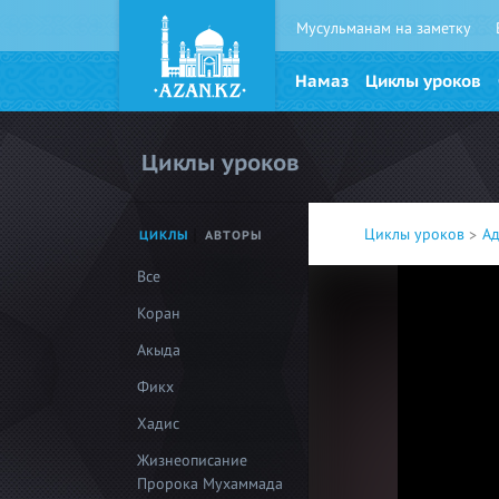
Мусульманам на заметку
Намаз
Циклы уроков
Циклы уроков
Циклы уроков
Ад
ЦИКЛЫ
АВТОРЫ
Все
Коран
Акыда
Фикх
Хадис
Жизнеописание
Пророка Мухаммада