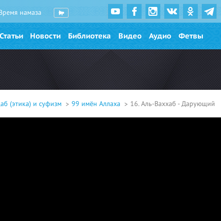
Время намаза
Статьи
Новости
Библиотека
Видео
Аудио
Фетвы
аб (этика) и суфизм
99 имён Аллаха
16. Аль-Ваххаб - Дарующий