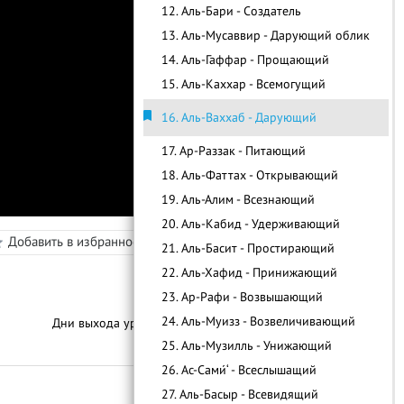
12. Аль-Бари - Создатель
13. Аль-Мусаввир - Дарующий облик
14. Аль-Гаффар - Прощающий
15. Аль-Каххар - Всемогущий
16. Аль-Ваххаб - Дарующий
17. Ар-Раззак - Питающий
18. Аль-Фаттах - Открывающий
19. Аль-Алим - Всезнающий
20. Аль-Кабид - Удерживающий
Добавить в избранное
Режим просмотра
21. Аль-Басит - Простирающий
в
22. Аль-Хафид - Принижающий
23. Ар-Рафи - Возвышающий
24. Аль-Муизз - Возвеличивающий
Дни выхода уроков:
4 Раза В Месяц
25. Аль-Музилль - Унижающий
С
п
и
с
о
к
у
р
о
к
о
26. Ас-Сами́‘ - Всеслышащий
27. Аль-Басыр - Всевидящий