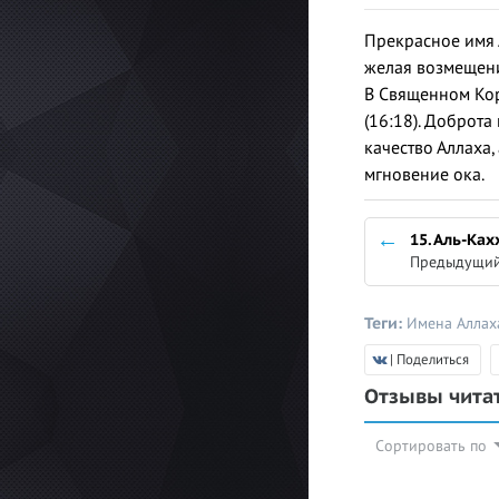
Прекрасное имя А
желая возмещени
В Священном Кора
(16:18). Доброт
качество Аллаха,
мгновение ока.
15. Аль-Ка
Предыдущий
Теги:
Имена Аллах
| Поделиться
Отзывы чита
Сортировать по