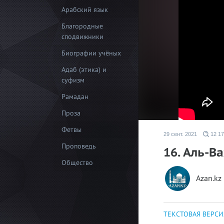
Арабский язык
Благородные
сподвижники
Биографии учёных
Адаб (этика) и
суфизм
Рамадан
Проза
Фетвы
29 сент. 2021
12 17
Проповедь
16. Аль-В
Общество
Azan.kz
ТЕКСТОВАЯ ВЕРСИ