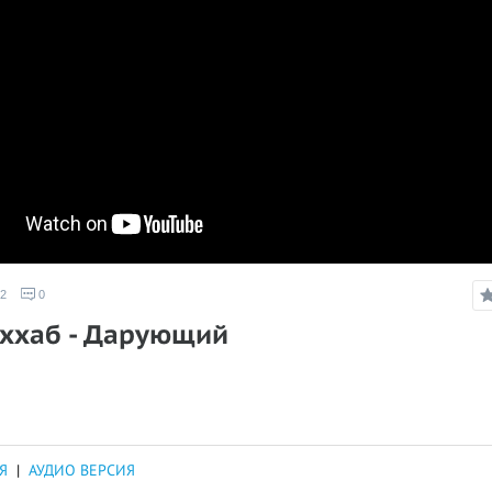
2
0
аххаб - Дарующий
Я
|
АУДИО ВЕРСИЯ