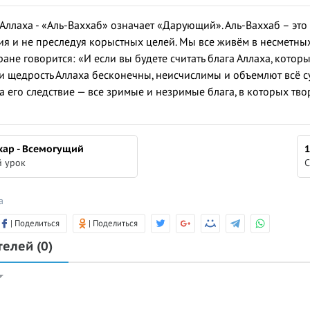
ллаха - «Аль-Ваххаб» означает «Дарующий». Аль-Ваххаб – это Т
я и не преследуя корыстных целей. Мы все живём в несметных
не говорится: «И если вы будете считать блага Аллаха, которые
а и щедрость Аллаха бесконечны, неисчислимы и объемлют всё 
 а его следствие — все зримые и незримые блага, в которых тв
ххар - Всемогущий
1
 урок
С
а
| Поделиться
| Поделиться
телей
(0)