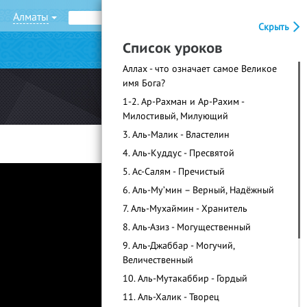
Алматы
Рус
Қаз
Скрыть
Список уроков
|
Войти
Регистрация
Аллах - что означает самое Великое
имя Бога?
1-2. Ар-Рахман и Ар-Рахим -
Милостивый, Милующий
3. Аль-Малик - Властелин
4. Аль-Куддус - Пресвятой
5. Ас-Салям - Пречистый
6. Аль-Му’мин – Верный, Надёжный
7. Аль-Мухаймин - Хранитель
8. Аль-Азиз - Могущественный
9. Аль-Джаббар - Могучий,
Величественный
10. Аль-Мутакаббир - Гордый
11. Аль-Халик - Творец