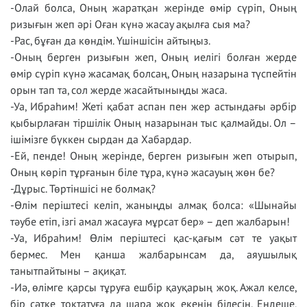
-Олай болса, Оның жаратқан жерінде өмір сүріп, Оның
ризығын жеп әрі Оған күнә жасау ақылға сыя ма?
-Рас, бұған да көндім. Үшіншісін айтыңыз.
-Оның берген ризығын жеп, Оның иелігі болған жерде
өмір сүріп күнә жасамақ болсаң, Оның назарына түспейтін
орын тап та, сол жерде жасайтыныңды жаса.
-Уа, Ибраһим! Жеті қабат аспан пен жер астындағы әрбір
қыбырлаған тіршілік Оның назарынан тыс қалмайды. Ол –
ішімізге бүккен сырдан да Хабардар.
-Ей, пенде! Оның жерінде, берген ризығын жеп отырып,
Оның көріп тұрғанын біле тұра, күнә жасауың жөн бе?
-Дұрыс. Төртіншісі не болмақ?
-Өлім періштесі келіп, жаныңды алмақ болса: «Шынайы
тәубе етіп, ізгі амал жасауға мұрсат бер» – деп жалбарын!
-Уа, Ибраһим! Өлім періштесі қас-қағым сәт те уақыт
бермес. Мен қанша жалбарынсам да, аяушылық
танытпайтыны – ақиқат.
-Иә, өлімге қарсы тұруға ешбір қауқарың жоқ. Ажал келсе,
бір сәтке тоқтатуға да шара жоқ екенін білесің. Ендеше,