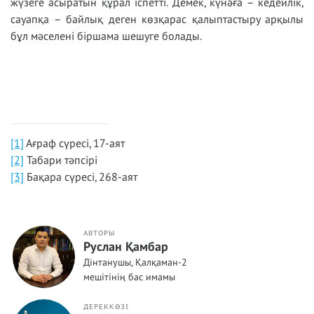
жүзеге асыратын құрал іспетті. Демек, күнәға – кедейлік,
сауапқа – байлық деген көзқарас қалыптастыру арқылы
бұл мәселені біршама шешуге болады.
[1]
Ағраф сүресі, 17-аят
[2]
Табари тәпсірі
[3]
Бақара сүресі, 268-аят
АВТОРЫ
Руслан Қамбар
Дінтанушы, Қалқаман-2
мешітінің бас имамы
ДЕРЕККӨЗІ