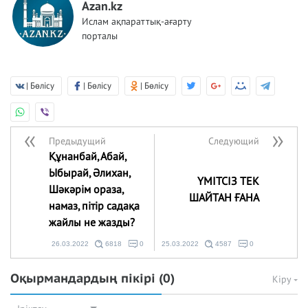
Azan.kz
Ислам ақпараттық-ағарту
порталы
| Бөлісу
| Бөлісу
| Бөлісу
Предыдущий
Следующий
Құнанбай, Абай,
Ыбырай, Әлихан,
ҮМІТСІЗ ТЕК
Шәкәрім ораза,
ШАЙТАН ҒАНА
намаз, пітір садақа
жайлы не жазды?
26.03.2022
6818
0
25.03.2022
4587
0
Оқырмандардың пікірі
(0)
Кіру