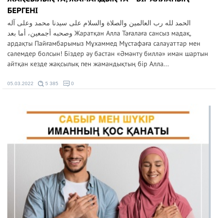
БЕРГЕНІ
الحمد لله رب العالمين والصلاة والسلام على سيدنا محمد وعلى آله
وصحبه أجمعين، أما بعد Жаратқан Алла Тағалаға сансыз мадақ,
ардақты Пайғамбарымыз Мұхаммед Мұстафаға салауаттар мен
сәлемдер болсын! Біздер әу бастан «Әмәнту биллә» иман шартын
айтқан кезде жақсылық пен жамандықтың бір Алла...
05.03.2022
5 385
0