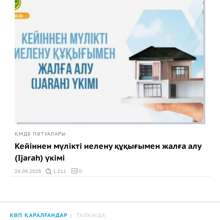
ҚМДБ ПӘТУАЛАРЫ
Кейіннен мүлікті иелену құқығымен жалға алу
(Ijarah) үкімі
24.06.2026
1 211
0
КӨП ҚАРАЛҒАНДАР
ТАЛҚЫДА