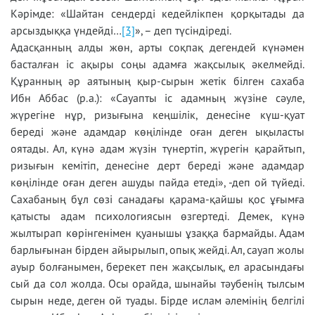
Кәрімде: «Шайтан сендерді кедейлікпен қорқытады да
арсыздыққа үндейді…
[3]
», – деп түсіндіреді.
Адасқанның алды жөн, арты соқпақ дегендей күнәмен
басталған іс ақыры соңы адамға жақсылық әкелмейді.
Құранның әр аятының қыр-сырын жетік білген сахаба
Ибн Аббас (р.а.): «Сауапты іс адамның жүзіне сәуле,
жүрегіне нұр, ризығына кеңшілік, денесіне күш-қуат
береді және адамдар көңілінде оған деген ықыласты
оятады. Ал, күнә адам жүзін түнертіп, жүрегін қарайтып,
ризығын кемітіп, денесіне дерт береді және адамдар
көңілінде оған деген ашуды пайда етеді», -деп ой түйеді.
Сахабаның бұл сөзі санадағы қарама-қайшы қос ұғымға
қатысты адам психологиясын өзгертеді. Демек, күнә
жылтырап көрінгенімен қуанышы ұзаққа бармайды. Адам
барлығынан бірден айырылып, опық жейді. Ал, сауап жолы
ауыр болғанымен, берекет пен жақсылық, ел арасындағы
сый да сол жолда. Осы орайда, шынайы тәубенің тылсым
сырын неде, деген ой туады. Бірде ислам әлемінің белгілі