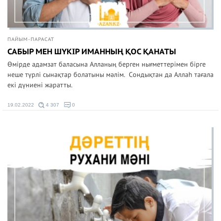
ПАЙЫМ-ПАРАСАТ
САБЫР МЕН ШҮКІР ИМАННЫҢ ҚОС ҚАНАТЫ
Өмірде адамзат баласына Алланың берген нығметтерімен бірге
неше түрлі сынақтар болатыны мәлім. Сондықтан да Аллаһ тағала
екі дүниені жаратты.
19.02.2022
4 307
0