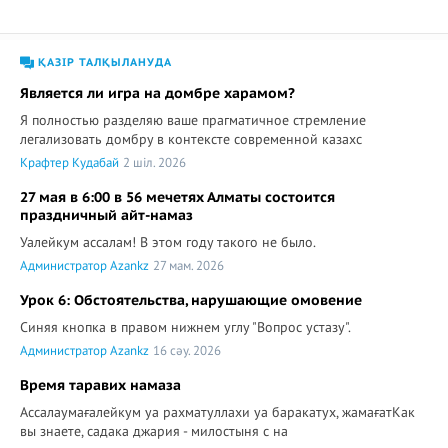
ҚАЗІР ТАЛҚЫЛАНУДА
Является ли игра на домбре харамом?
Я полностью разделяю ваше прагматичное стремление
легализовать домбру в контексте современной казахс
Крафтер Кудабай
2 шіл. 2026
27 мая в 6:00 в 56 мечетях Алматы состоится
праздничный айт-намаз
Уалейкум ассалам! В этом году такого не было.
Администратор Azankz
27 мам. 2026
Урок 6: Обстоятельства, нарушающие омовение
Синяя кнопка в правом нижнем углу "Вопрос устазу".
Администратор Azankz
16 сәу. 2026
Время таравих намаза
Ассалаумағалейкум уа рахматуллахи уа баракатух, жамағатКак
вы знаете, садака джария - милостыня с на