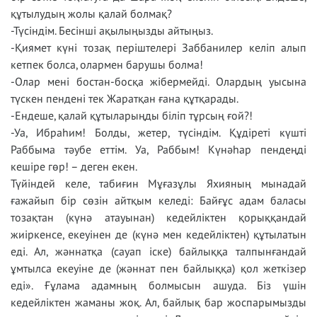
құтылудың жолы қалай болмақ?
-Түсіндім. Бесінші ақылыңызды айтыңыз.
-Қиямет күні тозақ періштелері Заббанилер келіп алып
кетпек болса, олармен барушы болма!
-Олар мені бостан-босқа жібермейді. Олардың уысына
түскен пендені тек Жаратқан ғана құтқарады.
-Ендеше, қалай құтыларыңды біліп тұрсың ғой?!
-Уа, Ибраһим! Болды, жетер, түсіндім. Құдіреті күшті
Раббыма тәубе еттім. Уа, Раббым! Күнәһар пендеңді
кешіре гөр! – деген екен.
Түйіндей келе, табиғин Мұғазұлы Яхияның мынадай
ғажайып бір сөзін айтқым келеді: Байғұс адам баласы
тозақтан (күнә атауынан) кедейліктен қорыққандай
жиіркенсе, екеуінен де (күнә мен кедейліктен) құтылатын
еді. Ал, жәннатқа (сауап іске) байлыққа талпынғандай
ұмтылса екеуіне де (жәннат пен байлыққа) қол жеткізер
еді». Ғұлама адамның болмысын ашуда. Біз үшін
кедейліктен жаманы жоқ. Ал, байлық бар жоспарымызды