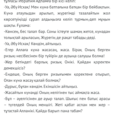
тұлғасы Ибраһим Адһамға бір кісі келіп:
-Уа, Әбу Исхақ! Мен күнә батпағына батқан бір бейбақпын.
Күнә атаулыдан арылып, жүрегімді тазалайтын жол
көрсетуіңізді сұрап алдыңызға келіп тұрмын,-деп мұңын
шақты. Ғұлама:
-Көнсең, бес талап бар. Соны істеуге шамаң жетсе, күнәдан
толықтай арыласың. Жүрегің де рақат табады,-деді.
-Уа, Әбу Исхақ! Көндім, айтыңыз.
-Егер Аллаға күнә жасасаң, жаса. Бірақ Оның берген
ризық-несібесінен бір түйірін де аузыңа салушы болма!
-Жер бетіндегі барлық ризық Онікі. Қайдан қоректен
демекшісіз?
-Ендеше, Оның берген ризығымен қоректене отырып,
Оған күнә жасау қалай болмақ?
-Дұрыс, бұған көндім. Екіншісін айтыңыз.
-Жасайтын күнәңді Оның иелігінен тыс аймақта жаса.
-Бұл – әуелгісінен де ауыр талап. Шығыс пен батыс арасы
– түгелдей Оның меншігі. Жеті қабат аспан мен жер –
тұтастай Алланікі. Қайда барып пана табам?