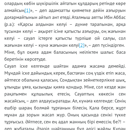
олардың көбін шүкіршілік айтатын құлдарың ретінде көре
алмайсың
[1]
», – деп адамзатты қияметке дейін азғыруын
доғармайтынын айтып ант етеді. Аталмыш аятты Ибн Аббас
(р.а.): «Қарсы алдынан келуі – дүние тарапынан, арқа
тұсынан келуі – ақырет ісіне қатысты азғыруы, оң жағынан
келуі – сауап істерге қатысты түрліше ой салуы, сол
жағынан келуі – күнә жағынан келуі
[2]
», – деп түсіндірген.
Міне, бұл оқиға адам баласының неіліктен шалыс баса
беретінін көрсетуде.
Сауап іске келгенде шайтан адамға жасама демейді.
Мұндай іске дайындық керек, бастаған соң үздік етіп жаса,
әйтпесе обалына қаласың. Сондықтан зейнеткерлікке шық,
ұлыңды ұяға, қызыңды қияға қондыр. Міне, сол кезде жан
рақатымен құлшылық етесің. Сауаптың көкесін сен
жасайсың, – деп алдаусыратады. Ал, күнәға келгенде: Сенің
ешбір шараң болмай тұрғанын білесің. Қала берсе, жұрт
мұнан да зорын жасап жүр. Оның қасында сенікі түкке
тұрғысыз. Әйтпесе, сен ең адал жанның бірі емессің бе?! –
деп жұбатады. Әзәзіл шайтанның бұл әдісі жайлы Құран