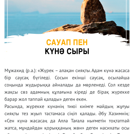
Мұжахид (р.а.): «Жүрек – алақан сияқты. Адам күнә жасаса
бір саусақ бүгіледі. Сосын екінші саусақ, осылайша
соңында жүдырыққа айналады да мөрленеді. Сол кезде
жақсы сөз адамның құлағына кіреді де бірақ жүрекке
барар жол таппай қалады» деген екен.
Расында, жүрекке күнәнің тиюі киімге майдың жұғуы
сияқты тез жуып тастамаса сіңіп қалады. Әбу Хазимнің:
«Сен күнә жасасаң да Алла Тағала нығметін тоқтатпай
жатса, мұндайдан қорыққаның жөн» деген насихаты осы