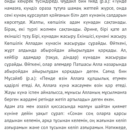
ойды кеңірек түсіндіреді. Фудайл бин Ғияд (р.а.): «Түнде
намазға, күндіз ораза тұтуға шамаң жетпей жүрсе, онда
сені күнәң құрсаулап қойғанын біл» деп күнәнің салдарын
көрсетуде. Жалпы, көпшілік адам күнәдан сақтанады.
Бірақ, екі түрлі жолмен сақтанады. Әрине, бірі қате ал
екіншісі түзу. Бірі, күнәдан жасыру. Екіншісі, күнәні жасыру.
Көпшілік Алладан күнәсін жасыруды сұрайды. Өйткені,
жұрт алдында абыройдан айырылудан қорқады. Ал,
кейбір адамдар (тақуа, діндар) күнәдан жасыруды
сұрайды. Өйткені, олар әлемдер Патшасы Алла назарында
абыройдан айырылудан қорқады» деген. Сағид бин
Мұсайяб (р.а.): «Пенде өзін Аллаға құлшылық етумен
қадірлі етеді. Ал, Аллаға күнә жасаумен өзін қор етеді.
Жауы күнә іспен айналысса, мұнысы Алланың мұсылманға
берген жәрдемі ретінде жетіп артылады» деген екен.
Адам ата мен әзәзіл қиссасында малғұн шайтан қиямет
күніне дейін уақыт сұрап: «Сонан соң оларға қарсы
алдынан келемін, арқа тұсынан келемін, оң жағынан келіп
азғырамын және сол тұсынан келіп азғырамын. Нәтижеде,