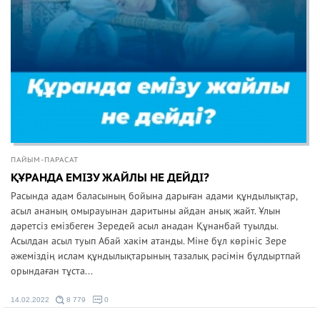
ПАЙЫМ-ПАРАСАТ
ҚҰРАНДА ЕМІЗУ ЖАЙЛЫ НЕ ДЕЙДІ?
Расында адам баласының бойына дарыған адами құндылықтар,
асыл ананың омырауынан даритыны айдан анық жайт. Ұлын
дәретсіз емізбеген Зередей асыл анадан Құнанбай туылды.
Асылдан асыл туып Абай хакім атанды. Міне бұл көрініс Зере
әжеміздің ислам құндылықтарының тазалық рәсімін бұлдыртпай
орындаған тұста...
14.02.2022
8 779
0