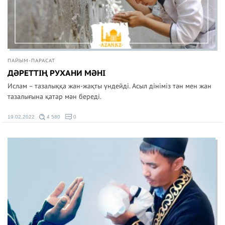
ПАЙЫМ-ПАРАСАТ
ДӘРЕТТІҢ РУХАНИ МӘНІ
Ислам – тазалыққа жан-жақты үндейді. Асыл дініміз тән мен жан
тазалығына қатар мән береді.
19.02.2022
4 580
0