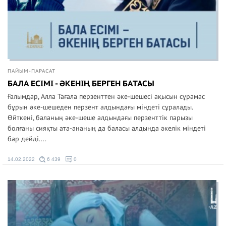
ПАЙЫМ-ПАРАСАТ
БАЛА ЕСІМІ - ӘКЕНІҢ БЕРГЕН БАТАСЫ
Ғалымдар, Алла Тағала перзенттен әке-шешесі ақысын сұрамас
бұрын әке-шешеден перзент алдындағы міндеті сұралады.
Өйткені, баланың әке-шеше алдындағы перзенттік парызы
болғаны сияқты ата-ананың да баласы алдында әкелік міндеті
бар дейді....
14.02.2022
6 439
0