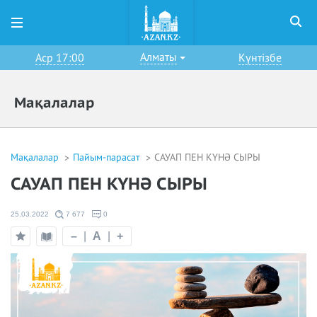
Алматы
Аср 17:00
Күнтізбе
Мақалалар
Мақалалар
Пайым-парасат
САУАП ПЕН КҮНӘ СЫРЫ
САУАП ПЕН КҮНӘ СЫРЫ
25.03.2022
7 677
0
–
|
A
|
+
Оқу
Таңдаулыға
режимі
қосу