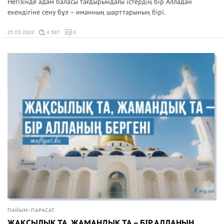
Негізінде адам баласы тағдырындағы істердің бір Алладан
екендігіне сену бұл – иманның шарттарының бірі.
25.03.2022
4 587
0
ПАЙЫМ-ПАРАСАТ
ЖАҚСЫЛЫҚ ТА, ЖАМАНДЫҚ ТА – БІР АЛЛАНЫҢ