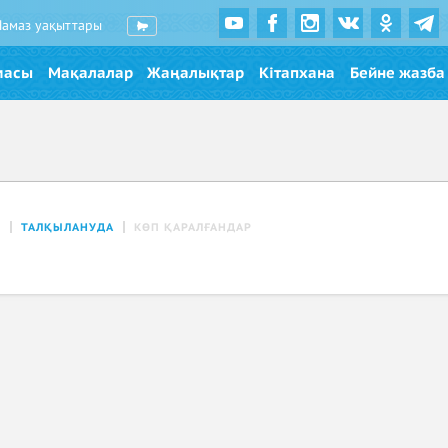
Намаз уақыттары
масы
Мақалалар
Жаңалықтар
Кітапхана
Бейне жазба
Р
ТАЛҚЫЛАНУДА
КӨП ҚАРАЛҒАНДАР