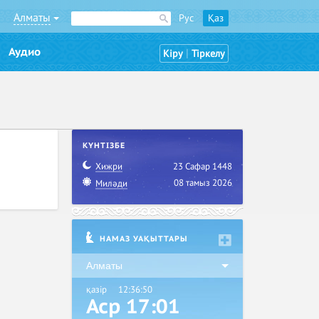
Алматы
Рус
Қаз
Аудио
|
Кіру
Тіркелу
КҮНТІЗБЕ
Хижри
23 Сафар 1448
08 тамыз 2026
Миләди
НАМАЗ УАҚЫТТАРЫ
Алматы
қазір
12:36:51
Аср 17:01