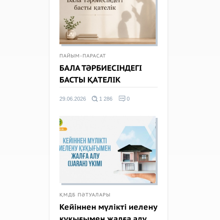
ПАЙЫМ-ПАРАСАТ
БАЛА ТӘРБИЕСІНДЕГІ
БАСТЫ ҚАТЕЛІК
29.06.2026
1 286
0
ҚМДБ ПӘТУАЛАРЫ
Кейіннен мүлікті иелену
құқығымен жалға алу