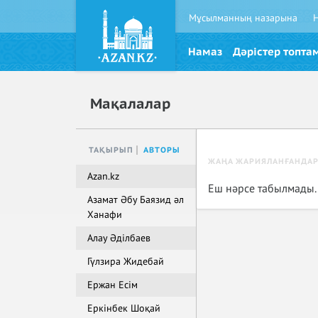
Мұсылманның назарына
Намаз
Дәрістер топта
Мақалалар
ТАҚЫРЫП
АВТОРЫ
ЖАҢА ЖАРИЯЛАНҒАНДА
Azan.kz
Еш нәрсе табылмады.
Азамат Әбу Баязид әл
Ханафи
Алау Әділбаев
Гүлзира Жидебай
Ержан Есім
Еркінбек Шоқай