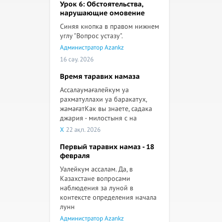
Урок 6: Обстоятельства,
нарушающие омовение
Синяя кнопка в правом нижнем
углу "Вопрос устазу".
Администратор Azankz
16 сәу. 2026
Время таравих намаза
Ассалаумағалейкум уа
рахматуллахи уа баракатух,
жамағатКак вы знаете, садака
джария - милостыня с на
X
22 ақп. 2026
Первый таравих намаз - 18
февраля
Уалейкум ассалам. Да, в
Казахстане вопросами
наблюдения за луной в
контексте определения начала
лунн
Администратор Azankz