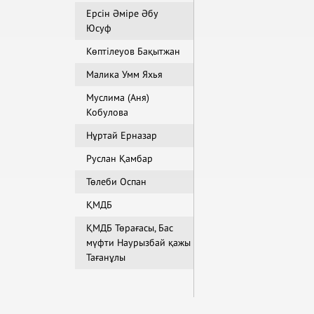
Ерсін Әміре Әбу
Юсуф
Көптілеуов Бақытжан
Малика Умм Яхья
Муслима (Аня)
Кобулова
Нұртай Ерназар
Руслан Қамбар
Төлеби Оспан
ҚМДБ
ҚМДБ Төрағасы, Бас
мүфти Наурызбай қажы
Тағанұлы