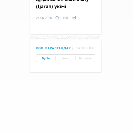
(Ijarah) үкімі
24.06.2026
1 195
0
КӨП ҚАРАЛҒАНДАР
ТАЛҚЫДА
|
|
Бүгін
Апта
Барлығы