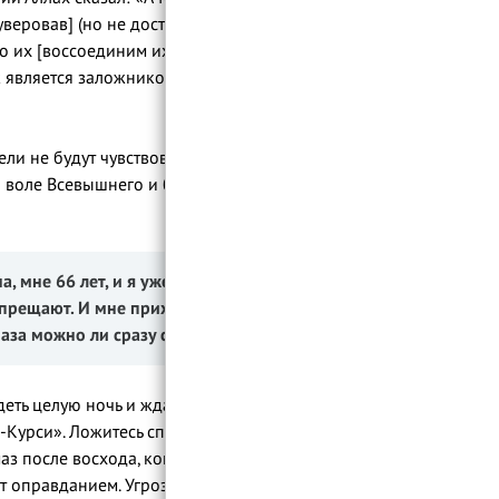
уверовав] (но не достигнув степени своих
во их [воссоединим их с верующими
 является заложником того, что он
ли не будут чувствовать боль в раю. Не
 воле Всевышнего и будут довольны тем,
а,
мне 66 лет, и я уже 12 лет плохо
апрещают.
И мне приходится сидеть всю
аза можно ли сразу спать?
деть целую ночь и ждать наступления
-Курси». Ложитесь спасть с твердым
аз после восхода, когда солнце
ут оправданием. Угрозы, касающиеся