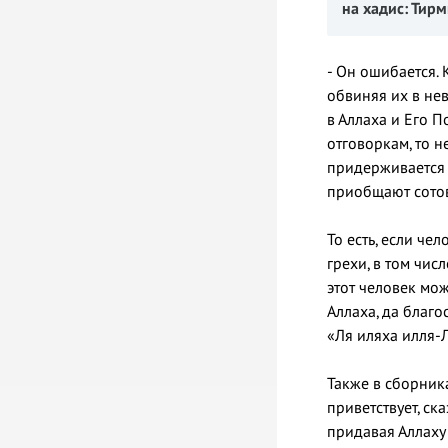
на хадис
: Тирм
- Он ошибается. 
обвиняя их в нев
в Аллаха и Его П
отговоркам, то н
придерживается э
приобщают сотова
То есть, если че
грехи, в том числ
этот человек мо
Аллаха, да благо
«Ля иляха илля-Л
Также в сборника
приветствует, ск
придавая Аллаху 