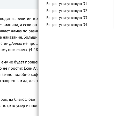
Вопрос устазу: выпуск 31
Вопрос устазу: выпуск 32
Вопрос устазу: выпуск 33
дят из религии тех, кто не читает намаз,
Вопрос устазу: выпуск 34
льманина, и если он признает это, верует
вершает намаз по разным причинам или
Вопрос устазу: выпуск 35
ое наказание. Большинство ученых
Вопрос устазу: выпуск 36
стину, Аллах не прощает, когда к Нему
Вопрос устазу: выпуск 37
му пожелает». (4:48).
Вопрос устазу: выпуск 38
Вопрос устазу: выпуск 39
 ему не будет прощено (ширк), а другие
Вопрос устазу: выпуск 40
о не простит. Если Аллах его не простит, то
Вопрос устазу: общие вопросы о посте
ам вечно подобно кафирам, ведь Посланник
Вопрос устазу: что нарушает пост?
л запретным ад, для того, кто произнес:
Вопрос устазу: таравих намаз
Вопрос устазу: особенности поста у
рок, да благословит его Аллах и
женщин
 тот, кто умер из моей общины, не
Вопрос устазу: новые вопросы о посте
Вопрос устазу: выпуск 41