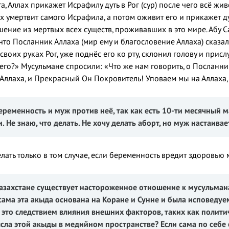
а, Аллах прикажет Исрафилу дуть в Рог (сур) после чего всё жи
ах умертвит самого Исрафила, а потом оживит его и прикажет дун
ение из мертвых всех существ, проживавших в это мире. Абу С
 что Посланник Аллаха (мир ему и благословение Аллаха) сказал
в своих руках Рог, уже поднёс его ко рту, склонил голову и при
его?» Мусульмане спросили: «Что же нам говорить, о Посланник
Аллаха, и Прекрасный Он Покровитель! Уповаем мы на Аллаха, н
беременность и муж против неё, так как есть 10-ти месячный 
 Не знаю, что делать. Не хочу делать аборт
,
но муж
настаивае
лать только в том случае, если беременность вредит здоровью 
Казахстане существует настороженное отношение к мусульм
 сама эта акыда основана на Коране и Сунне и была исповед
и это следствием влияния внешних факторов, таких как полит
сла этой акыды в медийном пространстве? Если сама по себе