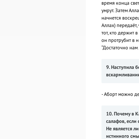
время конца свет
умрут. Затем Алл
начнется воскреш
Аллах) передаёт,
тот, кто держит 
он протрубит в н
“Достаточно нам 
9. Наступила 
вскармливании.
- Аборт можно де
10. Почему в 
салафов, если
Не является л
истинного смы