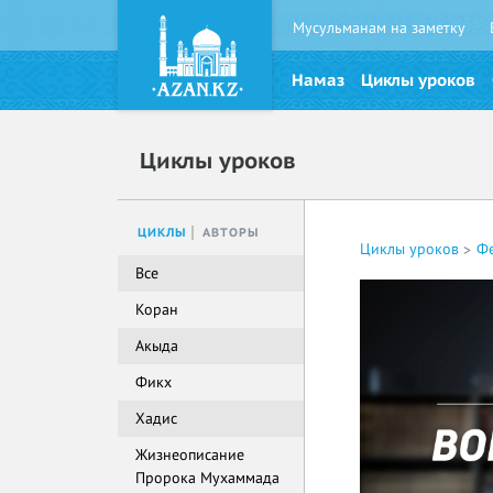
Мусульманам на заметку
Намаз
Циклы уроков
Циклы уроков
ЦИКЛЫ
АВТОРЫ
Циклы уроков
Ф
Все
Коран
Акыда
Фикх
Хадис
Жизнеописание
Пророка Мухаммада