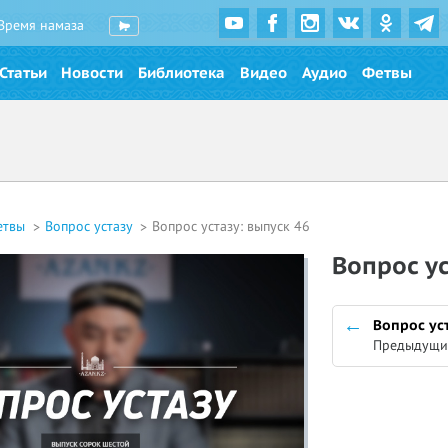
Время намаза
Статьи
Новости
Библиотека
Видео
Аудио
Фетвы
етвы
Вопрос устазу
Вопрос устазу: выпуск 46
Вопрос ус
Вопрос уст
Предыдущи