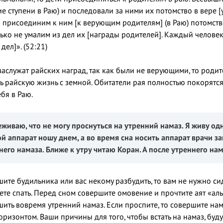
е ступени в Раю) и последовали за ними их потомство в вере [
ы присоединим к ним [к верующим родителям] (в Раю) потомст
ько не умалим из дел их [награды родителей]. Каждый человек
дел]». (52:21)
заслужат райских наград, так как были не верующими, то родите
ь райскую жизнь с земной. Обитатели рая полностью покорятся
ебя в Раю.
реживаю,
что не могу проснуться на утренний намаз.
Я живу одн
й аппарат н
ошу днем,
а во время сна носить аппарат врачи з
его намаза. Ближе к утру читаю Коран. А после
утреннего нам
шите будильника или вас некому разбудить, то вам не нужно си
те спать. Перед сном совершите омовение и прочтите аят «аль
ить вовремя утренний намаз. Если проспите, то совершите нам
ризонтом. Ваши причины для того, чтобы встать на намаз, буд