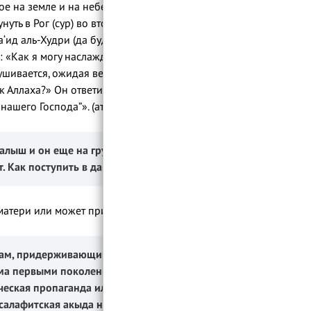
вое на земле и на небесах (даже ангелы)
уть в Рог (сур) во второй раз. После этого
а‘ид аль-Худри (да будет доволен им
: «Как я могу наслаждаться жизнью, когда
слушивается, ожидая веления, по которому
 Аллаха?» Он ответил: «Говорите:
ашего Господа”». (ат-Тирмизи).
малыш и он еще на грудном
т. Как поступить в данном случае?
матери или может привести её к гибели.
анам, придерживающимся акыды
уема первыми поколениями мусульман?
ическая пропаганда или искажение
 салафитская акыда не содержит