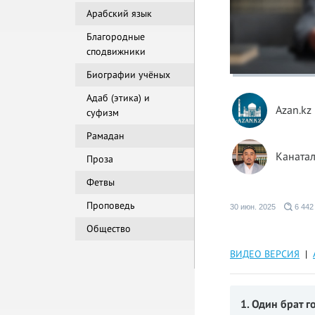
Арабский язык
Благородные
сподвижники
Биографии учёных
Адаб (этика) и
Azan.kz
суфизм
Рамадан
Канатал
Проза
Фетвы
Проповедь
30 июн. 2025
6 442
Общество
ВИДЕО ВЕРСИЯ
|
1. Один брат г