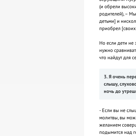
(и обрели высоки
родителей), – М
детьми] и нискол
приобрел [своих 
Но если дети не 
нужно сравниват
что найдут для с
3. Я очень пе
слышу,
слухово
ночь до утрешн
- Если вы не слы
молитвы, вы може
желанием соверш
подымится над го