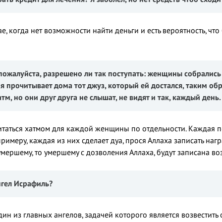
ае, когда нет возможности найти деньги и есть вероятность, что
, пожалуйста, разрешено ли так поступать: женщины собралис
ая прочитывает
дома тот джуз, который ей достался, таким обр
тм, но они друг друга не слышат, не видят и так, каждый день.
считаться хатмом для каждой женщины по отдельности. Каждая 
 примеру, каждая из них сделает дуа, прося Аллаха записать н
мершему, то умершему с дозволения Аллаха, будут записана во
нгел
Исрафил
ь?
дин из главных ангелов, задачей которого является возвестить 