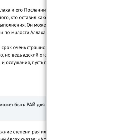
Вопрос устазу: выпуск 42
лаха и его Посланника, да благословит
Вопрос устазу: выпуск 43
 того, кто оставил какое-либо из
Вопрос устазу: выпуск 44
выполнения. Он может попасть в ад за свои
Вопрос устазу: выпуск 45
 и по милости Аллаха войдет в рай.
Вопрос устазу: выпуск 46
й срок очень страшное и суровое
Вопрос устазу: выпуск 47
о, но ведь адский огонь более ужасен.
и и ослушания, пусть побоится сурового
Вопрос устазу: выпуск 48
Вопрос устазу: выпуск 49
Вопрос устазу: выпуск 50
Вопрос устазу: выпуск 51
Вопрос устазу: выпуск 52
й может быть РАЙ для мамы, которая
Вопрос устазу: фитр садака
Вопрос устазу: каффарат
Вопрос устазу: выпуск 53
нижние степени рая или, в ад, но дети были
й Аллах сказал: «А те, которые уверовали