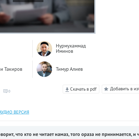
Нурмухаммад
Иминов
и Такиров
Тимур Алиев
Добавить в и
Скачать в pdf
0
АУДИО ВЕРСИЯ
оворит, что кто не читает намаз, того ораза не принимается, и