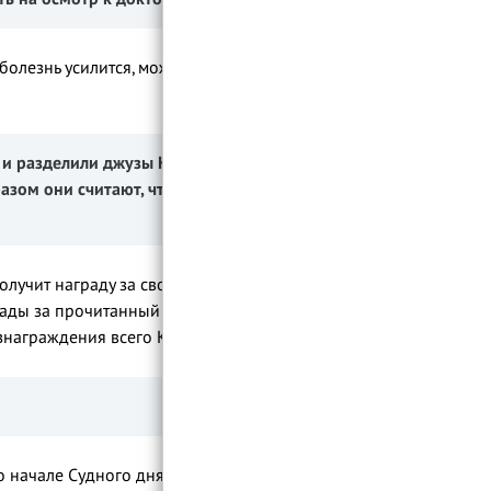
 болезнь усилится, можно взять кредит на
ь и разделили джузы Корана между
азом они считают, что все вместе за
получит награду за свой прочитанный
аграды за прочитанный ею джуз Корана
знаграждения всего Корана.
о начале Судного дня. Когда насупит