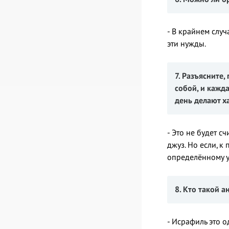
- В крайнем случ
эти нужды.
7. Разъясните
собой, и кажд
день делают ха
- Это не будет 
джуз. Но если, к
определённому у
8. Кто такой а
- Исрафиль это о