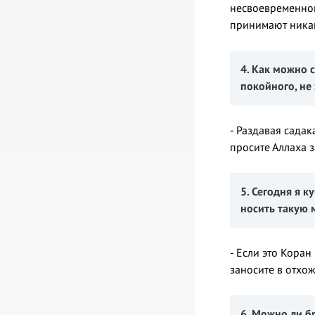
несвоевременног
принимают никак
4. Как можно 
покойного, не
- Раздавая садак
просите Аллаха 
5. Сегодня я 
носить такую 
- Если это Коран
заносите в отхож
6. Можно ли б