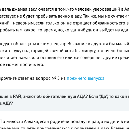
 валь джамаа заключается в том, что человек уверовавший в Ал
тствует, не будет пребывать вечно в аду. Так же, мы не считаем
ний - неверным, если только он не отрицает обязанность его 
обыть там какое -то время, но, когда-нибудь он выйдет из ада
ледует обольщаться этим, ведь пребывание в аду хотя бы малы
жите руку над горящей свечой хотя бы минуту, это очень больн
 не читает намаз или оставил его или же совершает другие грех
ое может постичь его.
рочтите ответ на вопрос № 5 из
прежнего выпуска
вшие в РАЙ, знают об обитателей душ АДА? Если "Да"
, то како
 в АДУ?
ь. По милости Аллаха, если родители попадут в рай, а их дети в 
ьманами, то дети присоединяться к родителям в раю. Всевышни