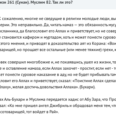
изи 261 (Сунан). Муслим 82. Так ли это?
К сожалению, многие не сведущие в религии молодые люди, выво
ерии. Это неправильно. Да, читать намаз — это обязанность мусу
осланника, да благословит его Аллах и приветствует, но не со
е становится кафиром и муртадом, хоть и может понести суров
того мнения, и приводят в доказательство аят из Корана: «Вои
рищей, но прощает все остальные (или менее тяжкие) грехи, ко
ловек совершил многобожие и, не покаявшись, ушел из жизни, то
е и оставление намаза, если Аллах захочет - простит, если нет - т
жет понести суровое наказание в аду, но не будет прибывать т
словит его Аллах и приветствует, сказал: «Поистине Аллах сдела
лаху», желая достичь довольствия Аллаха». (Бухари).
х Аль-Бухари и Муслима передается хадис от Абу Зара, что Про
азал: «Ко мне пришел ангел Джибриль и обрадовал меня тем, что
сотоварищей, тот войдет в Рай».