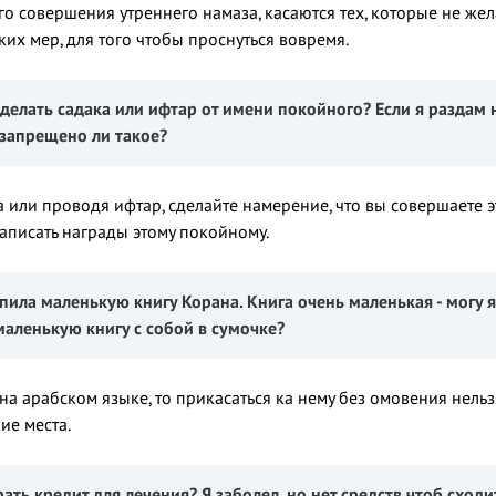
о совершения утреннего намаза, касаются тех, которые не жел
их мер, для того чтобы проснуться вовремя.
сделать садака или ифтар от имени покойного? Если я разда
 запрещено ли такое?
а или проводя ифтар, сделайте намерение, что вы совершаете э
записать награды этому покойному.
купила маленькую
книгу Корана.
Книга очень маленькая - могу 
маленькую книгу с собой в сумочке?
 на арабском языке, то прикасаться ка нему без омовения нельзя
ие места.
рать кредит для лечения
? Я заболел
, но нет
средств чтоб сходи