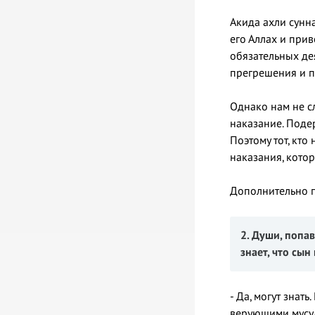
Акида ахли сунна
его Аллах и приве
обязательных дея
прегрешения и пр
Однако нам не с
наказание. Подер
Поэтому тот, кто
наказания, котор
Дополнительно п
2. Души, попа
знает, что сын
- Да, могут знат
верующими мусул