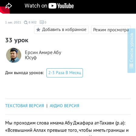
1 авг. 2021
8 902
0
Добавить в избранное
Режим просмотра
в
33 урок
Ерсин Амире Абу
Юсуф
С
п
и
с
о
к
у
р
о
к
о
Дни выхода уроков:
2-3 Раза В Месяц
ТЕКСТОВАЯ ВЕРСИЯ
|
АУДИО ВЕРСИЯ
Мы проходим слова имама Абу Джафара ат-Тахави (р.а):
«Всевышний Аллах превыше того, чтобы иметь границы и