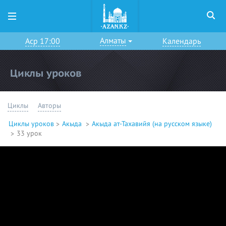
Алматы
Аср 17:00
Календарь
Циклы уроков
Циклы
Авторы
Циклы уроков
Акыда
Акыда ат-Тахавийя (на русском языке)
33 урок