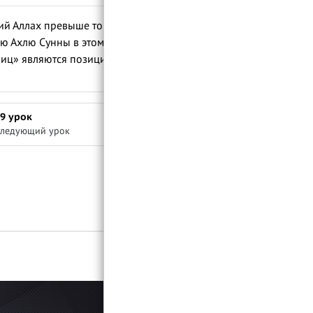
ий Аллах превыше того, чтобы иметь
ию Ахлю Сунны в этом вопросе с
раниц» являются позицией всей АхлюСунны
9 урок
ледующий урок
Войти