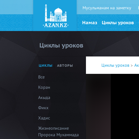
Мусульманам на заметку
Намаз
Циклы уроков
Циклы уроков
Циклы уроков
А
ЦИКЛЫ
АВТОРЫ
Все
Коран
Акыда
Фикх
Хадис
Жизнеописание
Пророка Мухаммада