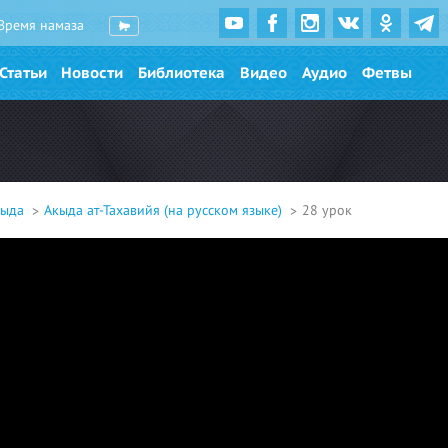
Время намаза
Статьи
Новости
Библиотека
Видео
Аудио
Фетвы
кыда
Акыда ат-Тахавийя (на русском языке)
28 урок