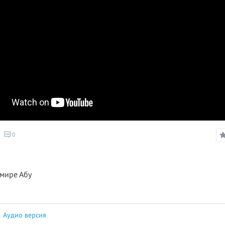
0
мире Абу
|
Аудио версия