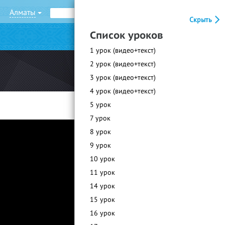
Алматы
Рус
Қаз
Скрыть
Список уроков
|
Войти
Регистрация
1 урок (видео+текст)
2 урок (видео+текст)
3 урок (видео+текст)
4 урок (видео+текст)
5 урок
7 урок
8 урок
9 урок
10 урок
11 урок
14 урок
15 урок
16 урок