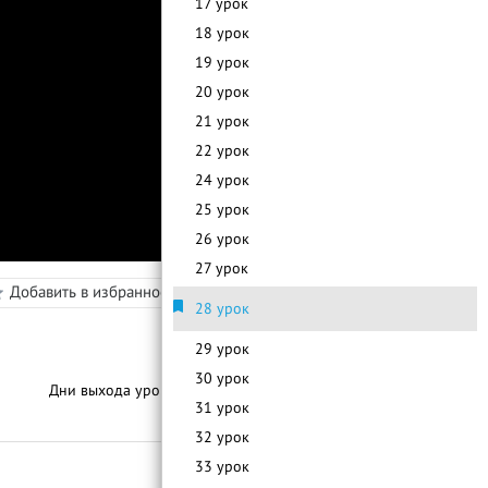
17 урок
18 урок
19 урок
20 урок
21 урок
22 урок
24 урок
25 урок
26 урок
27 урок
в
Добавить в избранное
Режим просмотра
28 урок
29 урок
30 урок
Дни выхода уроков:
2-3 Раза В Месяц
С
п
и
с
о
к
у
р
о
к
о
31 урок
32 урок
33 урок