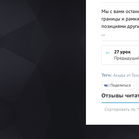
Мы с вами остано
границы и рамки
позициями други
...
27 урок
Предыдущий
Теги:
Акыда ат-Тах
| Поделиться
Отзывы чита
Сортировать по