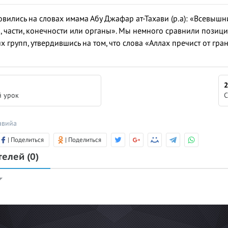
вились на словах имама Абу Джафар ат-Тахави (р.а): «Всевышн
, части, конечности или органы». Мы немного сравнили позиц
х групп, утвердившись на том, что слова «Аллах пречист от г
2
 урок
С
авийа
| Поделиться
| Поделиться
телей
(0)