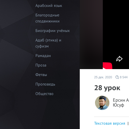
Арабский язык
Благородные
сподвижники
Биографии учёных
Адаб (этика) и
суфизм
Рамадан
Проза
Фетвы
25 дек. 2020
8 544
Проповедь
28 урок
Общество
Ерсин А
Юсуф
Текстовая версия