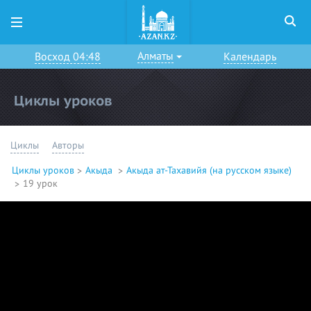
Алматы
Восход 04:48
Календарь
Циклы уроков
Циклы
Авторы
Циклы уроков
Акыда
Акыда ат-Тахавийя (на русском языке)
19 урок