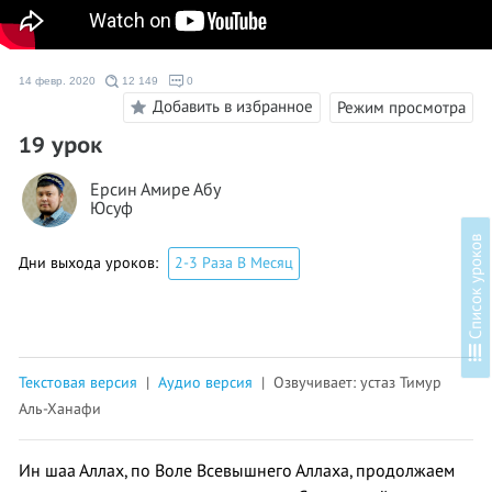
14 февр. 2020
12 149
0
Добавить в избранное
Режим просмотра
19 урок
Ерсин Амире Абу
Юсуф
в
Дни выхода уроков:
2-3 Раза В Месяц
С
п
и
с
о
к
у
р
о
к
о
Текстовая версия
|
Аудио версия
| Озвучивает: устаз Тимур
Аль-Ханафи
Ин шаа Аллах, по Воле Всевышнего Аллаха, продолжаем