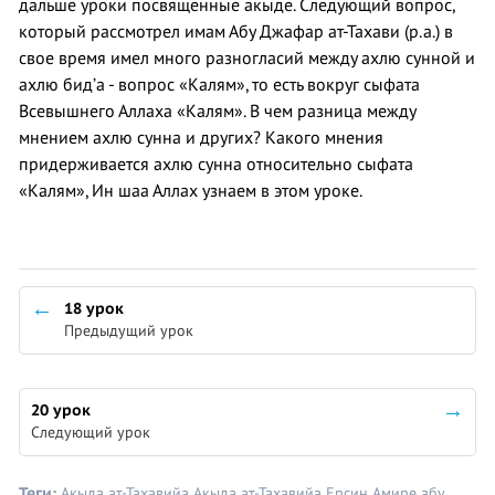
дальше уроки посвященные акыде. Следующий вопрос,
который рассмотрел имам Абу Джафар ат-Тахави (р.а.) в
свое время имел много разногласий между ахлю сунной и
ахлю бид’а - вопрос «Калям», то есть вокруг сыфата
Всевышнего Аллаха «Калям». В чем разница между
мнением ахлю сунна и других? Какого мнения
придерживается ахлю сунна относительно сыфата
«Калям», Ин шаа Аллах узнаем в этом уроке.
18 урок
Предыдущий урок
20 урок
Следующий урок
Теги:
Акыда ат-Тахавийа
Акыда ат-Тахавийа
Ерсин Амире абу