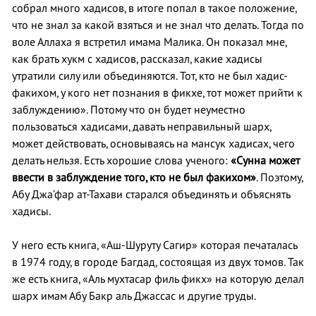
собрал много хадисов, в итоге попал в такое положение,
что не знал за какой взяться и не знал что делать. Тогда по
воле Аллаха я встретил имама Малика. Он показал мне,
как брать хукм с хадисов, рассказал, какие хадисы
утратили силу или объединяются. Тот, кто не был хадис-
факихом, у кого нет познания в фикхе, тот может прийти к
заблуждению». Потому что он будет неуместно
пользоваться хадисами, давать неправильный шарх,
может действовать, основываясь на мансук хадисах, чего
делать нельзя. Есть хорошие слова ученого:
«Сунна может
ввести в заблуждение того, кто не был факихом»
. Поэтому,
Абу Джа’фар ат-Тахави старался объединять и объяснять
хадисы.
У него есть книга, «Аш-Шуруту Сагир» которая печаталась
в 1974 году, в городе Багдад, состоящая из двух томов. Так
же есть книга, «Аль мухтасар филь фикх» на которую делал
шарх имам Абу Бакр аль Джассас и другие труды.