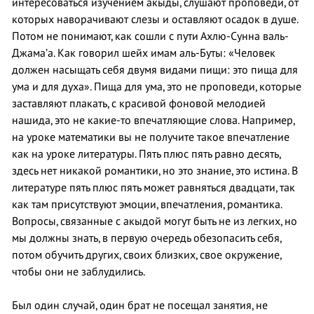
интересоваться изучением акыды, слушают проповеди, от
которых наворачивают слезы и оставляют осадок в душе.
Потом не понимают, как сошли с пути Ахлю-Сунна валь-
Джама’а. Как говорил шейх имам аль-Буты: «Человек
должен насыщать себя двумя видами пищи: это пища для
ума и для духа». Пища для ума, это не проповеди, которые
заставляют плакать, с красивой фоновой мелодией
нашида, это не какие-то впечатляющие слова. Например,
на уроке математики вы не получите такое впечатление
как на уроке литературы. Пять плюс пять равно десять,
здесь нет никакой романтики, но это знание, это истина. В
литературе пять плюс пять может равняться двадцати, так
как там присутствуют эмоции, впечатления, романтика.
Вопросы, связанные с акыдой могут быть не из легких, но
мы должны знать, в первую очередь обезопасить себя,
потом обучить других, своих близких, свое окружение,
чтобы они не заблудились.
Был один случай, один брат не посещал занятия, не