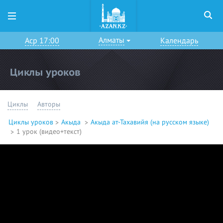
Алматы
Аср 17:00
Календарь
Циклы уроков
Циклы
Авторы
Циклы уроков
Акыда
Акыда ат-Тахавийя (на русском языке)
1 урок (видео+текст)