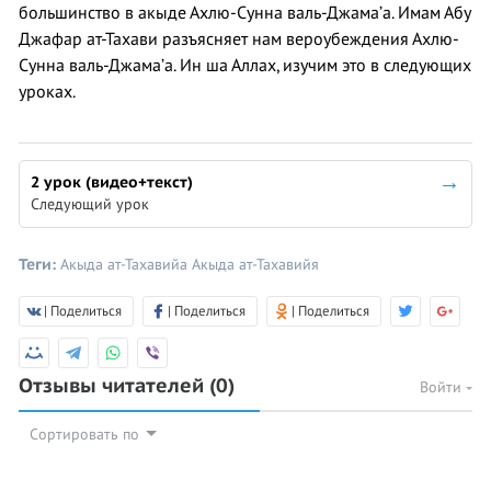
большинство в акыде Ахлю-Сунна валь-Джама’а. Имам Абу
Джафар ат-Тахави разъясняет нам вероубеждения Ахлю-
Сунна валь-Джама’а. Ин ша Аллах, изучим это в следующих
уроках.
2 урок (видео+текст)
Следующий урок
Теги:
Акыда ат-Тахавийа
Акыда ат-Тахавийя
| Поделиться
| Поделиться
| Поделиться
Отзывы читателей
(0)
Войти
Сортировать по