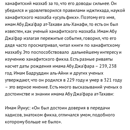
ханафитский мазхаб за то, что его доводы сильнее. Он
убедился и удовлетворился правилами иджтихада, наукой
ханафитского мазхаба «усуль фикх». Поэтому его имя,
имам Абу Джа’фар ат-Тахави аль-Ханафи, то есть он был
известен, как ученый ханафитского мазхаба. Имам Абу
Джа’фар излагая пережитые события, говорил, что его
дядя часто просматривал, читал книги по ханафитскому
мазхабу. Это поспособствовало дальнейшему интересу и
изучению ханафитского фикха. Есть разные риваяты
насчет даты рождения имама Абу Джа’фара – 239, 238
год. Имам Бадруддин аль-Айни и других ученых
утверждают, что он родился в 229 году и умер в 321 году
– это верное мнение. Есть много высказываний ученых о
достоинстве и знании имама Абу Джа’фара ат-Тахави:
Имам Йунус: «Он был достоин доверия в передачи
хадисов, знатоком фикха, отличался умом, подобного
которому больше не было».