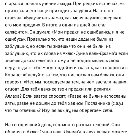
старался познать учение акыды. При редких встречах, мы
призывали его чаще приходить на уроки. На что он
отвечал: «Буду читать намаз, как меня научил совершать
его мои предки». В итоге в один из дней он стал
саляфитом. Он думал: «Мои предки не ошибались, и я не
ошибусь». Правильно то, что наши деды не были из
заблудших, но если ты знаешь что они не были из
заблудших, что их слова из Ахлю-Сунна валь-Джама’а если
знаешь доказательства этому и не подпитываешь свою
веру, тогда к тебе могут подойти и сказать, как говорится в
Коране: «Следуйте за тем, что ниспослал вам Аллах», они
говорят: «Нет, мы последуем за тем, на чем застали наших
отцов». Для тебя важнее твои предки или религия
Аллаха? Если завтра спросят: «Разве не были ниспосланы
аяты, разве не дошли до тебя хадисы Посланника (с.а.у.)
что ты ответишь? Изучая акыду, мы оберегаем себя.
На сегодняшний день, есть много разных течений. Они
обвиняют Ахлю-Сунна валь-Джама’а в двух вещах, можете