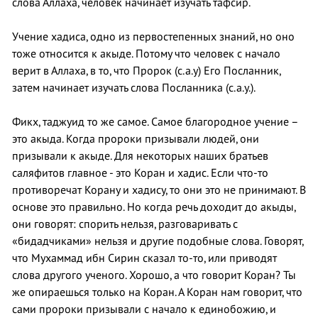
слова Аллаха, человек начинает изучать тафсир.
Учение хадиса, одно из первостепенных знаний, но оно
тоже относится к акыде. Потому что человек с начало
верит в Аллаха, в то, что Пророк (с.а.у) Его Посланник,
затем начинает изучать слова Посланника (с.а.у.).
Фикх, таджуид то же самое. Самое благородное учение –
это акыда. Когда пророки призывали людей, они
призывали к акыде. Для некоторых наших братьев
саляфитов главное - это Коран и хадис. Если что-то
противоречат Корану и хадису, то они это не принимают. В
основе это правильно. Но когда речь доходит до акыды,
они говорят: спорить нельзя, разговаривать с
«бидадчиками» нельзя и другие подобные слова. Говорят,
что Мухаммад ибн Сирин сказал то-то, или приводят
слова другого ученого. Хорошо, а что говорит Коран? Ты
же опираешься только на Коран. А Коран нам говорит, что
сами пророки призывали с начало к единобожию, и