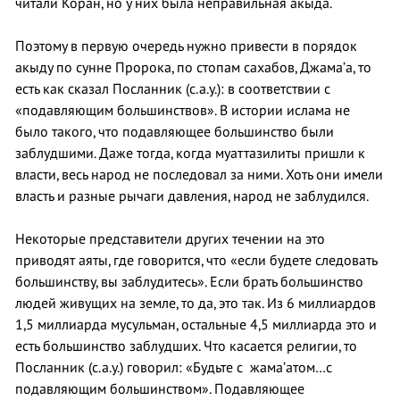
читали Коран, но у них была неправильная акыда.
Поэтому в первую очередь нужно привести в порядок
акыду по сунне Пророка, по стопам сахабов, Джама’а, то
есть как сказал Посланник (с.а.у.): в соответствии с
«подавляющим большинствов». В истории ислама не
было такого, что подавляющее большинство были
заблудшими. Даже тогда, когда муаттазилиты пришли к
власти, весь народ не последовал за ними. Хоть они имели
власть и разные рычаги давления, народ не заблудился.
Некоторые представители других течении на это
приводят аяты, где говорится, что «если будете следовать
большинству, вы заблудитесь». Если брать большинство
людей живущих на земле, то да, это так. Из 6 миллиардов
1,5 миллиарда мусульман, остальные 4,5 миллиарда это и
есть большинство заблудших. Что касается религии, то
Посланник (с.а.у.) говорил: «Будьте с жама’атом…с
подавляющим большинством». Подавляющее