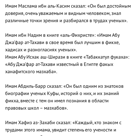
Имам Маслама ибн аль-Касим сказал: «Он был достойным
доверия, очень уважаемым и видным человеком, знал
различные точки зрения и разбирался в трудах ученых».
Имам ибн Надим в книге «аль-Фихристе»: «Имам Абу
Джа’фар ат-Тахави в свое время был лучшим в фикхе,
хадисах и разногласиях ученых».
Имам Абу Исхак аш-Ширази в книге «Табаккатул фукаха»:
«Абу Джа’фар ат-Тахави известный в Египте факых
ханафитского мазхаба».
Имам Абдиль-Барр сказал: «Он был одним из знатоков
биографии ученых Куфы, историй о них, и их знаний
фикха, вместе с тем он имел познания в области
правовых школ – мазхабов».
Имам Хафиз аз-Захаби сказал: «Каждый, кто знаком с
трудами этого имама, увидит степень его учености и