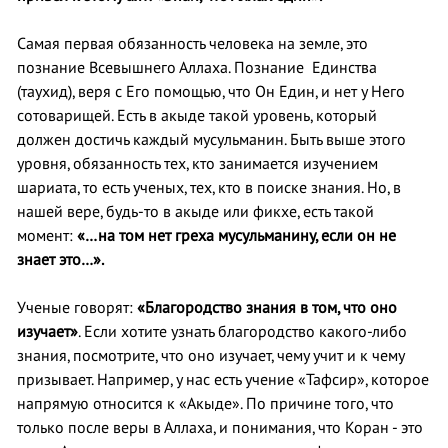
Самая первая обязанность человека на земле, это
познание Всевышнего Аллаха. Познание Единства
(таухид), веря с Его помощью, что Он Един, и нет у Него
сотоварищей. Есть в акыде такой уровень, который
должен достичь каждый мусульманин. Быть выше этого
уровня, обязанность тех, кто занимается изучением
шариата, то есть ученых, тех, кто в поиске знания. Но, в
нашей вере, будь-то в акыде или фикхе, есть такой
момент:
«…на том нет греха мусульманину, если он не
знает это…».
Ученые говорят:
«Благородство знания в том, что оно
изучает»
. Если хотите узнать благородство какого-либо
знания, посмотрите, что оно изучает, чему учит и к чему
призывает. Например, у нас есть учение «Тафсир», которое
напрямую относится к «Акыде». По причине того, что
только после веры в Аллаха, и понимания, что Коран - это