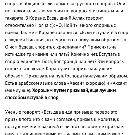
споры в общине были только вокруг этого вопроса. Они
не сталкивались во мнении по вопросам истинджы или
тахарата. В Коране, Всевышний Аллах говорит
относительно Ноя (а.с.): «О, Ной ты много споришь с
нами». Так же в Коране говорится: «Если вступаете в спор
с людьми Писания, то ведите его наилучшим образом… ».
О чем будешь спорить с христианами? Применять на
истиндже три камня или пять? Конечно нет. Вступать в
спор о единстве Бога, Бог троица или нет? Эти вопросы
относятся к акыде. Коран учит спорить наилучшим
образом. Призывать на путь Господа наилучшим образом.
Есть в арабском языке слова «Хасан» (хорошо) и «Ахсан»
(еще лучше).
Хорошим путем призывай, еще лучшим
способом вступай в спор.
Ученые говорят: «Есть два вида призыва: первое это
призыв того, кто с вами согласен, призыв к молитве, к
посту, к мечети, к закяту. А если этот человек не признает
намаз, с атеистическими взглядами, то вы с ним можете