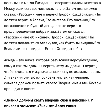
поститься в месяц Рамадан и совершить паломничество в
Мекку, если есть возможность на это. Затем незнакомец
сказал: «Расскажи мне о вере». Пророк (с.а.у.) сказал: «Ты
должен верить в Аллаха, Его ангелов, Его писания, Его
посланников и Судный день, а также верить в
предопределение добра и зла. Затем он сказал:
«Расскажи мне об ихсане». Пророк (с.а.у.) сказал: «Ты
должен поклоняться Аллаху так, как будто ты видишь Его.
Ведь если ты не видишь Его, то Он видит тебя».
Акыда – это наука, которая разъясняет вероубеждение,
кому и как мы должны верить, чему мы должны верить,
чтобы считаться мусульманами, и чему не должны верить.
Эти знания считаются основными, так как человек
сначала должен познать своего Творца. Имам аль-Бухари
приводит в книге:
«Знания должны стоять впереди слов и действий». И
привел к этому аят: «Знай, что Аллах един».