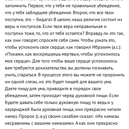
запомнить. Первое, что у тебя не правильное убеждение,
что у тебя заблудшее убеждение. Второе, что все твои
поступки, это – бидагат. В целом, наша религия состоит из
веры и поступков. Если твоя вера неправильная и
поступки тоже, то, что от тебя остается? Вправду ли это так,
как они говорят, спросите себя сами. Чтобы узнать это,
чтобы успокоить свое сердце, как говорил Ибрахим (а.с.):
«Покажи, как воскрешаешь мертвых, чтобы успокоилось
мое сердце». Для того чтобы ваше сердце успокоилось
вам требуются доказательства, вы должны познавать,
учить, стараться. В процессе этого вы можете не проронить
ни одной слезы, но это будет пищей для вашего ума.
Даете пищу для ума, приводите в порядок свое
убеждение, затем приходит черед духовной пищи. Если
будете давать себе только духовную пищу, то ведь и у
хауариджей была духовная пища, они прекрасно читали
намаз. Пророк (с.а.у.) своим сахабам сказал: «Их намазы
несравнимы с вашими намазами». А как они прекрасно