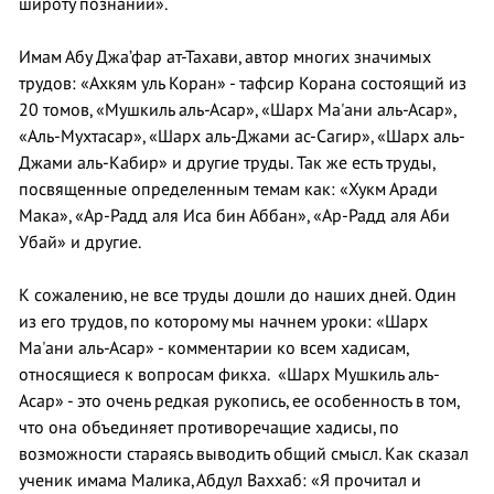
широту познаний».
Имам Абу Джа’фар ат-Тахави, автор многих значимых
трудов: «Ахкям уль Коран» - тафсир Корана состоящий из
20 томов, «Мушкиль аль-Асар», «Шарх Ма'ани аль-Асар»,
«Аль-Мухтасар», «Шарх аль-Джами ас-Сагир», «Шарх аль-
Джами аль-Кабир» и другие труды. Так же есть труды,
посвященные определенным темам как: «Хукм Аради
Мака», «Ар-Радд аля Иса бин Аббан», «Ар-Радд аля Аби
Убай» и другие.
К сожалению, не все труды дошли до наших дней. Один
из его трудов, по которому мы начнем уроки: «Шарх
Ма'ани аль-Асар» - комментарии ко всем хадисам,
относящиеся к вопросам фикха. «Шарх Мушкиль аль-
Асар» - это очень редкая рукопись, ее особенность в том,
что она объединяет противоречащие хадисы, по
возможности стараясь выводить общий смысл. Как сказал
ученик имама Малика, Абдул Ваххаб: «Я прочитал и