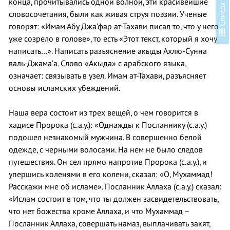
в
конца, прочитывались одной волной, эти красивейшие
словосочетания, были как живая струя поэзии. Ученые
говорят: «Имам Абу Джа’фар ат-Тахави писал то, что у него
С
п
и
с
о
к
у
р
о
к
о
уже созрело в голове», то есть «Этот текст, который я хочу
написать…». Написать разъяснение акыды Ахлю-Сунна
валь-Джама’а. Слово «Акыда» с арабского языка,
означает: связывать в узел. Имам ат-Тахави, разъясняет
основы исламских убеждений.
Наша вера состоит из трех вещей, о чем говорится в
хадисе Пророка (с.а.у.): «Однажды к Посланнику (с.а.у.)
подошел незнакомый мужчина. В совершенно белой
одежде, с черными волосами. На нем не было следов
путешествия. Он сел прямо напротив Пророка (с.а.у.), и
упершись коленями в его колени, сказал: «О, Мухаммад!
Расскажи мне об исламе». Посланник Аллаха (с.а.у.) сказал:
«Ислам состоит в том, что ты должен засвидетельствовать,
что нет божества кроме Аллаха, и что Мухаммад –
Посланник Аллаха, совершать намаз, выплачивать закят,