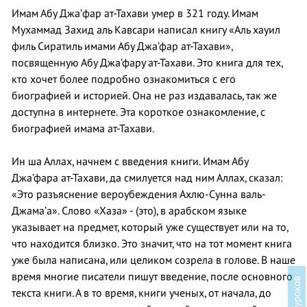
Имам Абу Джa’фар ат-Тахави умер в 321 году. Имам
Мухаммад Захид аль Кавсари написал книгу «Аль хауил
филь Сиратиль имами Абу Джа’фар ат-Тахави»,
посвященную Абу Джа’фару ат-Тахави. Это книга для тех,
кто хочет более подробно ознакомиться с его
биографией и историей. Она не раз издавалась, так же
доступна в интернете. Эта короткое ознакомление, с
биографией имама ат-Тахави.
Ин ша Аллах, начнем с введения книги. Имам Абу
Джа’фара ат-Тахави, да смилуется над ним Аллах, сказал:
«Это разъяснение вероубеждения Ахлю-Сунна валь-
Джама’а». Слово «Хаза» - (это), в арабском языке
указывает на предмет, который уже существует или на то,
что находится близко. Это значит, что на тот момент книга
уже была написана, или целиком созрела в голове. В наше
время многие писатели пишут введение, после основного
текста книги. А в то время, книги ученых, от начала, до