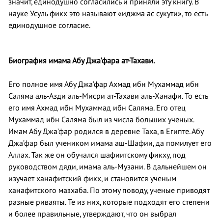
значит, единодушно согласились и приняли эту книгу. В
науке Усуль фикх это называют «иджма ас сукути», то есть
единодушное согласие.
Биография имама Абу Джа’фара ат-Тахави.
Его полное имя Абу Джа’фар Ахмад ибн Мухаммад ибн
Саляма аль-Азди аль-Мисри ат-Тахави аль-Ханафи. То есть
его имя Ахмад ибн Мухаммад ибн Саляма. Его отец
Мухаммад ибн Саляма был из числа больших ученых.
Имам Абу Джа’фар родился в деревне Таха, в Египте. Абу
Джа’фар был учеником имама аш-Шафии, да помилует его
Аллах. Так же он обучался шафиитскому фикху, под
руководством дяди, имама аль-Музани. В дальнейшем он
изучает ханафитский фикх, и становится ученым
ханафитского мазхаба. По этому поводу, ученые приводят
разные риваяты. Те из них, которые подходят его степени
и более правильные, утверждают, что он выбрал