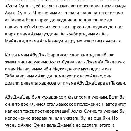
«Ахли Сунны», её так же называют повествованием акыды
Ахлю-Сунны. Многие имамы делали шарх на текст имама
ат-Тахави. Есть шархи, дошедшие и не дошедшие до
наших дней. Из тех известных шархов дошедших до нас:
шарх имама Акмалуддина Аль Бабирти, имама Аль
Майдани, имама Аль Газнауи и других известных ученых.
Когда имам Абу Джа’фар писал свои книги, еще были
живы многие ученые Ахлю-Сунна валь-Джама’а. Такие как
имам Насаи, имам ибн Маджа, такие мухаддисы как
Табарани, имам Али, да помилует их всех Аллах, они
делали риваяты хадисов от имама Абу Джа’фара ат-Тахави.
Абу Джа’фар был мухаддисом, факихом и ученым. Если бы
он, в то время, имея столь высокое положение и авторитет,
написал текст, противоречащий Ахлю-Сунне, то ученые бы
непременно возразили или указали бы на ошибки. Но
ученые Ахлю-Сунна валь-Джама’а не сделали этого, а