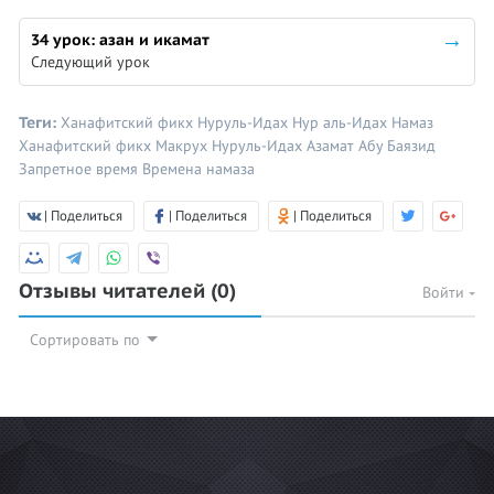
34 урок: азан и икамат
Следующий урок
Теги:
Ханафитский фикх
Нуруль-Идах
Нур аль-Идах
Намаз
Ханафитский фикх
Макрух
Нуруль-Идах
Азамат Абу Баязид
Запретное время
Времена намаза
| Поделиться
| Поделиться
| Поделиться
Отзывы читателей
(0)
Войти
Сортировать по