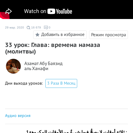
29 мар. 2020
16 679
0
Добавить в избранное
Режим просмотра
33 урок: Глава: времена намаза
(молитвы)
Азамат Абу Баязид
аль Ханафи
Дни выхода уроков:
3 Раза В Месяц
Аудио версия
1 _
الأوقات المكروهة
: ثلاثة أوقات لا يصحُّ فيها شيءٌ من