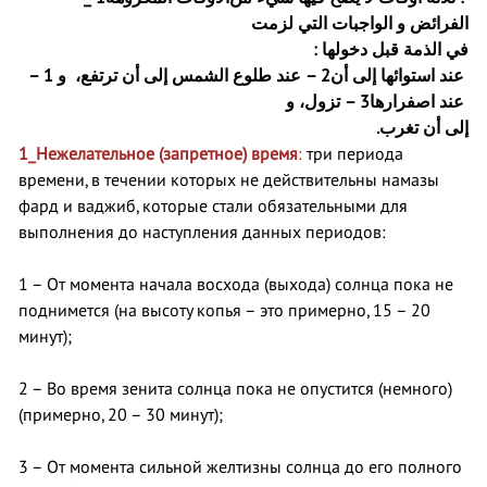
الفرائض و الواجبات التي لزمت
في الذمة قبل دخولها :
1 –
عند طلوع الشمس إلى أن ترتفع، و
2 –
عند استوائها إلى أن
تزول، و
3 –
عند اصفرارها
إلى أن تغرب.
1_
Нежелательное (запретное) время
:
три периода
времени, в течении которых не действительны намазы
фард и ваджиб, которые стали обязательными для
выполнения до наступления данных периодов:
1 – От момента начала восхода (выхода) солнца пока не
поднимется (на высоту копья – это примерно, 15 – 20
минут);
2 – Во время зенита солнца пока не опустится (немного)
(примерно, 20 – 30 минут);
3 – От момента сильной желтизны солнца до его полного