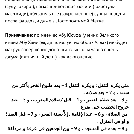
(вуду, тахарат), намаз приветствия мечети (тахиятуль-
масджиди), обязательные (закрепленные) сунны перед и
после фардов, и даже в Достопочтимой Мекке.
Примечание:
по мнению Абу Юсуфа (ученик Великого
имама Абу Ханифы, да помилует их обоих Аллах) не будет
макрух совершение дополнительных намазов в день
джума (пятничный день), как исключение.
بعد طلوع الفجر بأكثر من
1 –
و يكره التنفل
:
متى يكره التنفل
بعد صلاته ،
2 –
سنته ، و
عند
5 –
قبل /صلاة/ المغرب ، و
4 –
بعد صلاة العصر ، و
3 –
و
خروج الخطيب حتى يفرغ
قبل العيد ؛
7 –
الفجر ، و
عند الإقامة ، إلاَّ بسنة
6 –
من الصلاة ، و
و لو في المنزل ،
بين الجمعين في عرفة و مزدلفة
9 –
بعده في المسجد ، و
8 –
و