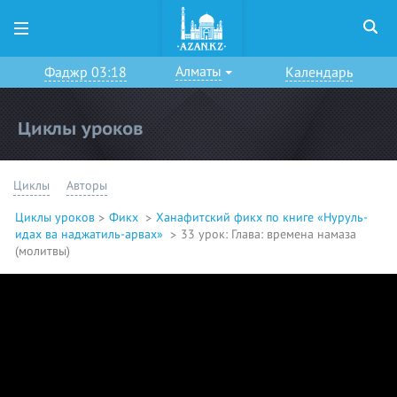
Алматы
Фаджр 03:18
Календарь
Циклы уроков
Циклы
Авторы
Циклы уроков
Фикх
Ханафитский фикх по книге «Нуруль-
идах ва наджатиль-арвах»
33 урок: Глава: времена намаза
(молитвы)