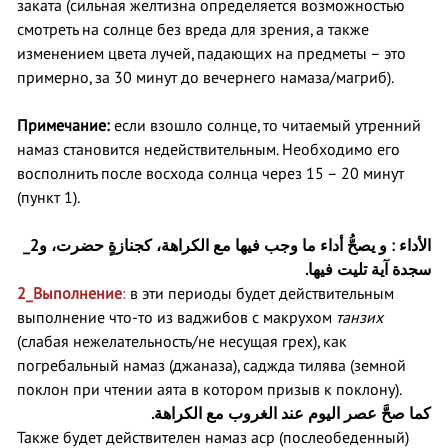
заката (сильная желтизна определяется возможностью
смотреть на солнце без вреда для зрения, а также
изменением цвета лучей, падающих на предметы – это
примерно, за 30 минут до вечернего намаза/магриб).
Примечание:
если взошло солнце, то читаемый утренний
намаз становится недействительным. Необходимо его
восполнить после восхода солнца через 15 – 20 минут
(пункт 1).
2_
: و يصحُّ أداء ما وجب فيها مع الكراهة، كجنازةٍ حضرت، و
الأداء
سجدة آية تليت فيها.
2_
Выполнение
:
в эти периоды будет действительным
выполнение что-то из ваджибов с макрухом
танзих
(слабая нежелательность/не несущая грех), как
погребальный намаз (джаназа), саджда тилява (земной
поклон при чтении аята в котором призыв к поклону).
كما صحَّ عصر اليوم عند الغروب مع الكراهة.
Также будет действителен намаз аср (послеобеденный)