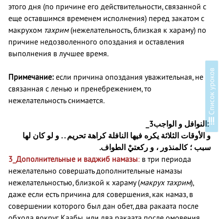
этого дня (по причине его действительности, связанной с
еще оставшимся временем исполнения) перед закатом с
макрухом
тахрим
(нежелательность, близкая к хараму) по
причине недозволенного опоздания и оставления
выполнения в лучшее время.
в
Примечание:
если причина опоздания уважительная, не
связанная с ленью и пренебрежением, то
нежелательность снимается.
С
п
и
с
о
к
у
р
о
к
о
3_
النوافل و الواجب
:
و الأوقات الثلاثة يكره فيها النافلة كراهة تحريم . . و لو كان لها
سبب ؛ كالمنذور ، و ركعتيْ الطواف.
3_
Дополнительные и ваджиб намазы
:
в три периода
нежелательно совершать дополнительные намазы
нежелательностью, близкой к хараму (
макрух тахрим
),
даже если есть причина для совершения, как намаз, в
совершении которого был дан обет, два ракаата после
обхода вокруг Каабы, или два ракаата после омовения