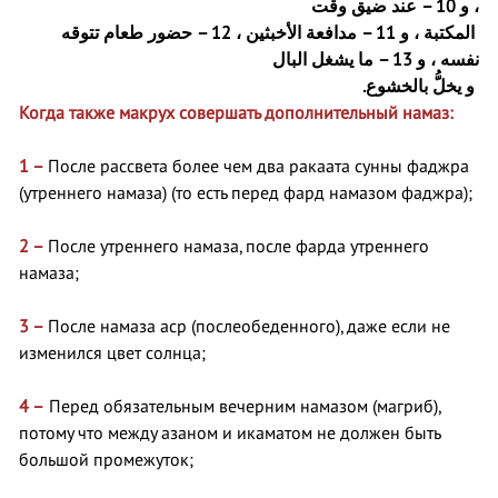
عند ضيق وقت
10 –
، و
حضور طعام تتوقه
12 –
مدافعة الأخبثين ،
11 –
المكتبة ، و
ما يشغل البال
13 –
نفسه ، و
و يخلُّ بالخشوع.
Когда также макрух совершать дополнительный намаз:
1 –
После рассвета более чем два ракаата сунны фаджра
(утреннего намаза) (то есть перед фард намазом фаджра);
2 –
После утреннего намаза, после фарда утреннего
намаза;
3 –
После намаза аср (послеобеденного), даже если не
изменился цвет солнца;
4 –
Перед обязательным вечерним намазом (магриб),
потому что между азаном и икаматом не должен быть
большой промежуток;