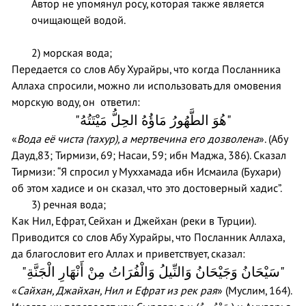
Автор не упомянул росу, которая также является
очищающей водой.
2) морская вода;
Передается со слов Абу Хурайры, что когда Посланника
Аллаха спросили, можно ли использовать для омовения
морскую воду, он ответил:
"هُوَ الطَّهُورُ مَاؤُهُ الحِلُّ مَيْتَتُهُ"
«
Вода её чиста (тахур), а мертвечина его дозволена
». (Абу
Дауд,83; Тирмизи, 69; Насаи, 59; ибн Маджа, 386). Сказал
Тирмизи: “Я спросил у Муххамада ибн Исмаила (Бухари)
об этом хадисе и он сказал, что это достоверный хадис”.
3) речная вода;
Как Нил, Ефрат, Сейхан и Джейхан (реки в Турции).
Приводится со слов Абу Хурайры, что Посланник Аллаха,
да благословит его Аллах и приветствует, сказал:
"سَيْحَانُ وَجَيْحَانُ وَالنِّيلُ وَالْفُرَاتُ مِنْ أَنْهَارِ الْجَنَّةِ"
«
Сайхан, Джайхан, Нил и Ефрат из рек рая
» (Муслим, 164).