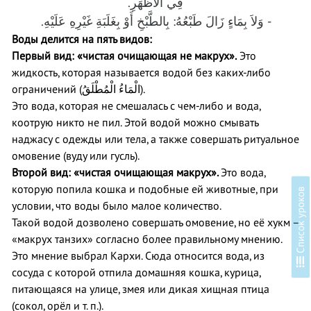
فِي الأَظْهَرِ.
- وَلاَ بِمَاءٍ زَالَ طَبْعُهُ: بِالطَّبْخِ أَوْ بِغَلَبَةِ غَيْرِهِ عَلَيْهِ.
Воды делится на пять видов:
Первый вид: «чистая очищающая не макрух».
Это
жидкость, которая называется водой без каких-либо
ограничений (
الْمَاءُ الْمُطْلَقُ
).
Это вода, которая не смешалась с чем-либо и вода,
коотрую никто не пил. Этой водой можно смывать
наджасу с одежды или тела, а также совершать ритуальное
омовение (вуду или гусль).
Второй вид: «чистая очищающая макрух».
Это вода,
которую попила кошка и подобные ей животные, при
в
условии, что воды было малое количество.
Такой водой дозволено совершать омовение, но её хукм –
«макрух танзих» согласно более правильному мнению.
Это мнение выбрал Кархи. Сюда относится вода, из
С
п
и
с
о
к
у
р
о
к
о
сосуда с которой отпила домашняя кошка, курица,
питающаяся на улице, змея или дикая хищная птица
(сокол, орёл и т. п.).