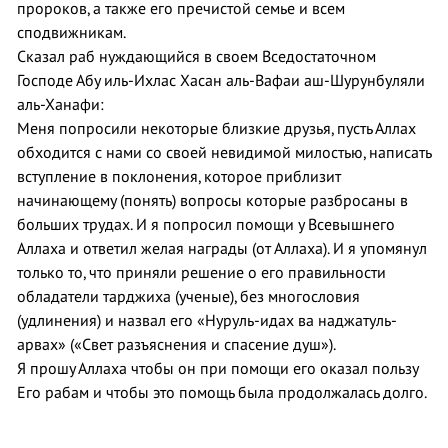
пророков, а также его пречистой семье и всем
сподвижникам.
Сказал раб нуждающийся в своем Вседостаточном
Господе Абу иль-Ихлас Хасан аль-Вафаи аш-Шурунбуляли
аль-Ханафи:
Меня попросили некоторые близкие друзья, пусть Аллах
обходится с нами со своей невидимой милостью, написать
вступление в поклонения, которое приблизит
начинающему (понять) вопросы которые разбросаны в
больших трудах. И я попросил помощи у Всевышнего
Аллаха и ответил желая награды (от Аллаха). И я упомянул
только то, что приняли решение о его правильности
обладатели тарджиха (ученые), без многословия
(удлинения) и назвал его «Нуруль-идах ва наджатуль-
арвах» («Свет разъяснения и спасение душ»).
Я прошу Аллаха чтобы он при помощи его оказал пользу
Его рабам и чтобы это помощь была продолжалась долго.