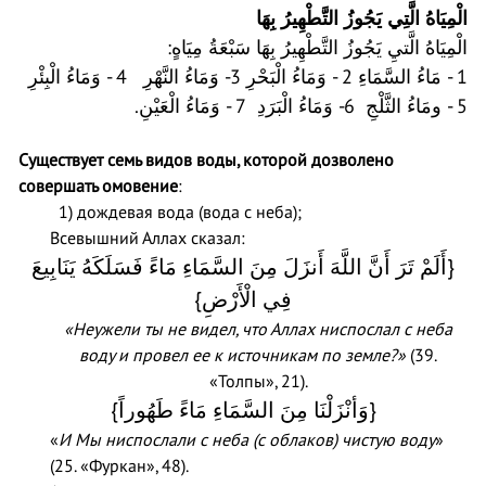
الْمِيَاهُ الَّتِي يَجُوزُ التَّطْهِيرُ بِهَا
الْمِيَاهُ الَّتيِ يَجُوزُ التَّطْهِيرُ بِهَا سَبْعَةُ مِيَاهٍ:
- وَمَاءُ النَّهْرِ 4 - وَمَاءُ الْبِئْرِ
3
1 - مَاءُ السَّمَاءِ 2 - وَمَاءُ الْبَحْرِ
5 - ومَاءُ الثَّلْجِ 6- وَمَاءُ الْبَرَدِ 7 - وَمَاءُ الْعَيْنِ.
Существует семь видов воды, которой дозволено
совершать омовение
:
1) дождевая вода (вода с неба);
Всевышний Аллах сказал:
{أَلَمْ تَرَ أَنَّ اللَّهَ أَنزَلَ مِنَ السَّمَاءِ مَاءً فَسَلَكَهُ يَنَابِيعَ
فِي الْأَرْضِ}
«Неужели ты не видел, что Аллах ниспослал с неба
воду и провел ее к источникам по земле?»
(39.
«Толпы», 21).
{وَأنْزَلْنَا مِنَ السَّمَاءِ مَاءً طَهُوراً}
«
И Мы ниспослали с неба (с облаков) чистую воду
»
(25. «Фуркан», 48).