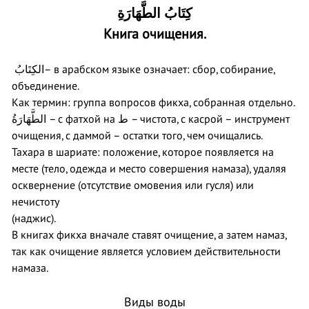
كِتَابُ الطَّهَارَةِ
Книга очищения.
الكِتَابُ
– в арабском языке означает: сбор, собирание,
объединение.
Как термин: группа вопросов фикха, собранная отдельно.
الطَّهَارَةُ
– с фатхой на
ط
– чистота, с касрой – инструмент
очищения, с даммой – остатки того, чем очищались.
Тахара в шариате: положение, которое появляется на
месте (тело, одежда и место совершения намаза), удаляя
осквернение (отсутствие омовения или гусля) или
нечистоту
(наджис).
В книгах фикха вначале ставят очищение, а затем намаз,
так как очищение является условием действительности
намаза.
Виды воды