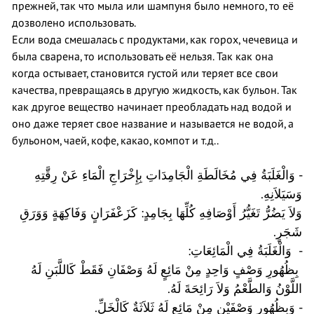
прежней, так что мыла или шампуня было немного, то её
дозволено использовать.
Если вода смешалась с продуктами, как горох, чечевица и
была сварена, то использовать её нельзя. Так как она
когда остывает, становится густой или теряет все свои
качества, превращаясь в другую жидкость, как бульон. Так
как другое вещество начинает преобладать над водой и
оно даже теряет свое название и называется не водой, а
бульоном, чаей, кофе, какао, компот и т.д..
- وَالْغَلَبَةُ فِي مُخَالَطَةِ الْجَامِدَاتِ بِإِخْرَاجِ الْمَاءِ عَنْ رِقَّتِهِ
.
وَسَيَلاَنِهِ
وَلاَ يَضُرُّ تَغَيُّرُ أَوْصَافِهِ كُلِّهَا بِجَامِدٍ: كَزَعْفَرَانٍ وَفَاكِهَةٍ وَوَرَقِ
.
شَجَرٍ
:
- وَالْغَلَبَةُ فِي الْمَائِعَاتِ
بِظُهُورِ وَصْفٍ وَاحِدٍ مِنْ مَائِعٍ لَهُ وَصْفَانِ فَقَطْ كَاللَّبَنِ لَهُ
.
اللَّوْنُ وَالطَّعْمُ وَلاَ رَائِحَةَ لَهُ
.
- وَبِظُهُورِ وَصْفَيْنِ مِنْ مَائِعٍ لَهُ ثَلاَثَةٌ كَالْخَلِّ