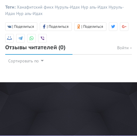
Теги:
Ханафитский фикх
Нуруль-Идах
Нур аль-Идах
Нуруль-
Идах
Нур аль-Идах
| Поделиться
| Поделиться
| Поделиться
Отзывы читателей
(0)
Войти
Сортировать по