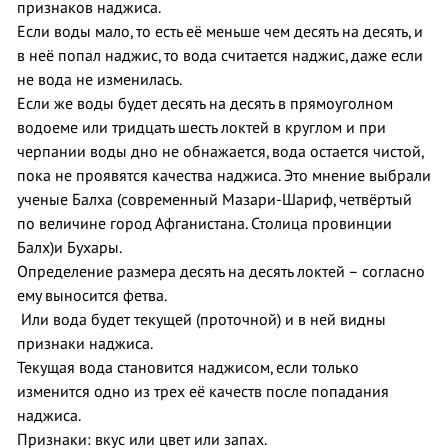
признаков наджиса.
Если воды мало, то есть её меньше чем десять на десять, и
в неё попал наджис, то вода считается наджис, даже если
не вода не изменилась.
Если же воды будет десять на десять в прямоуголном
водоеме или тридцать шесть локтей в круглом и при
черпании воды дно не обнажается, вода остается чистой,
пока не проявятся качества наджиса. Это мнение выбрали
ученые Балха (современный Мазари-Шариф, четвёртый
по величине город Афганистана. Столица провинции
Балх)и Бухары.
Определение размера десять на десять локтей – согласно
ему выносится фетва.
Или вода будет текущей (проточной) и в ней видны
признаки наджиса.
Текущая вода становится наджисом, если только
изменится одно из трех её качеств после попадания
наджиса.
Признаки: вкус или цвет или запах.