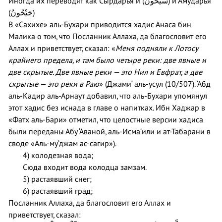
Иногда их переводят как Сырдарья и (
سَيْحُونُ
) и Амударья
(
جَيْحُونُ
)
В «Сахихе» аль-Бухари приводится хадис Анаса бин
Малика о том, что Посланник Аллаха, да благословит его
Аллах и приветствует, сказал: «
Меня подняли к Лотосу
крайнего предела, и там было четыре реки: две явные и
две скрытые. Две явные реки — это Нил и Евфрат, а две
скрытые — это реки в Раю
» (Джами‘ аль-усул (10/507). ‘Абд
аль-Кадир аль-Арнаут добавил, что аль-Бухари упомянул
этот хадис без иснада в главе о напитках. Ибн Хаджар в
«Фатх аль-Бари» отметил, что целостные версии хадиса
были переданы Абу ‘Аваной, аль-Исма‘или и ат-Табарани в
своде «Аль-му‘джам ас-сагир»).
4) колодезная вода;
Сюда входит вода колодца замзам.
5) растаявший снег;
6) растаявший град;
Посланник Аллаха, да благословит его Аллах и
приветствует, сказал: