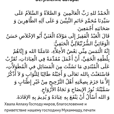
الْحَمْدُ للهِ رَبِّ الْعَالَمِينَ وَ الصَّلاَةُ وَ السَّلاَمُ عَلَى
سَيِّدِنَا مُحَمَّدٍ خَاتَمِ النَّبِيِّينَ وَ عَلَى آلِهِ الطَّاهِرِينَ وَ
صَحَابَتِهِ أَجْمَعِينَ.
قَالَ الْعَبْدُ الْفَقِيرُ إِلَى مَوْلاَهُ الْغَنَيِّ أَبُو الإخْلاَصِ حَسَنٌ
الْوَفَائِيُّ الشُّرُنْبُلاَلِيُّ الْحَنَفِيُّ:
إِنَّهُ الْتَمَسَ مِنِّي بَعْضُ الأَخِلاَّءِ، عَامَلَنَا الله وَ إِيَّاهُمْ
بِلُطْفِهِ الْخَفِيِّ، أَنْ أَعْمَلَ مُقَدِّمَةً فِي الْعِبَادَاتِ، تُقَرِّبُ
عَلَى الْمُبْتَدِي مَا تَشَتَّتَ مِنَ الْمَسَائِلِ فيِ الْمُطَوَلاَّتِ،
فَاسْتَعَنْتُ بِالله تَعَالَى وَ أَجَبْتُهُ طَالِبًا لِلثَّوَابِ وَ لاَ أَذْكُرُ
إِلاَّ مَا جَزَمَ بِصِحَّتِهِ أَهْلُ التَّرْجِيحِ مِنْ غَيْرِ إِطْنَابٍ وَ
سَمَّيْتُهُ: نُورُ الإيضَاحِ وَ نَجَاةُ الأَرْوَاحٍ.
وَ الله أَسْأَلُ أَنْ يَنْفَعَ بِهِ عِبَادَهُ وَ يُدِيمَ بِهِ الإفَادَةَ.
Хвала Аллаху Господу миров, благословение и
приветствие нашему господину Мухаммаду, печати