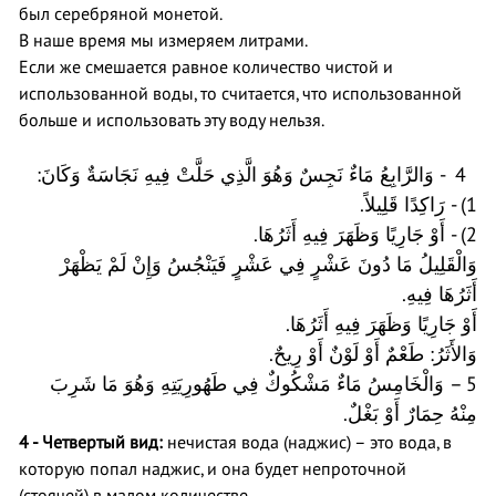
был серебряной монетой.
В наше время мы измеряем литрами.
Если же смешается равное количество чистой и
использованной воды, то считается, что использованной
больше и использовать эту воду нельзя.
:
- وَالرَّابِعُ مَاءٌ نَجِسٌ وَهُوَ الَّذِي حَلَّتْ فِيهِ نَجَاسَةٌ وَكَانَ
4
.
1) - رَاكِدًا قَلِيلاً
.
2) - أَوْ جَارِيًا وَظَهَرَ فِيهِ أَثَرُهَا
وَالْقَلِيلُ مَا دُونَ عَشْرٍ فِي عَشْرٍ فَيَنْجُسُ وَإِنْ لَمْ يَظْهَرْ
.
أَثَرُهَا فِيهِ
.
أَوْ جَارِيًا وَظَهَرَ فِيهِ أَثَرُهَا
.
وَالأَثَرُ: طَعْمٌ أَوْ لَوْنٌ أَوْ رِيحٌ
5 – وَالْخَامِسُ مَاءٌ مَشْكُوكٌ فِي طَهُورِيَتِهِ وَهُوَ مَا شَرِبَ
مِنْهُ حِمَارٌ أَوْ بَغْلٌ.
4 - Четвертый вид:
нечистая вода (наджис) – это вода, в
которую попал наджис, и она будет непроточной