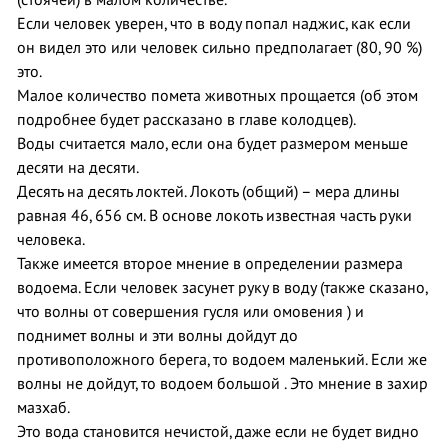
(стоячей) в малом количестве.
Если человек уверен, что в воду попал наджис, как если
он видел это или человек сильно предполагает (80, 90 %)
это.
Малое количество помета животных прощается (об этом
подробнее будет рассказано в главе колодцев).
Воды считается мало, если она будет размером меньше
десяти на десяти.
Десять на десять локтей. Локоть (общий) – мера длины
равная 46, 656 см. В основе локоть известная часть руки
человека.
Также имеется второе мнение в определении размера
водоема. Если человек засунет руку в воду (также сказано,
что волны от совершения гусля или омовения ) и
поднимет волны и эти волны дойдут до
противоположного берега, то водоем маленький. Если же
волны не дойдут, то водоем большой . Это мнение в захир
мазхаб.
Это вода становится нечистой, даже если не будет видно