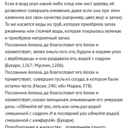
Если в воду упал какой-либо плод или лист дерева, ей
дозволено совершать омовение, даже если она при этом
изменила все свои качества (например, цвет, вкус и запах).
То же касается воды из труб, которая приобрела запах
ржавчины или стоячей воды, которая покрылась зеленью
и приобрела неприятный запах.
Посланник Аллаха, да благословит его Аллах и
приветствует, велел омыть того кто, будучи в ихраме упал
с верблюдицы и она раздавила его, водой с сидром
(Бухари, 1267; Муслим, 1206).
Посланник Аллаха, да благословит его Аллах и
приветствует, совершил гусль из сосуда, в котором были
остатки теста. (Насаи, 240; ибн Маджа, 378).
Посланник Аллаха, да благословит его Аллах и
приветствует, сказал женщинам, омывающим его умершую
дочь: «
Обмойте её три, пять или семь раз водой
смешанной с сидром. И в последней раз обмойте водой,
смешанной с камфарой
». (Бухари).
Преобладание в жидкостях: появлением одного