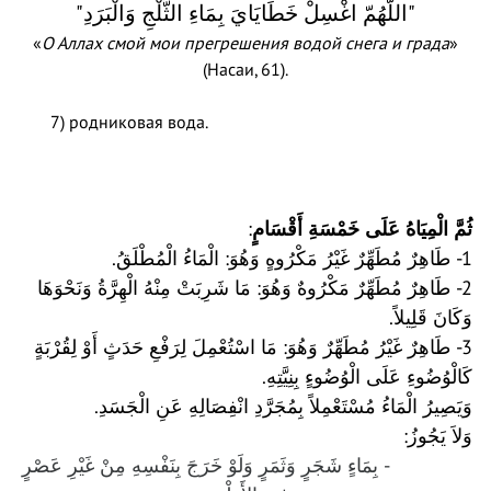
"اللَّهُمّ اغْسِلْ خَطَايَايَ بِمَاءِ الثَّلْجِ وَالْبَرَدِ"
«
О Аллах смой мои прегрешения водой снега и града
»
(Насаи, 61
(
.
7) родниковая вода.
:
ثُمَّ الْمِيَاهُ عَلَى خَمْسَةِ أَقْسَامٍ
1- طَاهِرٌ مُطَهِّرٌ غَيْرُ مَكْرُوهٍ وَهُوَ: الْمَاءُ الْمُطْلَقُ.
2- طَاهِرٌ مُطَهِّرٌ مَكْرُوهٌ وَهُوَ: مَا شَرِبَتْ مِنْهُ الْهِرَّةُ وَنَحْوَهَا
وَكَانَ قَلِيلاً.
3- طَاهِرٌ غَيْرُ مُطَهِّرٌ وَهُوَ: مَا اسْتُعْمِلَ لِرَفْعِ حَدَثٍ أَوْ لِقُرْبَةٍ
كَالْوُضُوءِ عَلَى الْوُضُوءٍ بِنِيَّتِهِ.
وَيَصِيرُ الْمَاءُ مُسْتَعْمِلاً بِمُجَرَّدِ انْفِصَالِهِ عَنِ الْجَسَدِ.
وَلاَ يَجُوزُ:
- بِمَاءٍ شَجَرٍ وَثَمَرٍ وَلَوْ خَرَجَ بِنَفْسِهِ مِنْ غَيْرِ عَصْرٍ