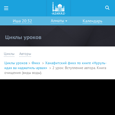
Алматы
Иша 20:32
Календарь
Циклы уроков
Циклы
Авторы
Циклы уроков
Фикх
Ханафитский фикх по книге «Нуруль-
идах ва наджатиль-арвах»
2 урок: Вступление автора. Книга
очищения (виды воды).