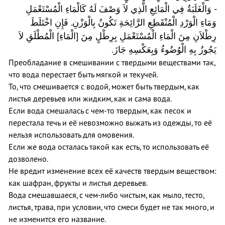
- وَالْغَلَبَةُ فِي الْمَائِعِ الَّذِي لاَ وَصْفَ لَهُ كَالْمَاءِ الْمُسْتَعْمَلِ
وَمَاءِ الْوَرْدِ الْمُنْقَطِعِ الرَّائِحَةِ تَكُونُ بِالْوَزْنِ. فَإِنِ اخْتَلَطَ
رِطْلاَنِ مِنَ الْمَاءِ الْمُسْتَعْمَلِ بِرِطْلٍ مِنَ [الْمَاءِ] الْمُطْلَقِ لاَ
.
يَجُوزُ بِهِ الْوُضُوءُ وَبِعَكْسِهِ جَازَ
Преобладание в смешивании с твердыми веществами так,
что вода перестает быть мягкой и текучей.
То, что смешивается с водой, может быть твердым, как
листья деревьев или жидким, как и сама вода.
Если вода смешалась с чем-то твердым, как песок и
перестала течь и её невозможно выжать из одежды, то её
нельзя использовать для омовения.
Если же вода осталась такой как есть, то использовать её
дозволено.
Не вредит изменение всех её качеств твердым веществом:
как шафран, фрукты и листья деревьев.
Вода смешавшаеся, с чем-либо чистым, как мыло, тесто,
листья, трава, при условии, что смеси будет не так много, и
не изменится его название.