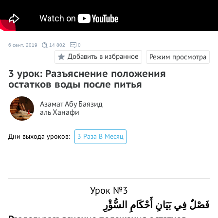
6 сент. 2019
14 802
0
Добавить в избранное
Режим просмотра
3 урок: Разъяснение положения
остатков воды после питья
Азамат Абу Баязид
аль Ханафи
Дни выхода уроков:
3 Раза В Месяц
Урок №
3
ف
صْلٌ فِي بَيَانِ أَحْكَامِ السُّؤْرِ