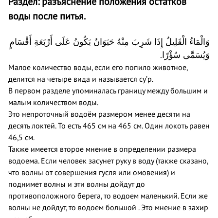
Раздел: разъяснение положения остатков
воды после питья.
وَالْمَاءُ الْقَلِيلُ إِذَا شَرِبَ مِنْهُ حَيَوَانٌ يَكُونُ عَلَى أَرْبَعَةِ أَقْسَامٍ
.
وَيُسَمَّى سُؤْرًا
Малое количество воды, если его попило животное,
делится на четыре вида и называется су’р.
В первом разделе упоминалась границу между большим и
малым количеством воды.
Это непроточный водоём размером менее десяти на
десять локтей. То есть 465 см на 465 см. Один локоть равен
46,5 см.
Также имеется второе мнение в определении размера
водоема. Если человек засунет руку в воду (также сказано,
что волны от совершения гусля или омовения) и
поднимет волны и эти волны дойдут до
противоположного берега, то водоем маленький. Если же
волны не дойдут, то водоем большой . Это мнение в захир