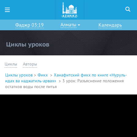
Алматы
Фаджр 03:19
Календарь
Циклы уроков
Циклы
Авторы
Циклы уроков
Фикх
Ханафитский фикх по книге «Нуруль-
идах ва наджатиль-арвах»
3 урок: Разъяснение положения
остатков воды после питья