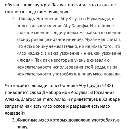
обязан сполоснуть рот. Так как он считал, что слюна не
считается средством очищения.
Лошадь
. Это мнение Абу Юсуфа и Мухаммада, и
более сильное мнение Абу Ханифы. И это более
сильное мнение среди ученых мазхаба. Это мнение
захиру ривая (основное мнение). Мухаммад считал,
что есть конину нежелательно, но не из-за того, что
мясо наджис, а из-за уважения к ним, как уважение
к людям. Так как некоторые ученые сказали о
нежелательности использования этой воды, из-за
нежелательности употреблять в пищу мясо лошади.
Что касается лошади, то в сборнике Абу Дауда (3788)
приводятся слова Джабира ибн Абдулла: «Посланник
Аллаха, благословит его Аллах и приветствует, в Хайбаре
запретил нам есть мясо ослов и разрешил есть мясо
лошадей».
Животные, мясо которых дозволено употреблять в
пищу
.