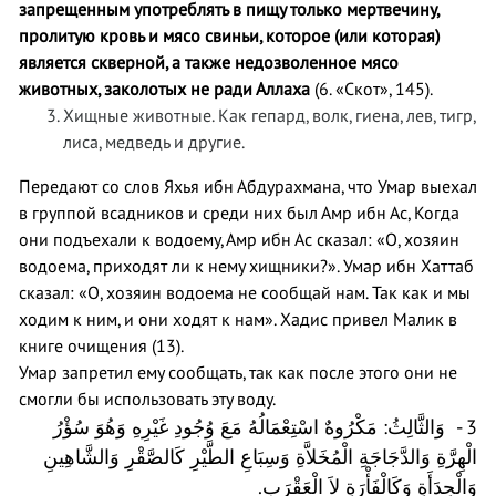
запрещенным употреблять в пищу только мертвечину,
пролитую кровь и мясо свиньи, которое (или которая)
является скверной, а также недозволенное мясо
животных, заколотых не ради Аллаха
(6. «Скот», 145).
Хищные животные. Как гепард, волк, гиена, лев, тигр,
лиса, медведь и другие.
Передают со слов Яхья ибн Абдурахмана, что Умар выехал
в группой всадников и среди них был Амр ибн Ас, Когда
они подъехали к водоему, Амр ибн Ас сказал: «О, хозяин
водоема, приходят ли к нему хищники?». Умар ибн Хаттаб
сказал: «О, хозяин водоема не сообщай нам. Так как и мы
ходим к ним, и они ходят к нам». Хадис привел Малик в
книге очищения (13).
Умар запретил ему сообщать, так как после этого они не
смогли бы использовать эту воду.
3 - وَالثَّالِثُ: مَكْرُوهٌ اسْتِعْمَالُهُ مَعَ وُجُودِ غَيْرِهِ وَهُوَ سُؤْرُ
الْهِرَّةِ وَالدَّجَاجَةِ الْمُخَلاَّةِ وَسِبَاعِ الطَّيْرِ كَالصَّقْرِ وَالشَّاهِينِ
وَالْحِدَأَةِ وَكَالْفَأْرَةِ لاَ الْعَقْرَبِ.