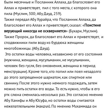
были месячные и Посланник Аллаха, да благословит его
Аллах и приветствует, пил с того места, с которого она
пила (Муслим, 300; Абу Дауд, 259).
Также передал Абу Хурайра, что Посланник Аллаха, да
благословит его Аллах и приветствует, сказал: «
Поистине
верующий никогда не оскверняется
» (Бухари, Муслим).
Также Пророк, да благословит его Аллах и приветствует, и
сподвижники пили воду из бурдюка женщины
многобожницы. (Абу Дауд).
Это остатки воды человека, независимо от его состояния
(мужчина, женщина, мусульманин, не мусульманин,
человек без гусля, без омовнения, женщина в период
менструации). Кроме того, кто попил или поел незадолго
до этого запрещенное шариатом, как спиртное или
свинину. После этого нужно немного подождать, затем
можно пить остатки его воды. То есть нужно, чтобы в его
ртк слюна сменилась несколько раз. Это согласно мнению
Абу Ханифы и Абу Юсуфа, но остатки воды считаются
нежелатлельными (макрух). По мнению Мухаммада он