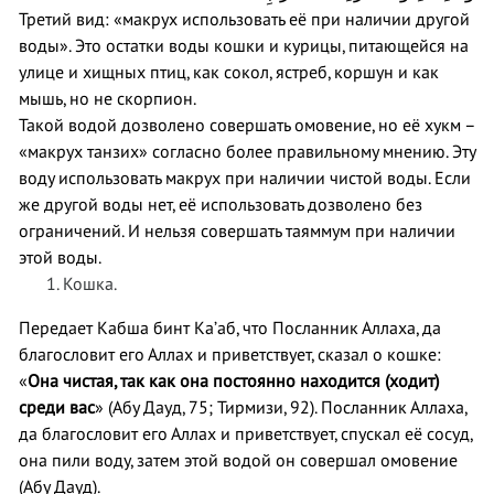
Третий вид: «макрух использовать её при наличии другой
воды». Это остатки воды кошки и курицы, питающейся на
улице и хищных птиц, как сокол, ястреб, коршун и как
мышь, но не скорпион.
Такой водой дозволено совершать омовение, но её хукм –
«макрух танзих» согласно более правильному мнению. Эту
воду использовать макрух при наличии чистой воды. Если
же другой воды нет, её использовать дозволено без
ограничений. И нельзя совершать таяммум при наличии
этой воды.
Кошка.
Передает Кабша бинт Ка’аб, что Посланник Аллаха, да
благословит его Аллах и приветствует, сказал о кошке:
«
Она чистая, так как она постоянно находится (ходит)
среди вас
» (Абу Дауд, 75; Тирмизи, 92). Посланник Аллаха,
да благословит его Аллах и приветствует, спускал её сосуд,
она пили воду, затем этой водой он совершал омовение
(Абу Дауд).