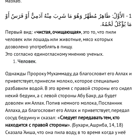
мазхаб.
1 - الأَوَّلُ: طَاهِرٌ مُطَهِّرٌ وَهُوَ مَا شَرِبَ مِنْهُ آدَمِيٌّ أَوْ فَرَسٌ أَوْ
مَا يُؤْكَلُ لَحْمُهُ.
Первый вид: «
чистая, очищающая»
, это то, что пили
человек или лошадь или животные, мясо которых
дозволено употреблять в пищу.
Это согласно единогласному мнению ученых.
Человек
.
Однажды Пророку Мухаммаду, да благословит его Аллах и
приветствует, принесли молоко, которое специально
разбавили водой. В это время с правой стороны его сидел
некий бедуин, а с левой стороны Абу Бакр, да будет
доволен им Аллах. Попив немного молока, Посланник
Аллаха, да благословит его Аллах и приветствует, передал
сосуд бедуину и сказал: «
Следует передавать тем, кто
находится с правой стороны
». (Бухари, Ашриба, 14, 18)
Сказала ‘Аиша, что она пила воду, в то время когда у неё