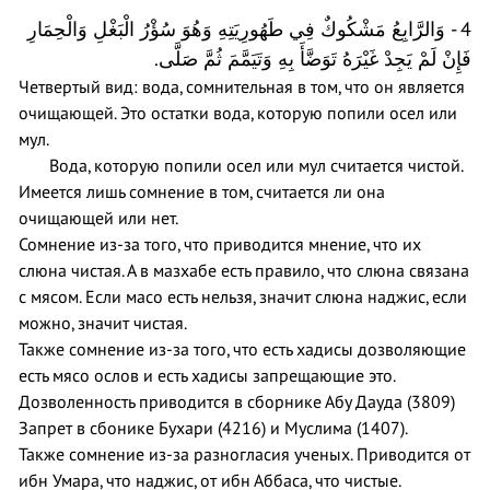
4 - وَالرَّابِعُ مَشْكُوكٌ فِي طَهُورِيَتِهِ وَهُوَ سُؤْرُ الْبَغْلِ وَالْحِمَارِ
فَإِنْ لَمْ يَجِدْ غَيْرَهُ تَوَضَّأَ بِهِ وَتَيَمَّمَ ثُمَّ صَلَّى.
Четвертый вид: вода, сомнительная в том, что он является
очищающей. Это остатки вода, которую попили осел или
мул.
Вода, которую попили осел или мул считается чистой.
Имеется лишь сомнение в том, считается ли она
очищающей или нет.
Сомнение из-за того, что приводится мнение, что их
слюна чистая. А в мазхабе есть правило, что слюна связана
с мясом. Если масо есть нельзя, значит слюна наджис, если
можно, значит чистая.
Также сомнение из-за того, что есть хадисы дозволяющие
есть мясо ослов и есть хадисы запрещающие это.
Дозволенность приводится в сборнике Абу Дауда (3809)
Запрет в сбонике Бухари (4216) и Муслима (1407).
Также сомнение из-за разногласия ученых. Приводится от
ибн Умара, что наджис, от ибн Аббаса, что чистые.