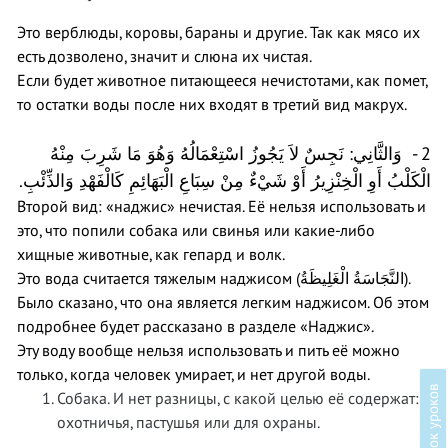
Это верблюды, коровы, бараны и другие. Так как мясо их
есть дозволено, значит и слюна их чистая.
Если будет животное питающееся нечистотами, как помет,
то остатки воды после них входят в третий вид макрух.
2 - وَالثَّانِي: نَجِسٌ لاَ يَجُوزُ اسْتِعْمَالُهُ وَهُوَ مَا شَرِبَ مِنْهُ
.
الْكَلْبُ أَوِ الْخِنْزِيرُ أَوْ شَيْءٌ مِنْ سِبَاعِ الْبَهَائِمِ كَالْفَهْدِ وَالذِّئْبِ
Второй вид: «наджис» нечистая. Её нельзя использовать и
это, что попили собака или свинья или какие-либо
хищные животные, как гепард и волк.
Это вода считается тяжелым наджисом (
النَّجَاسَةُ الْغَلِيظَةُ
).
Было сказано, что она является легким наджисом. Об этом
подробнее будет рассказано в разделе «Наджис».
Эту воду вообще нельзя использовать и пить её можно
только, когда человек умирает, и нет другой воды.
в
Собака. И нет разницы, с какой целью её содержат:
охотничья, пастушья или для охраны.