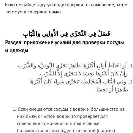
Если не найдет другую воду совершит ею омовение, затем
таяммум и совершит намаз.
فَصْلٌ فِي التَّحَرِّي فِي الأَوَانِي وَالثِّيَابِ
Раздел: приложение усилий для проверки посуды
и одежды
لَوِ اخْتَلَطَ أَوَانٍ أَكْثَرُهَا طَاهِرٌ تَحَرَّي لِلتَّوَضُّءِ وَالشُّرْبِ
.
وَإْنْ كَانَ أَكْثَرُهَا نَجِسًا لاَ يَتَحَرَّى إِلاَّ لِلشُّرْبِ
وَفِي الثِّيَابِ الْمُخْتَلِطَةِ يَتَحَرَّى سَوَاءٌ كَانَ أَكْثَرُهَا
طَاهِرًا أَوْ نَجِسًا.
Если смешаются сосуды с водой и большинство из
них были с чистой водой, то проверяет для
совершения омовения и питья, если же
большинство из них будут с нечистой (наджис)