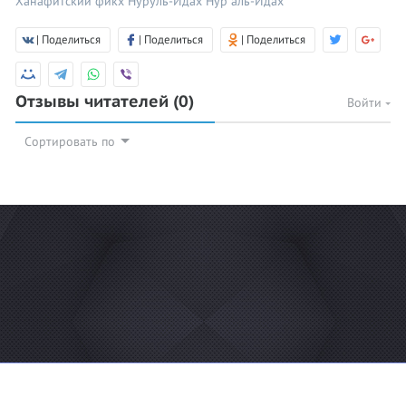
Ханафитский фикх
Нуруль-Идах
Нур аль-Идах
| Поделиться
| Поделиться
| Поделиться
Отзывы читателей
(0)
Войти
Сортировать по
© 2026 Azan.kz