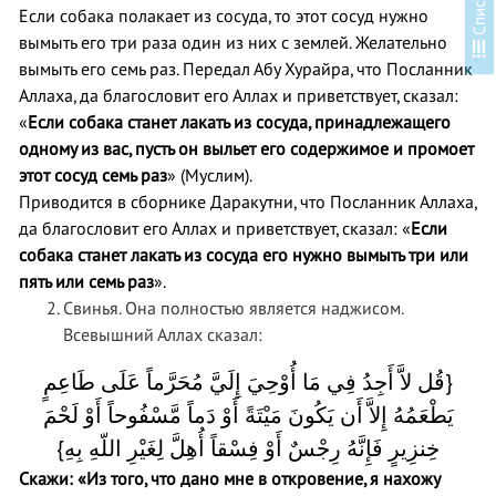
Если собака полакает из сосуда, то этот сосуд нужно
вымыть его три раза один из них с землей. Желательно
С
п
и
с
о
к
у
р
о
к
о
вымыть его семь раз. Передал Абу Хурайра, что Посланник
Аллаха, да благословит его Аллах и приветствует, сказал:
«
Если собака станет лакать из сосуда, принадлежащего
одному из вас, пусть он выльет его содержимое и промоет
этот сосуд семь раз
» (Муслим).
Приводится в сборнике Даракутни, что Посланник Аллаха,
да благословит его Аллах и приветствует, сказал: «
Если
собака станет лакать из сосуда его нужно вымыть три или
пять или семь раз
».
Свинья. Она полностью является наджисом.
Всевышний Аллах сказал:
قُل لاَّ أَجِدُ فِي مَا أُوْحِيَ إِلَيَّ مُحَرَّماً عَلَى طَاعِمٍ
}
يَطْعَمُهُ إِلاَّ أَن يَكُونَ مَيْتَةً أَوْ دَماً مَّسْفُوحاً أَوْ لَحْمَ
{
خِنزِيرٍ فَإِنَّهُ رِجْسٌ أَوْ فِسْقاً أُهِلَّ لِغَيْرِ اللّهِ بِهِ
Скажи: «Из того, что дано мне в откровение, я нахожу