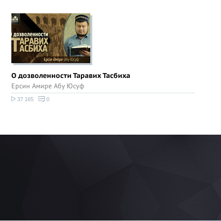
О дозволенности Таравих Тасбиха
Ерсин Амире Абу Юсуф
37 165
0