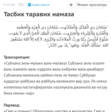
Режим просмотра
55 690
0
Аудио-версия
Тасбих таравих намаза
"سُبْحَانَ ذِي الْمُلـْكِ وَالْمَلَكـُوت، سُبْحَانَ ذِي الْعِزّةِ وَالْعَظَمَةِ
وَالْقُدْرَةِ وَالْكِبْريَاءِ وَالْجَبَرُوت، سُبْحَانَ الْمَلِكِ الْحَيِّ الَّذِي لاَ يَمُوت،
سُبُّوحٌ قُدُّوسٌ رَبُّنَا وَرَبُّ الْمَلآءِكـَةِ وَالرُّوح، لآ إلهَ إلاَّ اللهُ نَسْتَغْفِرُ
اللهَ نَسْأَلُكَ الْجَنَّة وَنَعُوذ ُ بِكَ مِن النّـَار"
Транскрипция:
«Субхана зиль-мульки валь-малакут. Субхана зиль-'иззати
валь-'азамати валь-кудрати валь-кибрияи валь-джабарут.
Субханаль маликиль хаййил-лязи ля йамут. Суббухун
куддусун раббуна ва раббуль маляикати вар-рух. Ля иляха
илляллаху настагъфируллах насалукаль джанната ва на'узу
бика минан-нар»
Перевод:
«Свят и пречист Обладатель царства и могущества. Свят и