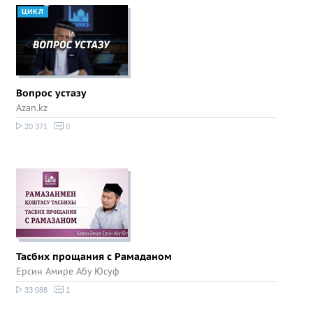
ЦИКЛ
Вопрос устазу
Azan.kz
20 371
0
Тасбих прощания с Рамаданом
Ерсин Амире Абу Юсуф
33 088
1