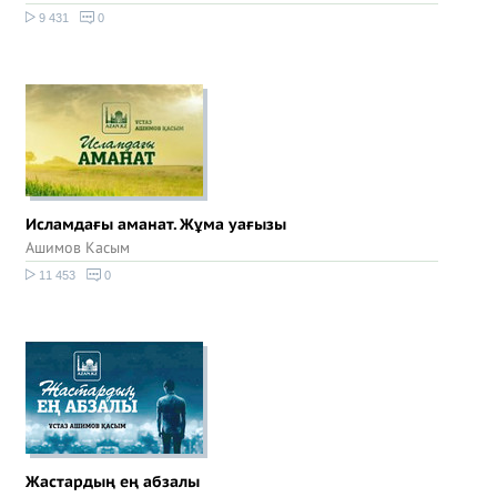
9 431
0
Исламдағы аманат. Жұма уағызы
Ашимов Касым
11 453
0
Жастардың ең абзалы