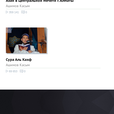
Азан в Центральной мечети г. Алматы
Ашимов Касым
359 141
0
Сура Аль Кахф
Ашимов Касым
69 653
0