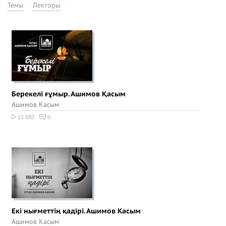
Темы
Лекторы
Берекелі ғұмыр. Ашимов Қасым
Ашимов Касым
11 692
0
Екі нығметтің қадірі. Ашимов Касым
Ашимов Касым