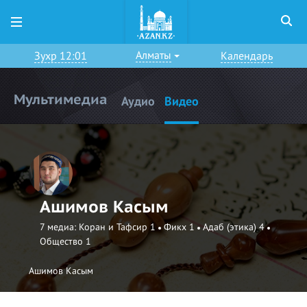
Алматы
Зухр 12:01
Календарь
Мультимедиа
Аудио
Видео
Ашимов Касым
7 медиа:
Коран и Тафсир 1
Фикх 1
Адаб (этика) 4
Общество 1
Ашимов Касым