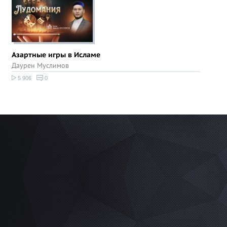
Азартные игры в Исламе
Даурен Муслимов
5 906
0