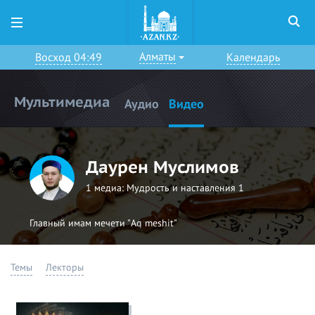
Алматы
Восход 04:49
Календарь
Мультимедиа
Аудио
Видео
Даурен Муслимов
1 медиа:
Мудрость и наставления 1
Главный имам мечети "Aq meshit"
Темы
Лекторы