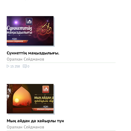
Сүннеттің маңыздылығы.
Оралхан Сейдманов
15 258
0
Мың айдан да хайырлы түн
Оралхан Сейдманов