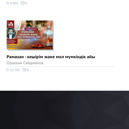
9 884
0
Рамазан - кешірім және мол мүмкіндік айы
Оралхан Сейдманов
13 709
0