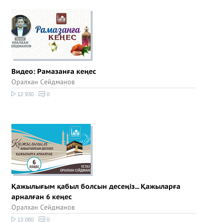
Видео: Рамазанға кеңес
Оралхан Сейдманов
12 930
0
Қажылығым қабыл болсын десеңіз... Қажыларға
арналған 6 кеңес
Оралхан Сейдманов
13 080
0