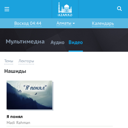
Алматы
Восход 04:44
Календарь
Мультимедиа
Аудио
Видео
Темы
Лекторы
Нашиды
Я понял
Madi Rahman