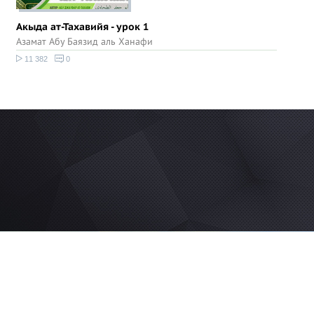
Акыда ат-Тахавийя - урок 1
Азамат Абу Баязид аль Ханафи
11 382
0
© 2026 Azan.kz
Сайт: +7 (727) 385 02 95
Call-Center: +7 (707) 233 30 30
Мечеть: +7 (707) 939 77 08
WhatsApp: +7 (707) 939 77 08