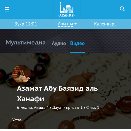
Алматы
Зухр 12:01
Календарь
Мультимедиа
Аудио
Видео
Азамат Абу Баязид аль
Ханафи
6 медиа:
Акыда 4
Дауат - призыв 1
Фикх 1
Устаз