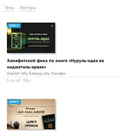
Темы
Лекторы
ЦИКЛ
Ханафитский фикх по книге «Нуруль-идах ва
наджатиль-арвах»
Азамат Абу Баязид аль Ханафи
15 187
0
ЦИКЛ