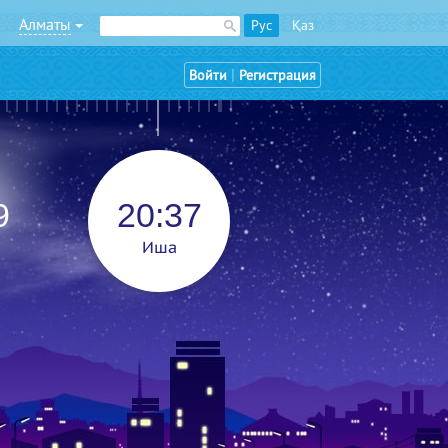
Алматы
Рус
Қаз
|
Войти
Регистрация
9
20:37
Иша