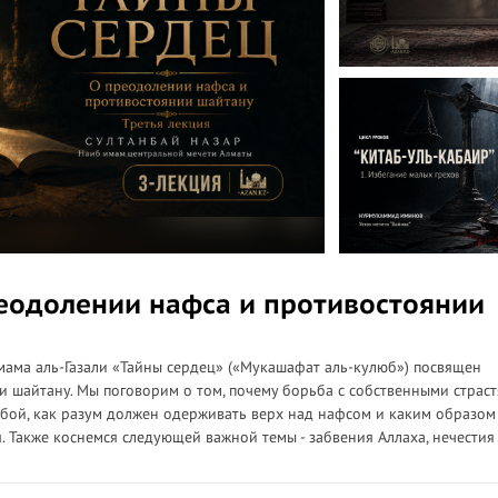
реодолении нафса и противостоянии
имама аль-Газали «Тайны сердец» («Мукашафат аль-кулюб») посвящен
и шайтану. Мы поговорим о том, почему борьба с собственными страс
ьбой, как разум должен одерживать верх над нафсом и каким образом
. Также коснемся следующей важной темы - забвения Аллаха, нечестия