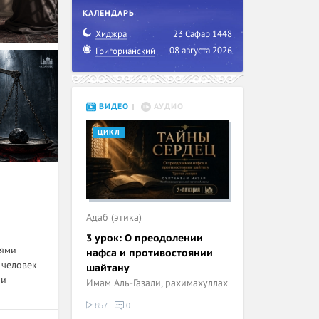
КАЛЕНДАРЬ
Хиджра
23 Сафар 1448
08 августа 2026
Григорианский
ВИДЕО
АУДИО
ЦИКЛ
Адаб (этика)
3 урок: О преодолении
тями
нафса и противостоянии
 человек
шайтану
 и
Имам Аль-Газали, рахимахуллах
857
0