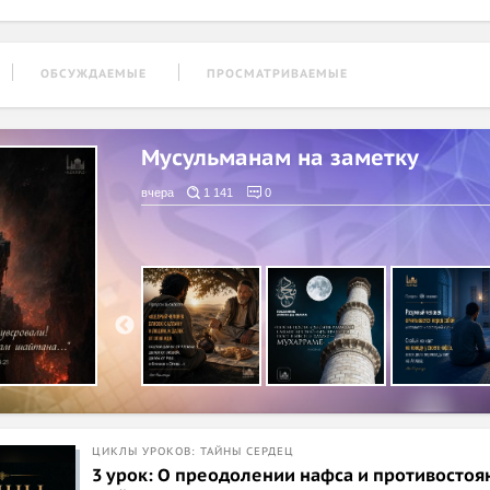
ОБСУЖДАЕМЫЕ
ПРОСМАТРИВАЕМЫЕ
Мусульманам на заметку
вчера
1 141
0
ЦИКЛЫ УРОКОВ: ТАЙНЫ СЕРДЕЦ
3 урок: О преодолении нафса и противостоя