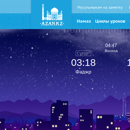
Мусульманам на заметку
Намаз
Циклы уроков
04:47
Восход
Сухур*
03:18
Фаджр