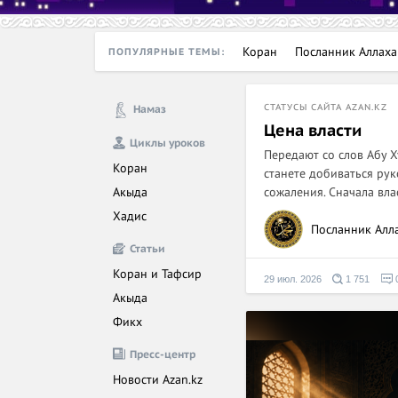
Коран
ПОПУЛЯРНЫЕ ТЕМЫ:
СТАТУСЫ САЙТА AZAN.KZ
Намаз
Цена власти
Циклы уроков
Передают со слов Абу Хурайры (
Коран
станете добиваться ру
Акыда
сожаления. Сначала вла
Хадис
Посланник Алл
Статьи
Коран и Тафсир
29 июл. 2026
1 751
Акыда
Фикх
Пресс-центр
Новости Azan.kz