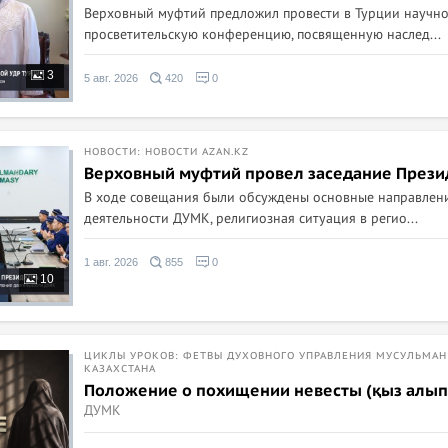
Верховный муфтий предложил провести в Турции научно
просветительскую конференцию, посвященную наслед...
3
5 авг. 2026
420
0
НОВОСТИ: НОВОСТИ AZAN.KZ
Верховный муфтий провел заседание През
В ходе совещания были обсуждены основные направлен
деятельности ДУМК, религиозная ситуация в регио...
1 авг. 2026
855
0
10
ЦИКЛЫ УРОКОВ: ФЕТВЫ ДУХОВНОГО УПРАВЛЕНИЯ МУСУЛЬМАН
КАЗАХСТАНА
Положение о похищении невесты (қыз алып
ДУМК