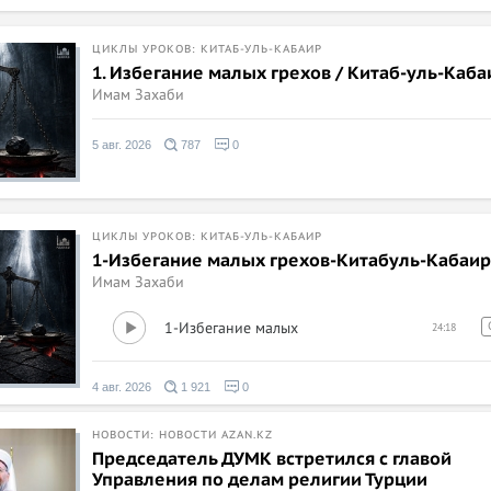
ЦИКЛЫ УРОКОВ: КИТАБ-УЛЬ-КАБАИР
1. Избегание малых грехов / Китаб-уль-Каба
Имам Захаби
5 авг. 2026
787
0
ЦИКЛЫ УРОКОВ: КИТАБ-УЛЬ-КАБАИР
1-Избегание малых грехов-Китабуль-Кабаир
Имам Захаби
1-Избегание малых
24:18
грехов-Китабуль-Кабаир
4 авг. 2026
1 921
0
НОВОСТИ: НОВОСТИ AZAN.KZ
Председатель ДУМК встретился с главой
Управления по делам религии Турции