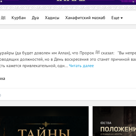
Посланник Аллаха ﷺ
Курбан
Дуа
Хадисы
Ханафитский мазхаб
Еще
да будет доволен им Аллах), что Пророк ﷺ сказал: "Вы непременно
ководящих должностей, но в День воскресения это станет причиной ва
сть кажется привлекательной, одн...
Читать далее
аха
0