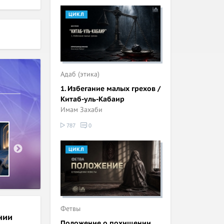
ЦИКЛ
Адаб (этика)
1. Избегание малых грехов /
Китаб-уль-Кабаир
Имам Захаби
787
0
ЦИКЛ
Фетвы
нии
Положение о похищении