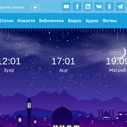
Время намаза
Статьи
Новости
Библиотека
Видео
Аудио
Фетвы
Ифтар*
12:01
17:01
19:0
Зухр
Аср
Магриб