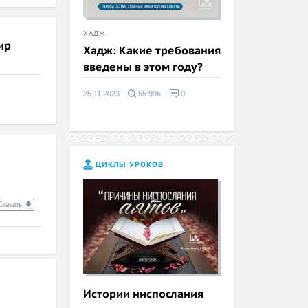
ХАДЖ
ир
Хадж: Какие требования
введены в этом году?
25.11.2023
65 996
0
ЦИКЛЫ УРОКОВ
Скачать
Истории ниспослания