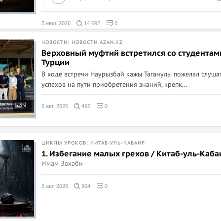
нафса и противостоянии
шайтану
5 июл. 2026
14 692
0
НОВОСТИ: НОВОСТИ AZAN.KZ
Верховный муфтий встретился со студентам
Турции
В ходе встречи Наурызбай кажы Таганулы пожелал слуша
успехов на пути приобретения знаний, крепк...
9
6 авг. 2026
492
0
ЦИКЛЫ УРОКОВ: КИТАБ-УЛЬ-КАБАИР
1. Избегание малых грехов / Китаб-уль-Каба
Имам Захаби
5 авг. 2026
904
0