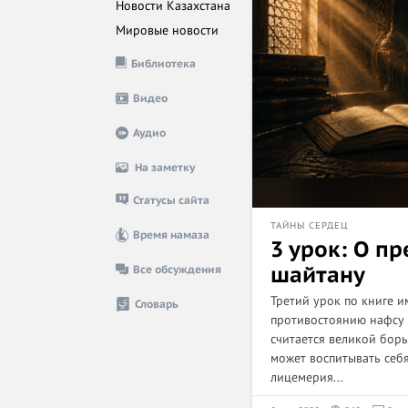
Новости Казахстана
Мировые новости
Библиотека
Видео
Аудио
На заметку
Статусы сайта
ТАЙНЫ СЕРДЕЦ
Время намаза
3 урок: О п
шайтану
Все обсуждения
Третий урок по книге 
Словарь
противостоянию нафсу 
считается великой бор
может воспитывать себя
лицемерия...