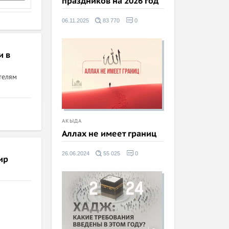
праздников на 2026 год
06.11.2025
83 770
0
и в
телям
АКЫДА
Аллах не имеет границ
26.06.2024
55 025
0
ир