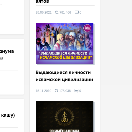
аятов
-
28.06.2021
781 466
0
идиума
ия
Выдающиеся личности
исламской цивилизации
15.11.2019
175 038
0
 қашу)