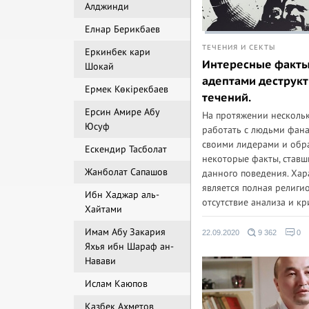
Алджинди
Елнар Берикбаев
ТЕЧЕНИЯ И СЕКТЫ
Еркинбек кари
Интересные факты 
Шокай
адептами деструк
Ермек Көкірекбаев
течений.
Ерсин Амире Абу
На протяжении нескольк
Юсуф
работать с людьми фан
своими лидерами и обр
Ескендир Тасболат
некоторые факты, став
Жанболат Сапашов
данного поведения. Хар
является полная религи
Ибн Хаджар аль-
отсутствие анализа и кр
Хайтами
Имам Абу Закария
22.09.2020
9 362
0
Яхья ибн Шараф ан-
Навави
Ислам Каюпов
Казбек Ахметов