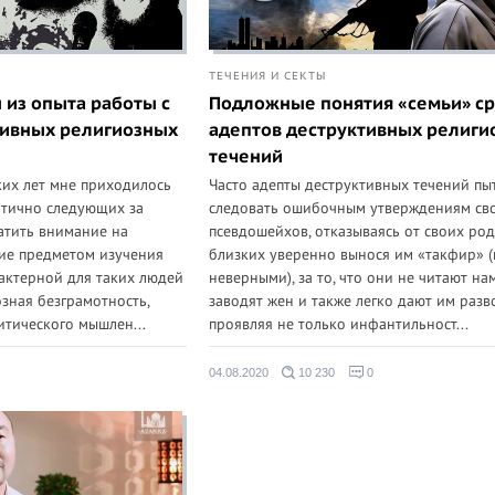
ТЕЧЕНИЯ И СЕКТЫ
из опыта работы с
Подложные понятия «семьи» с
тивных религиозных
адептов деструктивных религи
течений
их лет мне приходилось
Часто адепты деструктивных течений пы
атично следующих за
следовать ошибочным утверждениям св
атить внимание на
псевдошейхов, отказываясь от своих ро
шие предметом изучения
близких уверенно вынося им «такфир» 
актерной для таких людей
неверными), за то, что они не читают нам
озная безграмотность,
заводят жен и также легко дают им разв
итического мышлен...
проявляя не только инфантильност...
04.08.2020
10 230
0