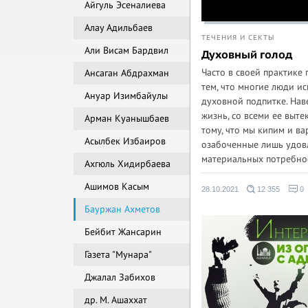
Айгуль Эсеналиева
Алау Адильбаев
ТЕЧЕНИЯ И СЕКТЫ
Али Висам Бардвил
Духовный голод
Часто в своей практике 
Ансаган Абдрахман
тем, что многие люди и
Ануар Изимбайулы
духовной подпитке. Нав
жизнь, со всеми ее выт
Арман Куанышбаев
тому, что мы кипим и ва
Асылбек Избаиров
озабоченные лишь удов
материальных потребнос
Ахгюль Хидирбаева
Ашимов Касым
28.10.2021
12 355
0
Бауржан Ахметов
Бейбит Жансарин
Газета "Мунара"
Джалал Забихов
др. M. Ашаххат