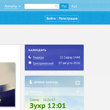
Алматы
Рус
Қаз
|
Войти
Регистрация
КАЛЕНДАРЬ
Хиджра
22 Сафар 1448
07 августа 2026
Григорианский
ВРЕМЯ НАМАЗА
Алматы
Сейчас
11:21:18
Зухр 12:01