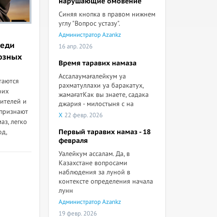
нарушающие омовение
Синяя кнопка в правом нижнем
углу "Вопрос устазу".
Администратор Azankz
реди
16 апр. 2026
озных
Время таравих намаза
Ассалаумағалейкум уа
таются
рахматуллахи уа баракатух,
оих
жамағатКак вы знаете, садака
дителей и
джария - милостыня с на
(признают
X
22 февр. 2026
аз, легко
од,
Первый таравих намаз - 18
февраля
Уалейкум ассалам. Да, в
Казахстане вопросами
наблюдения за луной в
контексте определения начала
лунн
Администратор Azankz
19 февр. 2026