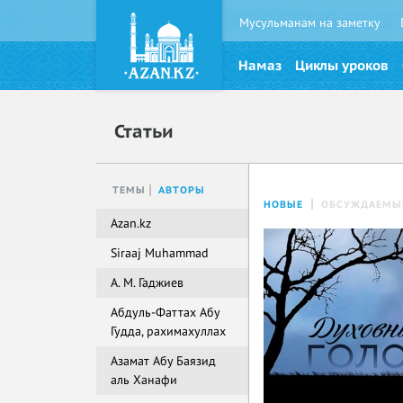
Мусульманам на заметку
Намаз
Циклы уроков
Статьи
ТЕМЫ
АВТОРЫ
НОВЫЕ
ОБСУЖДАЕМЫ
Azan.kz
Siraaj Muhammad
А. М. Гаджиев
Абдуль-Фаттах Абу
Гудда, рахимахуллах
Азамат Абу Баязид
аль Ханафи