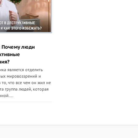
: Почему люди
уктивные
ния?
ка является отделить
ных мировоззрений и
 то, что все чем он жил не
та группа людей, которая
ной....