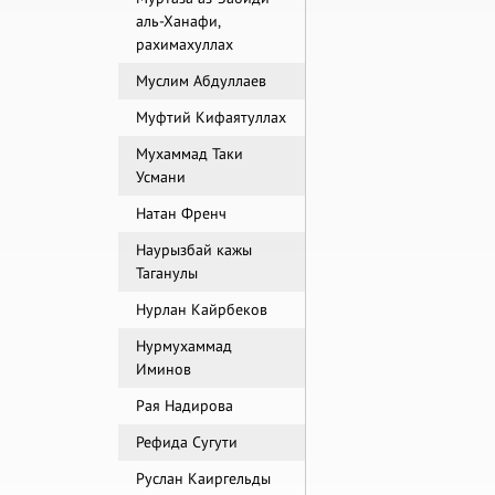
аль-Ханафи,
рахимахуллах
Муслим Абдуллаев
Муфтий Кифаятуллах
Мухаммад Таки
Усмани
Натан Френч
Наурызбай кажы
Таганулы
Нурлан Кайрбеков
Нурмухаммад
Иминов
Рая Надирова
Рефида Сугути
Руслан Каиргельды