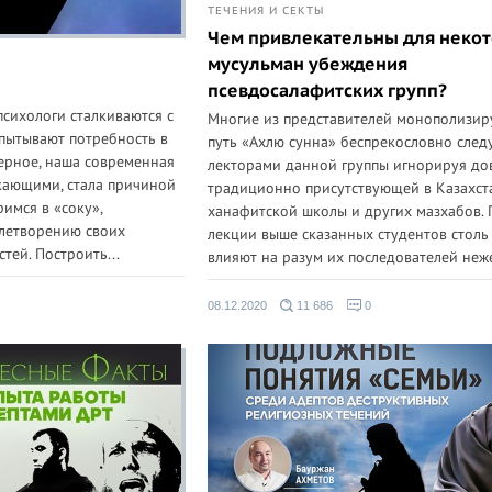
ТЕЧЕНИЯ И СЕКТЫ
Чем привлекательны для неко
мусульман убеждения
псевдосалафитских групп?
психологи сталкиваются с
Многие из представителей монополизи
спытывают потребность в
путь «Ахлю сунна» беспрекословно след
ерное, наша современная
лекторами данной группы игнорируя д
екающими, стала причиной
традиционно присутствующей в Казахст
римся в «соку»,
ханафитской школы и других мазхабов. 
летворению своих
лекции выше сказанных студентов столь
тей. Построить...
влияют на разум их последователей неже
08.12.2020
11 686
0