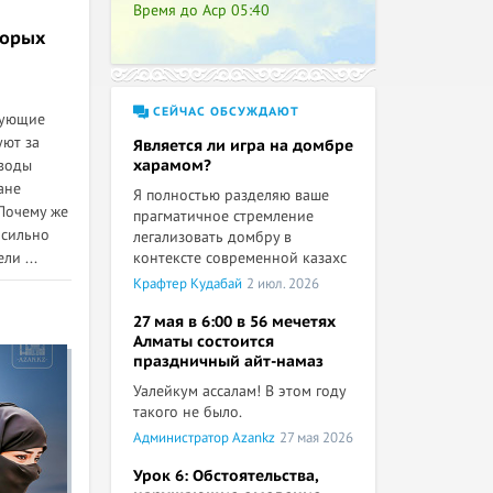
Время до Аср
05:40
торых
СЕЙЧАС ОБСУЖДАЮТ
рующие
уют за
Является ли игра на домбре
оводы
харамом?
ане
Я полностью разделяю ваше
Почему же
прагматичное стремление
 сильно
легализовать домбру в
ли ...
контексте современной казахс
Крафтер Кудабай
2 июл. 2026
27 мая в 6:00 в 56 мечетях
Алматы состоится
праздничный айт-намаз
Уалейкум ассалам! В этом году
такого не было.
Администратор Azankz
27 мая 2026
Урок 6: Обстоятельства,