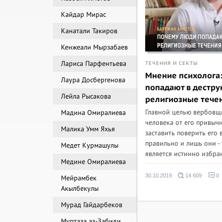
Кайдар Мирас
Канатали Такиров
Кенжеали Мырзабаев
Лариса Парфентьева
ТЕЧЕНИЯ И СЕКТЫ
Мнение психолога
Лаура Досбергенова
попадают в дестр
Лейла Рысакова
религиозные тече
Главной целью вербовщи
Мадина Омиралиева
человека от его привыч
Малика Умм Яхья
заставить поверить его в
правильно и лишь они - 
Медет Курмашулы
является истинно избран
Медине Омиралиева
30.10.2019
14 609
0
Мейрамбек
Акылбекулы
Мурад Гайдарбеков
Муртаза аз-Забиди