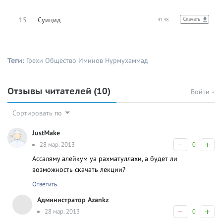
15
Суицид
Скачать
41:38
Теги:
Грехи
Общество
Иминов Нурмухаммад
Отзывы читателей
(10)
Войти
Сортировать по
JustMake
28 мар. 2013
0
Ассаляму алейкум уа рахматуллахи, а будет ли
возможность скачать лекции?
Ответить
Администратор Azankz
28 мар. 2013
0