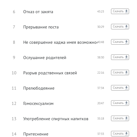
6
Отказ от закята
Скачать
43:23
7
Прерывание поста
Скачать
30:29
8
Не совершение хаджа имея возможность
Скачать
40:48
9
Ослушание родителей
Скачать
38:30
10
Разрыв родственных связей
Скачать
22:16
11
Прелюбодеяние
Скачать
37:34
12
Гомосексуализм
Скачать
20:47
13
Употребление спиртных напитков
Скачать
35:18
14
Притеснение
Скачать
37:33