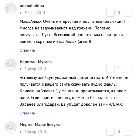
ummuhabiba
30 янв. 2014
0
МашаАллах. Очень интересная и поучительная лекция!
Иногда не задумываемся над грехами. Полезно
послушать! Пусть Всевышний простит нам наши грехи
явные и скрытые ин ша Аллах (амин!)
Ответить
Нариман Мусаев
3 февр. 2014
1
Ассаляму алейкум уважаемый администратор! У меня не
получается с вашего сайта скачивать аудио файлы.
Кликаю на "скачать", у меня они проигрывается, в новом
окне. Если знаете причину, не могли бы подсказать.
Заранее благодарен. Да убудет доволен вами АЛЛАХ!
Ответить
Мерген Маратбекулы
4 февр. 2014
0