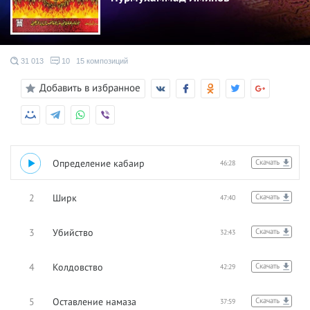
31 013
10
15 композиций
Добавить в избранное
1
Определение кабаир
Скачать
46:28
2
Ширк
Скачать
47:40
3
Убийство
Скачать
32:43
4
Колдовство
Скачать
42:29
5
Оставление намаза
Скачать
37:59