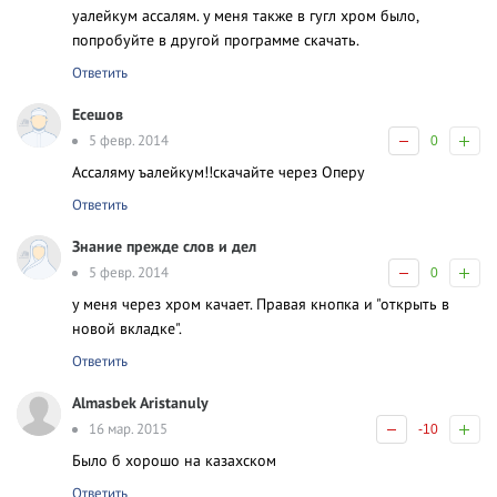
уалейкум ассалям. у меня также в гугл хром было,
попробуйте в другой программе скачать.
Ответить
Есешов
5 февр. 2014
0
Ассаляму ъалейкум!!скачайте через Оперу
Ответить
Знание прежде слов и дел
5 февр. 2014
0
у меня через хром качает. Правая кнопка и "открыть в
новой вкладке".
Ответить
Almasbek Aristanuly
16 мар. 2015
-10
Было б хорошо на казахском
Ответить