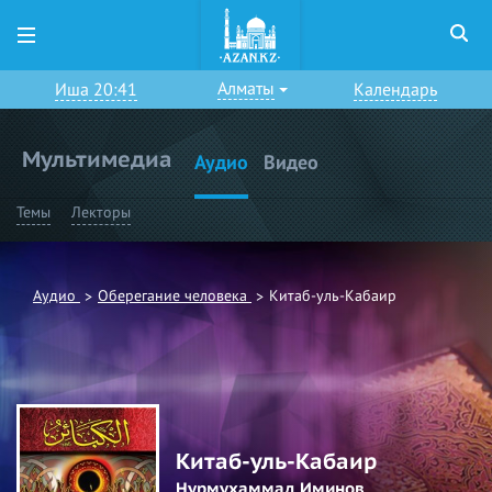
Алматы
Иша 20:41
Календарь
Мультимедиа
Аудио
Видео
Темы
Лекторы
Аудио
Оберегание человека
Китаб-уль-Кабаир
Китаб-уль-Кабаир
Нурмухаммад Иминов