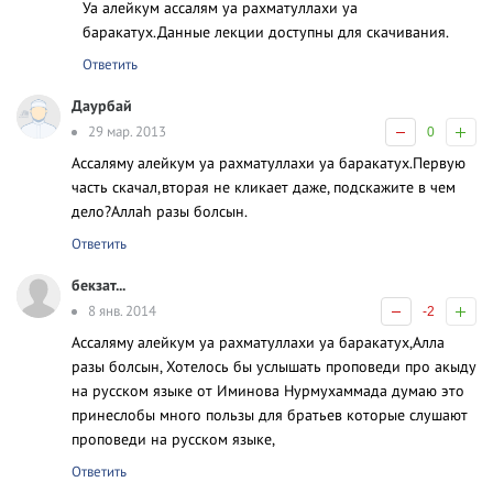
Уа алейкум ассалям уа рахматуллахи уа
баракатух.Данные лекции доступны для скачивания.
Ответить
Даурбай
29 мар. 2013
0
Ассаляму алейкум уа рахматуллахи уа баракатух.Первую
часть скачал,вторая не кликает даже, подскажите в чем
дело?Аллаh разы болсын.
Ответить
бекзат...
8 янв. 2014
-2
Ассаляму алейкум уа рахматуллахи уа баракатух,Алла
разы болсын, Хотелось бы услышать проповеди про акыду
на русском языке от Иминова Нурмухаммада думаю это
принеслобы много пользы для братьев которые слушают
проповеди на русском языке,
Ответить