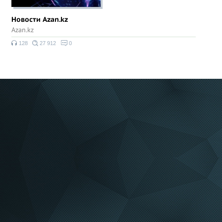
Новости Azan.kz
Azan.kz
128
27 912
0