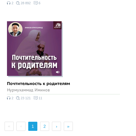
2
28 892
6
Почтительность к родителям
Нурмухаммад Иминов
2
23 121
11
«
‹
1
2
›
»