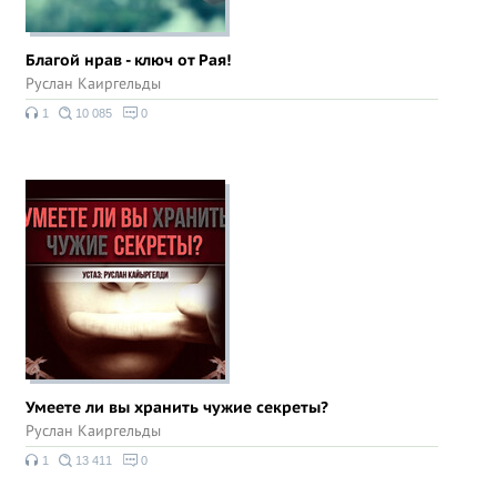
Благой нрав - ключ от Рая!
Руслан Каиргельды
1
10 085
0
Умеете ли вы хранить чужие секреты?
Руслан Каиргельды
1
13 411
0