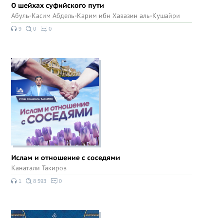
О шейхах суфийского пути
Абуль-Касим Абдель-Карим ибн Хавазин аль-Кушайри
9
0
0
Ислам и отношение с соседями
Канатали Такиров
1
8 593
0