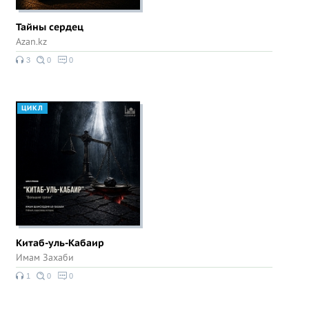
Тайны сердец
Azan.kz
3
0
0
ЦИКЛ
Китаб-уль-Кабаир
Имам Захаби
1
0
0