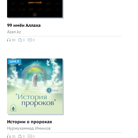
99 имён Аллаха
Azan.kz
99
0
0
ЦИКЛ
Истории о пророках
Нурмухаммад Иминов
35
0
0