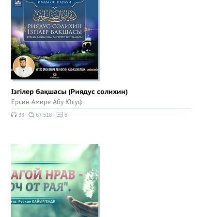
Ізгілер бақшасы (Риядус солихин)
Ерсин Амире Абу Юсуф
33
67 518
6