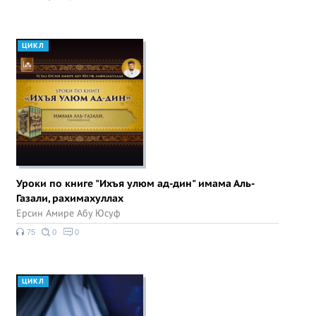
ЦИКЛ
Уроки по книге "Ихъя улюм ад-дин" имама Аль-
Газали, рахимахуллах
Ерсин Амире Абу Юсуф
75
0
0
ЦИКЛ