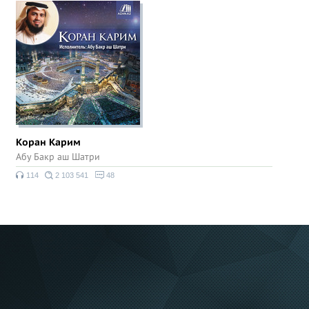
Коран Карим
Абу Бакр аш Шатри
114
2 103 541
48