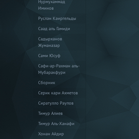
Нурмухаммад
Иминов
Руслан Каиргельды
Саад аль Гамиди
Садырханов
Жуманазар
Сами Юсуф
Сафи-ар-Рахман аль-
Мубаракфури
Сборник
Серик кари Ахметов
Сиратулло Раупов
Тимур Алиев
Тимур Аль-Ханафи
Хонан Айдир