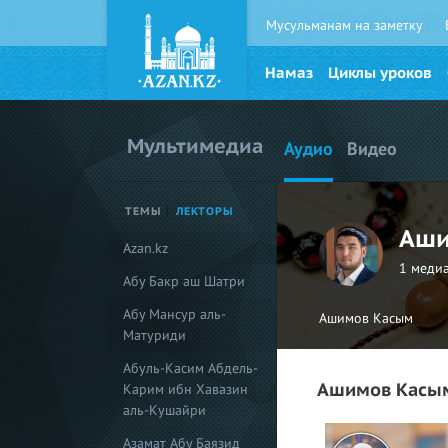
Мусульманам на заметку
Намаз
Циклы уроков
Мультимедиа
Аудио
Видео
ТЕМЫ
ЛЕКТОРЫ
Аши
Azan.kz
1 медиа
Абу Бакр аш Шатри
Абу Мансур аль-
Ашимов Касым
Матуриди
Абуль-Касим Абдель-
Ашимов Касы
Карим ибн Хавазин
аль-Кушайри
Азамат Абу Баязид