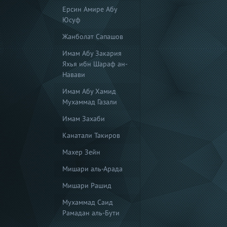
Ерсин Амире Абу
Юсуф
Жанболат Сапашов
Имам Абу Закария
Яхья ибн Шараф ан-
Навави
Имам Абу Хамид
Мухаммад Газали
Имам Захаби
Канатали Такиров
Махер Зейн
Мишари аль-Арада
Мишари Рашид
Мухаммад Саид
Рамадан аль-Бути