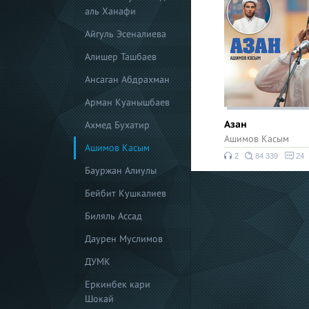
аль Ханафи
Айгуль Эсеналиева
Алишер Ташбаев
Ансаган Абдрахман
Арман Куанышбаев
Азан
Ахмед Бухатир
Ашимов Касым
Ашимов Касым
2
84 339
24
Бауржан Алиулы
Бейбит Кушкалиев
Биляль Ассад
Даурен Муслимов
ДУМК
Еркинбек кари
Шокай