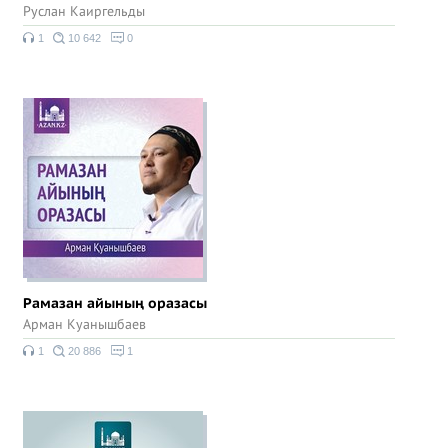
Руслан Каиргельды
1
10 642
0
Рамазан айының оразасы
Арман Куанышбаев
1
20 886
1