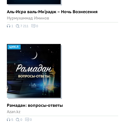
Аль-Исра валь-Ми‘радж – Ночь Вознесения
Нурмухаммад Иминов
1
7 211
0
ЦИКЛ
Рамадан: вопросы-ответы
Azan.kz
5
0
0