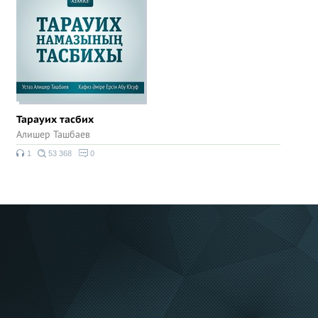
Тарауих тасбих
Алишер Ташбаев
1
53 368
0