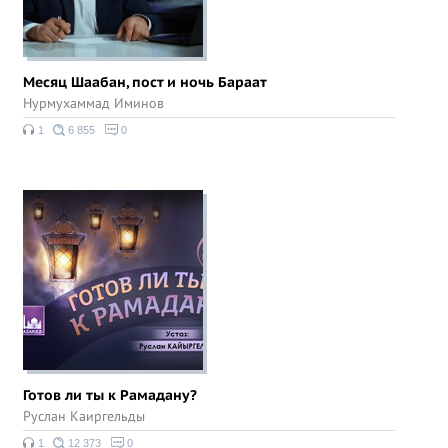
Месяц Шаабан, пост и ночь Бараат
Нурмухаммад Иминов
1
6 855
0
Готов ли ты к Рамадану?
Руслан Каиргельды
1
12 373
0