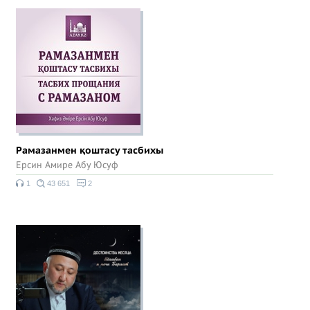
Рамазанмен қоштасу тасбихы
Ерсин Амире Абу Юсуф
1
43 651
2