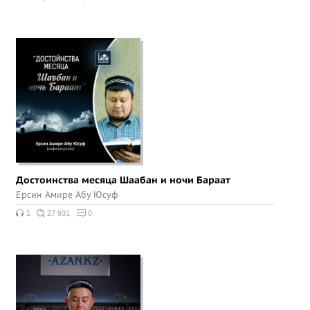
Достоинства месяца Шаабан и ночи Бараат
Ерсин Амире Абу Юсуф
1
27 931
0