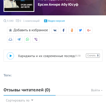
Ерсин Амире Абу Юсуф
5 040
0
1 композиций
Видео-версия
Добавить в избранное
1
Хариджиты и их современные последователи
Скачать
31:30
Теги:
Отзывы читателей
(0)
Войти
Сортировать по