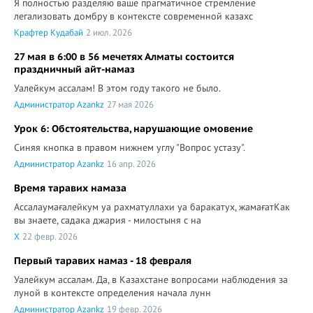
Я полностью разделяю ваше прагматичное стремление
легализовать домбру в контексте современной казахс
Крафтер Кудабай
2 июл. 2026
27 мая в 6:00 в 56 мечетях Алматы состоится
праздничный айт-намаз
Уалейкум ассалам! В этом году такого не было.
Администратор Azankz
27 мая 2026
Урок 6: Обстоятельства, нарушающие омовение
Синяя кнопка в правом нижнем углу "Вопрос устазу".
Администратор Azankz
16 апр. 2026
Время таравих намаза
Ассалаумағалейкум уа рахматуллахи уа баракатух, жамағатКак
вы знаете, садака джария - милостыня с на
X
22 февр. 2026
Первый таравих намаз - 18 февраля
Уалейкум ассалам. Да, в Казахстане вопросами наблюдения за
луной в контексте определения начала лунн
Администратор Azankz
19 февр. 2026