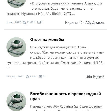
«Кто уснет в омовении и помянув Аллаха, для
того постель будет мечетью, пока он не
встанет». Мусаннаф Ибн Абу Шейба, 2/73 ...
Икрима ибн Абу Джахль
1 мар. 2022
11 401
1
Ответ на мольбы
Ибн Раджаб (да помилует его Аллах),
сказал: “Как мы можем ожидать ответа на наши
мольбы, в то время как мы припятствуем их
пути своими грехами”. «Джами’ аль-‘Улюм уаль-Хикам», [1/108].
...
Ибн Раджаб
28 февр. 2022
1 944
0
Богобоязненность и превосходный
нрав
Передано, что Абу Хурайра (да будет доволен