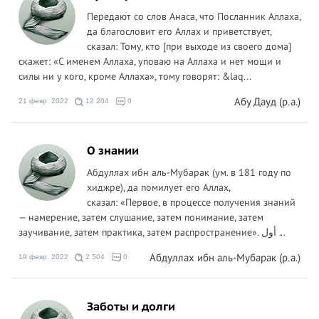
Передают со слов Анаса, что Посланник Аллаха,
да благословит его Аллах и приветствует,
сказал: Тому, кто [при выходе из своего дома]
скажет: «С именем Аллаха, уповаю на Аллаха и нет мощи и
силы ни у кого, кроме Аллаха», тому говорят: &laq...
Абу Дауд (р.а.)
21 февр. 2022
12 204
0
О знании
Абдуллах ибн аль-Мубарак (ум. в 181 году по
хиджре), да помилует его Аллах,
сказал: «Первое, в процессе получения знаний
— намерение, затем слушание, затем понимание, затем
заучивание, затем практика, затем распространение». أول ...
Абдуллах ибн аль-Мубарак (р.а.)
19 февр. 2022
2 504
0
Заботы и долги