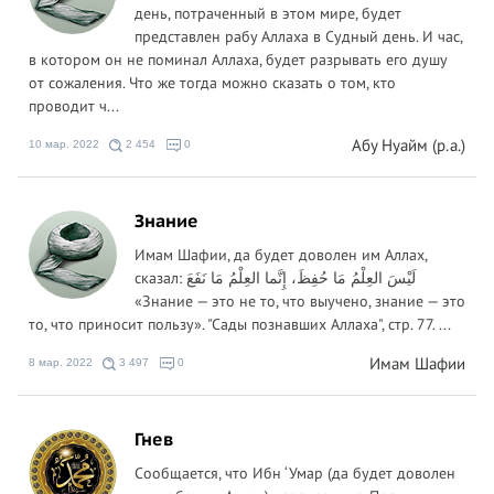
день, потраченный в этом мире, будет
представлен рабу Аллаха в Судный день. И час,
в котором он не поминал Аллаха, будет разрывать его душу
от сожаления. Что же тогда можно сказать о том, кто
проводит ч...
Абу Нуайм (р.а.)
10 мар. 2022
2 454
0
Знание
Имам Шафии, да будет доволен им Аллах,
сказал: لَيْسَ العِلْمُ مَا حُفِظَ، إِنَّما العِلْمُ مَا نَفَعَ
«Знание — это не то, что выучено, знание — это
то, что приносит пользу». "Сады познавших Аллаха", стр. 77. ...
Имам Шафии
8 мар. 2022
3 497
0
Гнев
Сообщается, что Ибн ‘Умар (да будет доволен