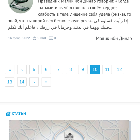
Праведник Малик ибн Динар говорил: «Когда
ты заметишь чёрствость в своём сердце,
слабость в теле, лишение себя удела (ризка), то
знай, что ты порой вёл бесполезную речь». إذا رأيت قساوة في
قلبك ووهنا في بدنك وحرمانا في رزقك ، فاعلم أنك تكلم...
Малик ибн Динар
16 февр. 2022
2 660
0
«
‹
5
6
7
8
9
10
11
12
13
14
›
»
СТАТЬИ