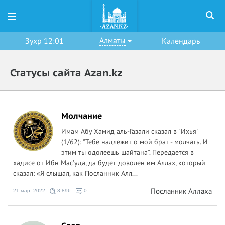
Алматы
Зухр 12:01
Календарь
Статусы сайта Azan.kz
Молчание
Имам Абу Хамид аль-Газали сказал в "Ихья"
(1/62): "Тебе надлежит о мой брат - молчать. И
этим ты одолеешь шайтана". Передается в
хадисе от Ибн Мас’уда, да будет доволен им Аллах, который
сказал: «Я слышал, как Посланник Алл...
Посланник Аллаха
21 мар. 2022
3 896
0