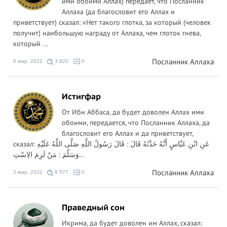
ими обоими Аллах) передает, что Посланник
Аллаха (да благословит его Аллах и
приветствует) сказал: «Нет такого глотка, за который (человек
получит) наибольшую награду от Аллаха, чем глоток гнева,
который ...
Посланник Аллаха
6 мар. 2022
3 820
0
Истигфар
От Ибн Аббаса, да будет доволен Аллах ими
обоими, передается, что Посланник Аллаха, да
благословит его Аллах и да приветствует,
сказал: عَنِ ابْنِ عَبَّاسٍ أَنَّهُ حَدَّثَهُ قَالَ : قَالَ رَسُولُ اللَّهِ صَلَّى اللَّهُ عَلَيْهِ
وَسَلَّمَ : مَنْ لَزِمَ الِاسْتِ...
Посланник Аллаха
2 мар. 2022
6 577
0
Праведный сон
Икрима, да будет доволен им Аллах, сказал: