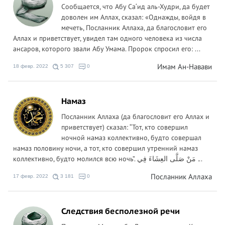
Сообщается, что Абу Са‘ид аль-Худри, да будет
доволен им Аллах, сказал: «Однажды, войдя в
мечеть, Посланник Аллаха, да благословит его
Аллах и приветствует, увидел там одного человека из числа
ансаров, которого звали Абу Умама. Пророк спросил его: ...
Имам Ан-Навави
18 февр. 2022
5 307
0
Намаз
Посланник Аллаха (да благословит его Аллах и
приветствует) сказал: “Тот, кто совершил
ночной намаз коллективно, будто совершал
намаз половину ночи, а тот, кто совершил утренний намаз
коллективно, будто молился всю ночь”. مَنْ صَلَّى العِشَاءَ فِي ...
Посланник Аллаха
17 февр. 2022
3 181
0
Следствия бесполезной речи