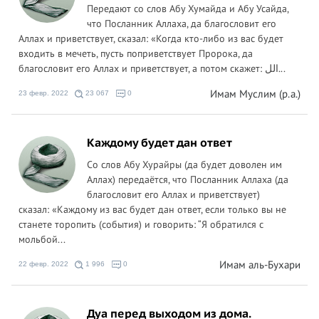
Передают со слов Абу Хумайда и Абу Усайда,
что Посланник Аллаха, да благословит его
Аллах и приветствует, сказал: «Когда кто-либо из вас будет
входить в мечеть, пусть поприветствует Пророка, да
благословит его Аллах и приветствует, а потом скажет: الل...
Имам Муслим (р.а.)
23 февр. 2022
23 067
0
Каждому будет дан ответ
Со слов Абу Хурайры (да будет доволен им
Аллах) передаётся, что Посланник Аллаха (да
благословит его Аллах и приветствует)
сказал: «Каждому из вас будет дан ответ, если только вы не
станете торопить (события) и говорить: “Я обратился с
мольбой...
Имам аль-Бухари
22 февр. 2022
1 996
0
Дуа перед выходом из дома.