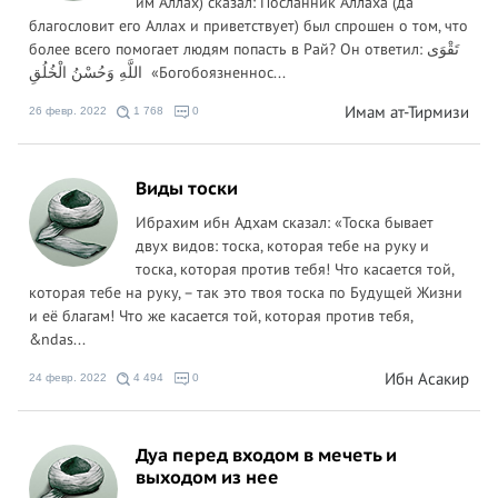
им Аллах) сказал: Посланник Аллаха (да
благословит его Аллах и приветствует) был спрошен о том, что
более всего помогает людям попасть в Рай? Он ответил: تَقْوَى
اللَّهِ وَحُسْنُ الْخُلُقِ «Богобоязненнос...
Имам ат-Тирмизи
26 февр. 2022
1 768
0
Виды тоски
Ибрахим ибн Адхам сказал: «Тоска бывает
двух видов: тоска, которая тебе на руку и
тоска, которая против тебя! Что касается той,
которая тебе на руку, – так это твоя тоска по Будущей Жизни
и её благам! Что же касается той, которая против тебя,
&ndas...
Ибн Асакир
24 февр. 2022
4 494
0
Дуа перед входом в мечеть и
выходом из нее