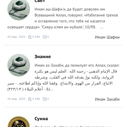
Свет
Имам аш-Шафи'и, да будет доволен им
Всевышний Аллах, говорил: «Избегание грехов
и оставление того, что тебя не касается
освещает сердце». "Сияру а'лям ан-нубаля", 10/98. ...
Имам Шафии
20 мар. 2022
3 284
0
Знание
Имам аз-Захаби, да помилует его Аллах, сказал:
‏قال الإمام الذهبي - رحمه الله : العلم ليس هو بكثرة
الرواية، ولكنه نورٌ يقذفه الله في القلب، وشرطه
الاتباع، الفرار من الهوى والابتداع . وفقنا الله وإياكم لطاعته . - سير
أعلام النبلاء ( ٣٢٣/١٣) - &l...
Имам Захаби
18 мар. 2022
3 496
0
Сунна