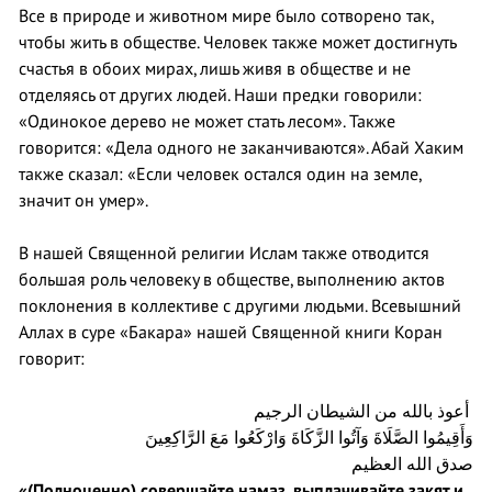
Все в природе и животном мире было сотворено так,
чтобы жить в обществе. Человек также может достигнуть
счастья в обоих мирах, лишь живя в обществе и не
отделяясь от других людей. Наши предки говорили:
«Одинокое дерево не может стать лесом». Также
говорится: «Дела одного не заканчиваются». Абай Хаким
также сказал: «Если человек остался один на земле,
значит он умер».
В нашей Священной религии Ислам также отводится
большая роль человеку в обществе, выполнению актов
поклонения в коллективе с другими людьми. Всевышний
Аллах в суре «Бакара» нашей Священной книги Коран
говорит:
أعوذ بالله من الشيطان الرجيم
وَأَقِيمُوا الصَّلَاةَ وَآتُوا الزَّكَاةَ وَارْكَعُوا مَعَ الرَّاكِعِينَ
صدق الله العظيم
«(Полноценно) совершайте намаз, выплачивайте закят и