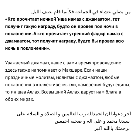
من يصلي عشاء في الجماعة فكأنما قام نصف الليل
«Кто прочитает ночной ‘иша намаз с джамаатом, тот
получит такую награду, будто он провел пол ночи в
поклонении. А кто прочитает утренний фаджр намаз с
джамаатом, тот получит награду, будто бы провел всю
ночь в поклонении».
Уважаемый джамаат, наше с вами времяпровождение
здесь также напоминает о Махшаре. Если наши
праздничные молитвы, молитвы с джамаатом, любые
поклонения в коллективе, мысли, намерения будут едины,
то ин шаа Аллах, Всевышний Аллах дарует нам блага в
обоих мирах.
آخر دعوانا ان الحمدلله رب العالمين و الصلاة و السلام على
سيدنا محمد و على اله و صحبه اجمعين
برحمتك ياالله اكبر