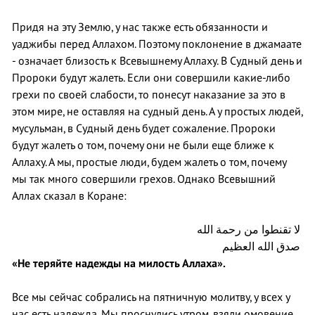
Придя на эту Землю, у нас также есть обязанности и
уаджибы перед Аллахом. Поэтому поклонение в джамаате
- означает близость к Всевышнему Аллаху. В Судный день и
Пророки будут жалеть. Если они совершили какие-либо
грехи по своей слабости, то понесут наказание за это в
этом мире, не оставляя на судный день. А у простых людей,
мусульман, в Судный день будет сожаление. Пророки
будут жалеть о том, почему они не были еще ближе к
Аллаху. А мы, простые люди, будем жалеть о том, почему
мы так много совершили грехов. Однако Всевышний
Аллах сказал в Коране:
لا تقنطوا من رحمة الله
صدق الله العظيم
«Не теряйте надежды на милость Аллаха».
Все мы сейчас собрались на пятничную молитву, у всех у
нас есть надежда. Мы проснулись утром, взяли омовение,