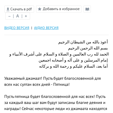
Добавить в избранное
Скачать в pdf
Режим
–
|
A
|
+
чтения
ВИДЕО ВЕРСИЯ
|
АУДИО ВЕРСИЯ
أعوذ بالله من الشيطان الرجيم
بسم الله الرحمن الرحيم
الحمد لله رب العالمين و الصلاة و السلام على أشرف الأنبياء و
إمام المرسلين و على آله و أصحابه اجمعين
أما بعد، السلام عليكم و رحمة الله و بركاته
Уважаемый джамаат! Пусть будет благословенной для
всех нас султан всех дней - Пятница!
Пусть пятница будет благословенной для нас всех! Пусть
за каждый ваш шаг вам будут записаны благие деяния и
награды! Сейчас некоторые люди из джамаата находятся