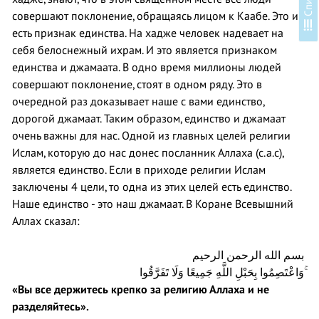
совершают поклонение, обращаясь лицом к Каабе. Это и
С
п
и
с
о
к
у
р
о
к
о
есть признак единства. На хадже человек надевает на
себя белоснежный ихрам. И это является признаком
единства и джамаата. В одно время миллионы людей
совершают поклонение, стоят в одном ряду. Это в
очередной раз доказывает наше с вами единство,
дорогой джамаат. Таким образом, единство и джамаат
очень важны для нас. Одной из главных целей религии
Ислам, которую до нас донес посланник Аллаха (с.а.с),
является единство. Если в приходе религии Ислам
заключены 4 цели, то одна из этих целей есть единство.
Наше единство - это наш джамаат. В Коране Всевышний
Аллах сказал:
بسم الله الرحمن الرحيم
وَاعْتَصِمُوا بِحَبْلِ اللَّهِ جَمِيعًا وَلَا تَفَرَّقُوا ۚ
«Вы все держитесь крепко за религию Аллаха и не
разделяйтесь».