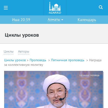
Алматы
Иша 20:39
Календарь
Циклы уроков
Циклы
Авторы
Циклы уроков
Проповедь
Пятничная проповедь
Награда
за коллективную молитву