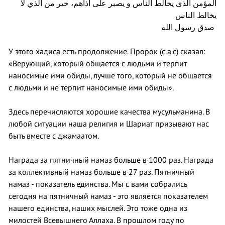
المؤمن الذي يخالط الناس و يصبر على أذاهم، خير من الذي لا
يخالط الناس
صدق رسول الله
У этого хадиса есть продолжение. Пророк (с.а.с) сказал:
«Верующий, который общается с людьми и терпит
наносимые ими обиды, лучше того, который не общается
с людьми и не терпит наносимые ими обиды».
Здесь перечисляются хорошие качества мусульманина. В
любой ситуации наша религия и Шариат призывают нас
быть вместе с джамаатом.
Награда за пятничный намаз больше в 1000 раз. Награда
за коллективный намаз больше в 27 раз. Пятничный
намаз - показатель единства. Мы с вами собрались
сегодня на пятничный намаз - это является показателем
нашего единства, наших мыслей. Это тоже одна из
милостей Всевышнего Аллаха. В прошлом году по