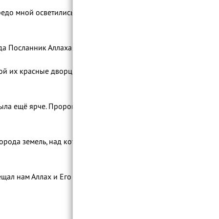
ии! Передо мной осветились дворцы Хиры
[5]
и
Затем он поднял кирку и нанёс второй удар. Камень снова вспыхнул светом. Тогда Посланник Аллаха ﷺ сказал:
ной их красные дворцы. Поистине, моя
. Пророк ﷺ вновь произнёс
города земель, над которыми однажды
ещал нам Аллах и Его Посланник! И Аллах,