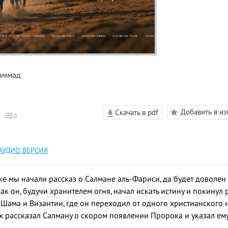
аммад
Добавить в и
Скачать в pdf
0
АУДИО ВЕРСИЯ
е мы начали рассказ о Салмане аль-Фариси, да будет доволен 
как он, будучи хранителем огня, начал искать истину и покину
 Шама и Византии, где он переходил от одного христианского 
х рассказал Салману о скором появлении Пророка и указал ему