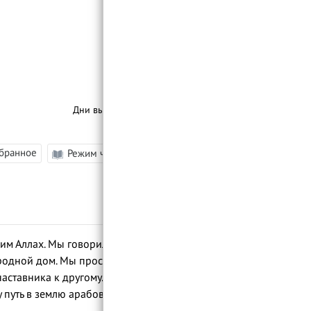
Дни выхода уроков:
Четверг
збранное
Режим чтения
–
|
A
|
+
им Аллах. Мы говорили о его юности в
л родной дом. Мы проследили его долгий
наставника к другому. Перед смертью
 путь в землю арабов.