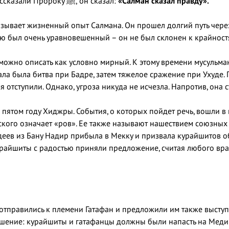
Когда об этом рассказали Пророку ﷺ, он сказал:
«Салман сказал правду».
азывает жизненный опыт Салмана. Он прошел долгий путь через
ию был очень уравновешенный – он не был склонен к крайност
ожно описать как условно мирный. К этому времени мусульма
ла была битва при Бадре, затем тяжелое сражение при Ухуде. 
я отступили. Однако, угроза никуда не исчезла. Напротив, она 
пятом году Хиджры. События, о которых пойдет речь, вошли в 
ского означает «ров». Ее также называют нашествием союзных
иудеев из Бану Надир прибыла в Мекку и призвала курайшитов 
урайшиты с радостью приняли предложение, считая любого врага П
равились к племени Гатафан и предложили им также выступить против Прор
ашение: курайшиты и гатафанцы должны были напасть на Медин