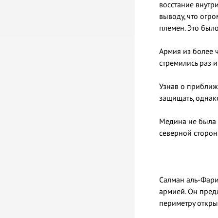
восстание внутр
выводу, что огр
племен. Это был
Армия из более 
Узнав о приближении врага, Посланник А
защищать, однак
Медина не была 
северной сторон
Салман аль-Фари
армией. Он пред
периметру откры