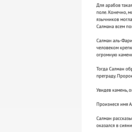
Для арабов така
поле. Конечно, 
язычников могла
Салмана всем по
Салман аль-Фарис
человеком крепк
огромную каменн
Тогда Салман обратился к Посланнику Алла
Увидев камень, 
Салман рассказы
оказался в сияни