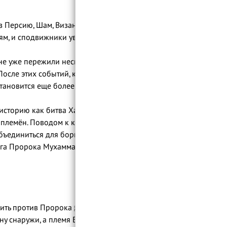
 Персию, Шам, Византию, рабство и его
ям, и сподвижники уважали его мнение.
не уже пережили несколько серьезных
После этих событий, казалось, мекканцы
становится еще более опасной.
историю как битва Хандак - что в
 племён. Поводом к конфликту послужило
объединиться для борьбы против
ророка Мухаммада ﷺ своим
ока ﷺ. В результате было
у снаружи, а племя Бану Курайза поднять