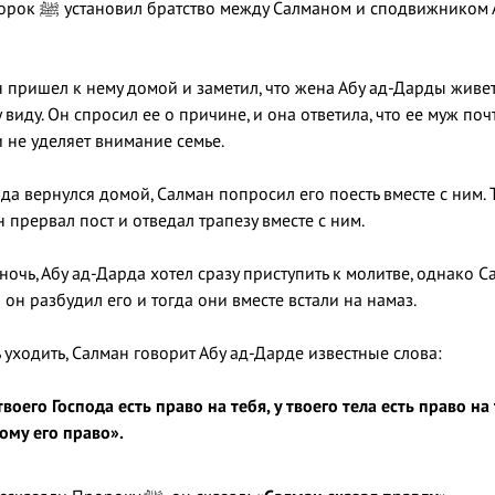
Известно, что Пророк ﷺ установил братство между Салманом и сподвиж
пришел к нему домой и заметил, что жена Абу ад-Дарды живет
виду. Он спросил ее о причине, и она ответила, что ее муж по
 не уделяет внимание семье.
да вернулся домой, Салман попросил его поесть вместе с ним. Т
н прервал пост и отведал трапезу вместе с ним.
ночь, Абу ад-Дарда хотел сразу приступить к молитве, однако С
он разбудил его и тогда они вместе встали на намаз.
 уходить, Салман говорит Абу ад-Дарде известные слова:
твоего Господа есть право на тебя, у твоего тела есть право на 
ому его право».