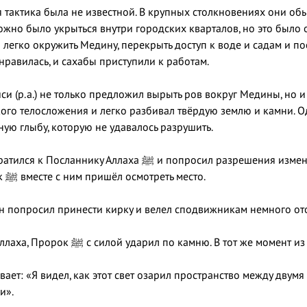
я тактика была не известной. В крупных столкновениях они о
можно было укрыться внутри городских кварталов, но это было
 легко окружить Медину, перекрыть доступ к воде и садам и п
нравилась, и сахабы приступили к работам.
и (р.а.) не только предложил вырыть ров вокруг Медины, но и
ого телосложения и легко разбивал твёрдую землю и камни. Од
ую глыбу, которую не удавалось разрушить.
ха ﷺ и попросил разрешения изменить направление рва, чтобы обойти эту
преграду. Пророк ﷺ вместе с ним пришёл осмотреть место.
он попросил принести кирку и велел сподвижникам немного ото
Произнеся имя Аллаха, Пророк ﷺ с силой ударил по камню. В тот
вает: «Я видел, как этот свет озарил пространство между дву
и».