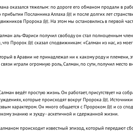
мана оказался тяжелым: по дороге его обманом продали в рабс
аха ﷺ и после долгих лет странствий нашёл то, что искал - истину, свободу и
место среди сподвижников Пророка ﷺ. На этом мы остановились 
 Салман аль-Фариси получил свободу он стал полноценным чле
мы рассказывали, что Пророк ﷺ сказал сподвижникам: «Салман из н
оторый в Аравии не принадлежал ни к какому роду и племени, 
связи играли огромную роль, Салман, по сути, получил место 
алман ведёт простую жизнь. Он работает, присутствует на собр
которые происходят вокруг Пророка ﷺ. Источники описывают его как человека со
тером. Он много общается с Пророком ﷺ и со сподвижниками, особенно с теми, кто
окому знанию и зухду - аскетичной и сдержанной жизни.
 Салманом происходит известный эпизод, который передают с