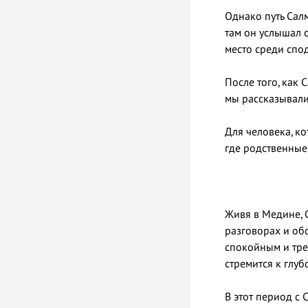
Однако путь Сал
там он услышал о прибытии Посланника Алл
После того, как
Для человека, к
где родственные 
Живя в Медине, С
разговорах и обсуждениях, 
спокойным и трезвым харак
стремится к глуб
В этот период с