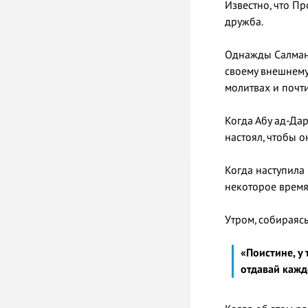
дружба.
Однажды Салман 
своему внешнему 
молитвах и почти
Когда Абу ад-Дар
настоял, чтобы о
Когда наступила 
некоторое время 
Утром, собираясь
«Поистине, у 
отдавай кажд