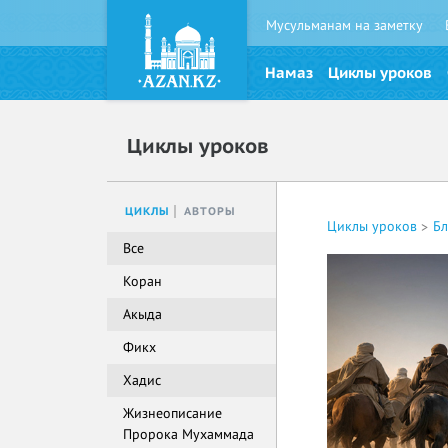
Мусульманам на заметку
Намаз
Циклы уроков
Циклы уроков
ЦИКЛЫ
АВТОРЫ
Циклы уроков
Б
Все
Коран
Акыда
Фикх
Хадис
Жизнеописание
Пророка Мухаммада