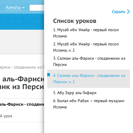
Алматы
Рус
Қаз
Скрыть
Список уроков
|
Войти
Регистрация
1. Мусаб ибн Умайр - первый посол
Ислама
2. Мусаб ибн Умайр - первый посол
Ислама, ч. 2
3. Салман аль-Фариси - сподвижник из
Персии
ариси - сподвижник из Персии, ч. 2
4. Салман аль-Фариси - сподвижник из
 аль-Фариси -
Персии, ч. 2
к из Персии, ч. 2
5. Абу Зарр аль-Гифари
6. Билал ибн Рабах — первый муэдзин
 аль-Фариси - сподвижник
Ислама
й урок