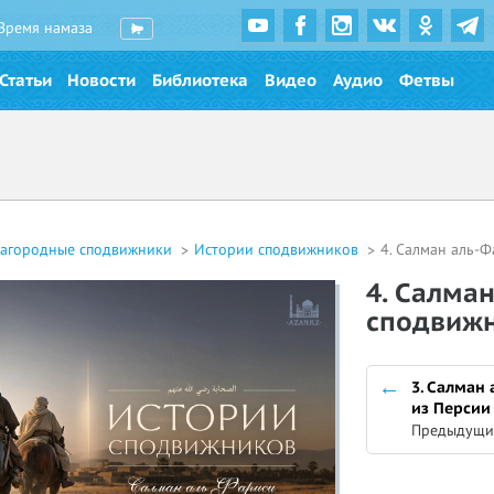
Время намаза
Статьи
Новости
Библиотека
Видео
Аудио
Фетвы
лагородные сподвижники
Истории сподвижников
4. Салман аль-Ф
4. Салман
сподвижни
3. Салман
из Персии
Предыдущи