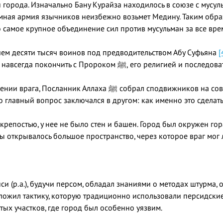
и города. Изначально Бану Курайза находилось в союзе с мусу
омная армия язычников неизбежно возьмет Медину. Таким обр
о самое крупное объединение сил против мусульман за все вр
чем десяти тысяч воинов под предводительством Абу Суфьяна
[
стремились раз и навсегда покончить с Пророком ﷺ, его религией и
ллаха ﷺ собрал сподвижников на совет. Было ясно, что Медину необходимо
о главный вопрос заключался в другом: как именно это сделат
крепостью, у нее не было стен и башен. Город был окружен гор
ы открывалось большое пространство, через которое враг мог л
си (р.а.), будучи персом, обладал знаниями о методах штурма
ложил тактику, которую традиционно использовали персидски
тых участков, где город был особенно уязвим.