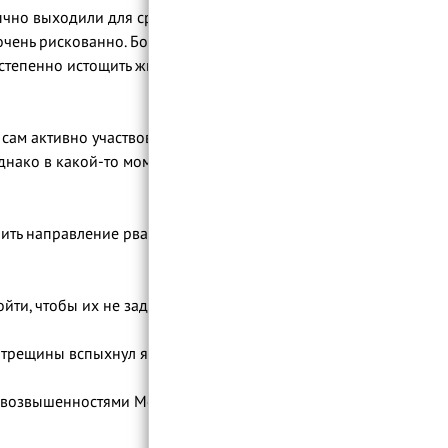
бычно выходили для сражения в открытое
 очень рискованно. Большая армия
остепенно истощить жителей. Поэтому идея
 сам активно участвовал в работе. Он был
нако в какой-то момент он наткнулся на
йти, чтобы их не задели осколки.
 же момент из трещины вспыхнул яркий свет.
мя возвышенностями Медины, весь город