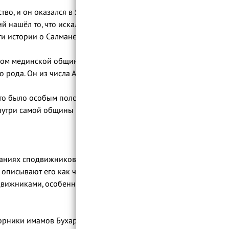
тво, и он оказался в Ясрибе. Но именно
в первой части истории о Салмане.
ном мединской общины. В первой части
ас, из моего рода. Он из числа Ахли байта».
это было особым положением. В обществе,
внутри самой общины мусульман.
аниях сподвижников, участвует в
борники имамов Бухари
[1]
и Тирмизи.