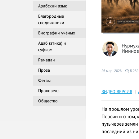
Арабский язык
Благородные
сподвижники
Биографии учёных
Адаб (этика) и
Нурмух
суфизм
Иминов
Рамадан
Проза
26 мар. 2026
5 232
Фетвы
Проповедь
ВИДЕО ВЕРСИЯ
|
Общество
На прошлом урок
Персии и о том, 
путь через земли
последний из ни