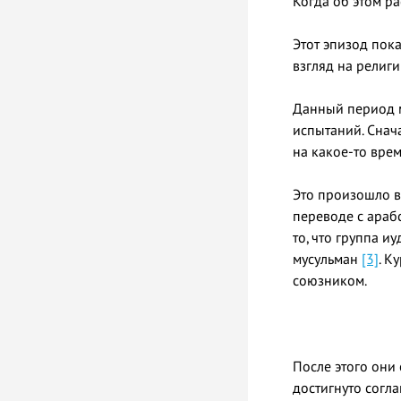
Этот эпизод пок
взгляд на религ
Данный период м
испытаний. Снача
на какое-то врем
Это произошло в 
переводе с араб
то, что группа 
мусульман
[3]
. К
союзником.
После этого они отп
достигнуто согл