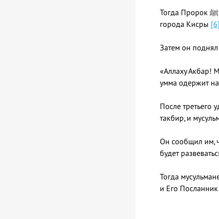
города Кисры
[6
«Аллаху Акбар! 
умма одержит на
После третьего уда
такбир, и мусуль
Он сообщил им, 
будет развеватьс
Тогда мусульмане
и Его Посланник 