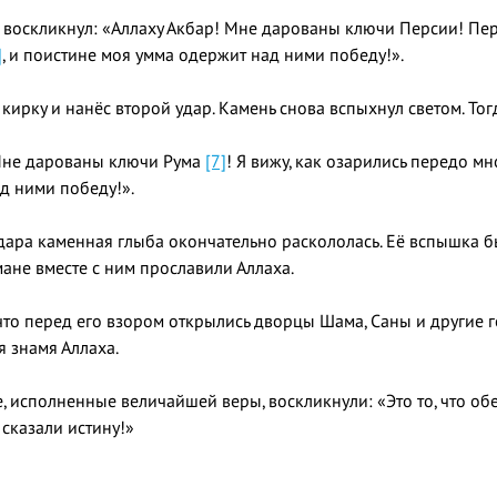
Тогда Пророк ﷺ воскликнул: «Аллаху Акбар! Мне дарованы ключи Перс
]
, и поистине моя умма одержит над ними победу!».
Мне дарованы ключи Рума
[7]
! Я вижу, как озарились передо м
д ними победу!».
ра каменная глыба окончательно раскололась. Её вспышка была ещё ярче
мане вместе с ним прославили Аллаха.
что перед его взором открылись дворцы Шама, Саны и другие 
я знамя Аллаха.
, исполненные величайшей веры, воскликнули: «Это то, что об
сказали истину!»