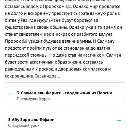
оставаясь рядом с Пророком ﷺ. Однако мир продлится
не долго и вскоре ему предстоит сыграть важную роль в
битве у Рва, где мусульмане будут бороться за
существование своей общины. Однако уже в то время он
станет свидетелем, как в искрах от разбитого валуна
Пророк ﷺ увидит будущее величие уммы. И Салману
предстоит пройти путь от ее становления до взятия
персидской столицы. Но даже став наместником, Салман
будет вести аскетичный образ жизни, оставаясь
равнодушным к роскоши дворцовых комплексов и
сокровищниц Сасанидов...
3. Салман аль-Фариси - сподвижник из Персии
Предыдущий урок
5. Абу Зарр аль-Гифари
Следующий урок