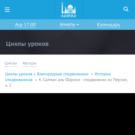
Алматы
Аср 17:00
Календарь
Циклы уроков
Циклы
Авторы
Циклы уроков
Благородные сподвижники
Истории
сподвижников
4. Салман аль-Фариси - сподвижник из Персии,
ч. 2