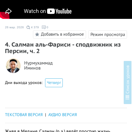
26 мар. 2026
4 379
0
Добавить в избранное
Режим просмотра
4. Салман аль-Фариси - сподвижник из
Персии, ч. 2
Нурмухаммад
Иминов
в
Дни выхода уроков:
Четверг
С
п
и
с
о
к
у
р
о
к
о
ТЕКСТОВАЯ ВЕРСИЯ
|
АУДИО ВЕРСИЯ
Живя в Медине, Салман (р.а.) ведёт простую жизнь,