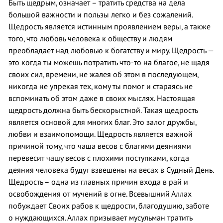
Быть щедрым, означает – тратить средства на дела
большой важности и пользы легко и без сожалений.
Щедрость является истинным проявлением веры, а также
того, что любовь человека к обществу и людям
преобладает над любовью к богатству и миру. Щедрость —
это когда ты можешь потратить что-то на благое, не щадя
своих сил, времени, не жалея об этом в последующем,
никогда не упрекая тех, кому ты помог и стараясь не
вспоминать об этом даже в своих мыслях. Настоящая
щедрость должна быть бескорыстной. Такая щедрость
является основой для многих благ. Это залог дружбы,
любви и взаимопомощи. Щедрость является важной
причиной тому, что чаша весов с благими деяниями
перевесит чашу весов с плохими поступками, когда
деяния человека будут взвешены на весах в Судный День.
Щедрость – одна из главных причин входа в рай и
освобождения от мучений в огне. Всевышний Аллах
побуждает Своих рабов к щедрости, благодушию, заботе
о нуждающихся. Аллах призывает мусульман тратить