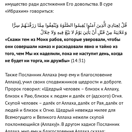
имущество ради достижения Его довольства. В суре
«Ибрахим» говориться:
قُلْ لِعِبَادِيَ الَّذِينَ آمَنُوا يُقِيمُوا الصَّلَوٰةَ وَيُنْفِقُوا مِمَّا رَزَقْنَـٰهُمْ سِرًّا
وَعَلانِيَةً مِنْ قَبْلِ أَنْ يَأْتِيَ يَوْمٌ لا بَيْعٌ فِيهِ وَلا خِلالٌ
«Скажи тем из Моих рабов, которые уверовали, чтобы
они совершали намаз и расходовали явно и тайно из
того, чем Мы их наделили, пока не наступит день, когда
не будет ни торга, ни дружбы»
(14:31)
Также Посланник Аллаха (мир ему и благословение
Аллаха), учил своих сподвижников щедрости и доброте.
Пророк говорил: «Щедрый человек – близок к Аллаху,
близок к Раю, близок к людям и далёк от (адского) Огня.
Скупой человек – далёк от Аллаха, далёк от Рая, далёк от
людей и близок к Огню. Щедрый невежда милее для
Всемогущего и Великого Аллаха нежели скупой
поклоняющийся (Аллаху)». В другом хадисе Посланник
Аллаха, мир ему и благословение Аллаха сказал: