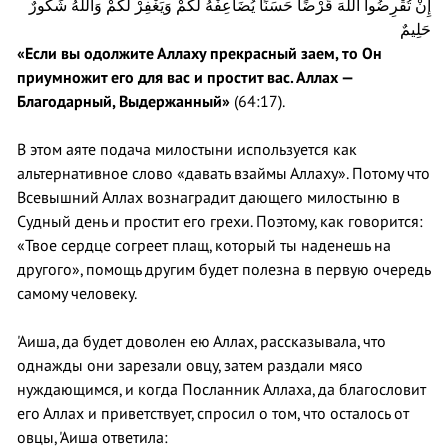
إِنْ تُقْرِضُوا اللهَ قَرْضًا حَسَنًا يُضَاعِفْهُ لَكُمْ وَيَغْفِرْ لَكُمْ وَاللهُ شَكُورٌ
حَلِيمٌ
«Если вы одолжите Аллаху прекрасный заем, то Он
приумножит его для вас и простит вас. Аллах —
Благодарный, Выдержанный»
(64:17).
В этом аяте подача милостыни используется как
альтернативное слово «давать взаймы Аллаху». Потому что
Всевышний Аллах вознаградит дающего милостыню в
Судный день и простит его грехи. Поэтому, как говорится:
«Твое сердце согреет плащ, который ты наденешь на
другого», помощь другим будет полезна в первую очередь
самому человеку.
'Аиша, да будет доволен ею Аллах, рассказывала, что
однажды они зарезали овцу, затем раздали мясо
нуждающимся, и когда Посланник Аллаха, да благословит
его Аллах и приветствует, спросил о том, что осталось от
овцы, 'Аиша ответила: