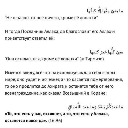
ما بقيَ منْها إلَّا كتفُها
“Не осталось от неё ничего, кроме её лопатки”
И тогда Посланник Аллаха, да благословит его Аллах и
приветствует ответил ей:
بقيَ كلُّها غيرَ كتفِها
"Она осталась вся, кроме её лопатки" (ат-Тирмизи).
Имеется ввиду, всё что ты используешь для себя в этом
мире, оно уйдёт и исчезнет, а что касается пожертвования,
то оно продлится до Ахирата и останется тебе от него
вознаграждение, как сказал Всевышний в Коране:
مَا عِندَكُمْ يَنفَدُ وَمَا عِندَ اللَّهِ بَاقٍ
«То, что есть у вас, иссякнет, а то, что есть у Аллаха,
останется навсегда».
(16:96)