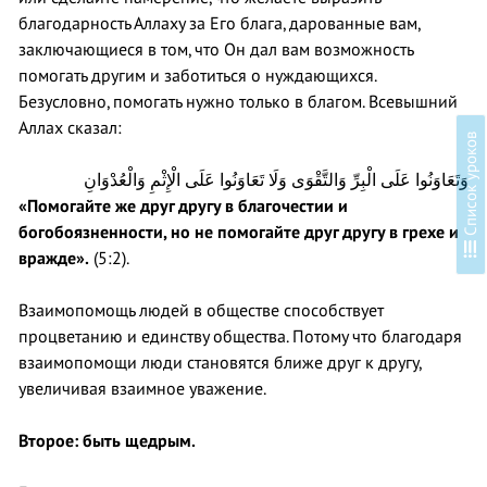
благодарность Аллаху за Его блага, дарованные вам,
заключающиеся в том, что Он дал вам возможность
помогать другим и заботиться о нуждающихся.
Безусловно, помогать нужно только в благом. Всевышний
Аллах сказал:
в
وَتَعَاوَنُوا عَلَى الْبِرِّ وَالتَّقْوَى وَلَا تَعَاوَنُوا عَلَى الْإِثْمِ وَالْعُدْوَانِ
«Помогайте же друг другу в благочестии и
богобоязненности, но не помогайте друг другу в грехе и
С
п
и
с
о
к
у
р
о
к
о
вражде».
(5:2).
Взаимопомощь людей в обществе способствует
процветанию и единству общества. Потому что благодаря
взаимопомощи люди становятся ближе друг к другу,
увеличивая взаимное уважение.
Второе: быть щедрым.