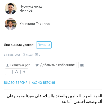
Нурмухаммад
Иминов
Канатали Такиров
Дни выхода уроков:
Пятница
14 февр. 2025
6 183
0
Добавить в избранное
Скачать в pdf
Режим
–
|
A
|
+
чтения
ВИДЕО ВЕРСИЯ
|
АУДИО ВЕРСИЯ
الحمد لله رب العالمين والصلاة والسلام على سيدنا محمد وعلى
آله وصحبه أجمعين، أما بعد