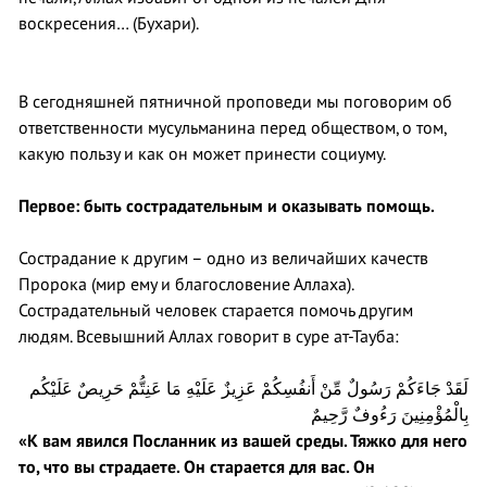
воскресения… (Бухари).
В сегодняшней пятничной проповеди мы поговорим об
ответственности мусульманина перед обществом, о том,
какую пользу и как он может принести социуму.
Первое: быть сострадательным и оказывать помощь.
Сострадание к другим – одно из величайших качеств
Пророка (мир ему и благословение Аллаха).
Сострадательный человек старается помочь другим
людям. Всевышний Аллах говорит в суре ат-Тауба:
لَقَدْ جَاءَكُمْ رَسُولٌ مِّنْ أَنفُسِكُمْ عَزِيزٌ عَلَيْهِ مَا عَنِتُّمْ حَرِيصٌ عَلَيْكُم
بِالْمُؤْمِنِينَ رَءُوفٌ رَّحِيمٌ
«К вам явился Посланник из вашей среды. Тяжко для него
то, что вы страдаете. Он старается для вас. Он