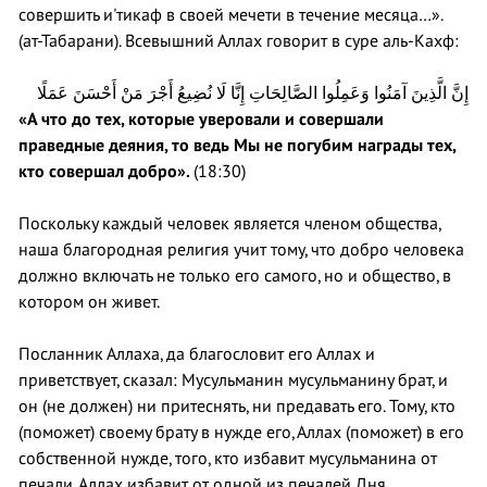
совершить и'тикаф в своей мечети в течение месяца…».
(ат-Табарани). Всевышний Аллах говорит в суре аль-Кахф:
إِنَّ الَّذِينَ آمَنُوا وَعَمِلُوا الصَّالِحَاتِ إِنَّا لَا نُضِيعُ أَجْرَ مَنْ أَحْسَنَ عَمَلًا
«А что до тех, которые уверовали и совершали
праведные деяния, то ведь Мы не погубим награды тех,
кто совершал добро».
(18:30)
Поскольку каждый человек является членом общества,
наша благородная религия учит тому, что добро человека
должно включать не только его самого, но и общество, в
котором он живет.
Посланник Аллаха, да благословит его Аллах и
приветствует, сказал: Мусульманин мусульманину брат, и
он (не должен) ни притеснять, ни предавать его. Тому, кто
(поможет) своему брату в нужде его, Аллах (поможет) в его
собственной нужде, того, кто избавит мусульманина от
печали, Аллах избавит от одной из печалей Дня