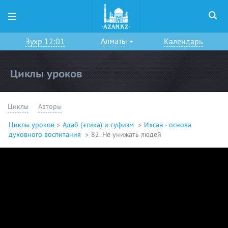
Алматы
Зухр 12:01
Календарь
Циклы уроков
Циклы
Авторы
Циклы уроков
Адаб (этика) и суфизм
Ихсан - основа
духовного воспитания
82. Не унижать людей