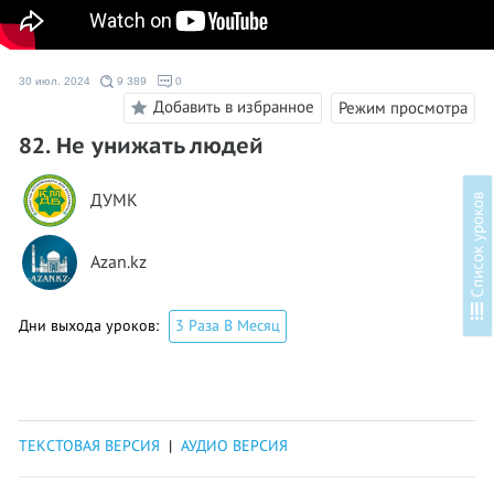
30 июл. 2024
9 389
0
Добавить в избранное
Режим просмотра
82. Не унижать людей
ДУМК
в
Azan.kz
С
п
и
с
о
к
у
р
о
к
о
Дни выхода уроков:
3 Раза В Месяц
ТЕКСТОВАЯ ВЕРСИЯ
|
АУДИО ВЕРСИЯ