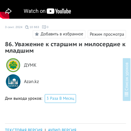
3 сент. 2024
10 663
0
Добавить в избранное
Режим просмотра
86. Уважение к старшим и милосердие к
младшим
ДУМК
в
Azan.kz
С
п
и
с
о
к
у
р
о
к
о
Дни выхода уроков:
3 Раза В Месяц
ТЕКСТОВАЯ ВЕРСИЯ
|
АУДИО ВЕРСИЯ