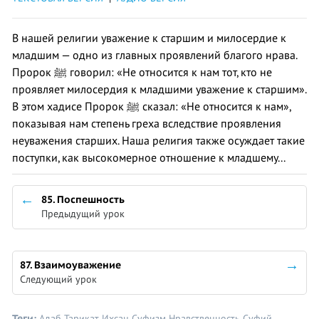
В нашей религии уважение к старшим и милосердие к
младшим — одно из главных проявлений благого нрава.
Пророк ﷺ говорил: «Не относится к нам тот, кто не
проявляет милосердия к младшими уважение к старшим».
В этом хадисе Пророк ﷺ сказал: «Не относится к нам»,
показывая нам степень греха вследствие проявления
неуважения старших. Наша религия также осуждает такие
поступки, как высокомерное отношение к младшему...
85. Поспешность
Предыдущий урок
87. Взаимоуважение
Следующий урок
Теги:
Адаб
Тарикат
Ихсан
Суфизм
Нравственность
Суфий