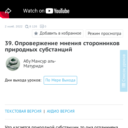
2 нояб. 2022
8 126
0
Добавить в избранное
Режим просмотра
39. Опровержение мнения сторонников
природных субстанций
в
Абу Мансур аль-
Матуриди
Дни выхода уроков:
По Мере Выхода
С
п
и
с
о
к
у
р
о
к
о
ТЕКСТОВАЯ ВЕРСИЯ
|
АУДИО ВЕРСИЯ
Что касается природной субстанции, то она ограничена