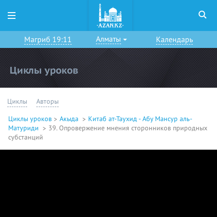
Алматы
Магриб 19:11
Календарь
Циклы уроков
Циклы
Авторы
Циклы уроков
Акыда
Китаб ат-Таухид - Абу Мансур аль-
Матуриди
39. Опровержение мнения сторонников природных
субстанций