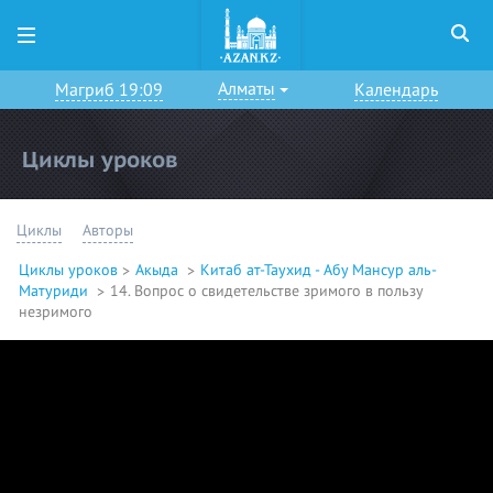
Алматы
Магриб 19:09
Календарь
Циклы уроков
Циклы
Авторы
Циклы уроков
Акыда
Китаб ат-Таухид - Абу Мансур аль-
Матуриди
14. Вопрос о свидетельстве зримого в пользу
незримого