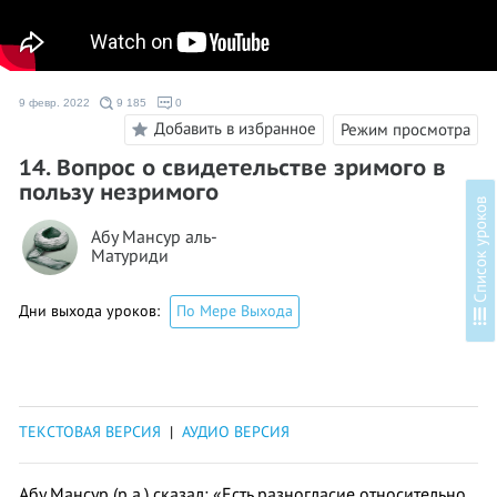
9 февр. 2022
9 185
0
Добавить в избранное
Режим просмотра
14. Вопрос о свидетельстве зримого в
пользу незримого
в
Абу Мансур аль-
Матуриди
Дни выхода уроков:
По Мере Выхода
С
п
и
с
о
к
у
р
о
к
о
ТЕКСТОВАЯ ВЕРСИЯ
|
АУДИО ВЕРСИЯ
Абу Мансур (р.а.) сказал: «Есть разногласие относительно