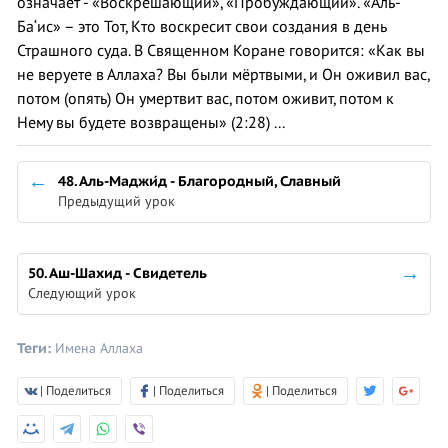
означает - «Воскрешающий», «Пробуждающий». «Аль-
Ба‘ис» – это Тот, Кто воскресит свои создания в день
Страшного суда. В Священном Коране говорится: «Как вы
не веруете в Аллаха? Вы были мёртвыми, и Он оживил вас,
потом (опять) Он умертвит вас, потом оживит, потом к
Нему вы будете возвращены» (2:28) ...
48. Аль-Маджи́д - Благородный, Славный
Предыдущий урок
50. Аш-Шахид - Свидетель
Следующий урок
Теги:
Имена Аллаха
| Поделиться
| Поделиться
| Поделиться