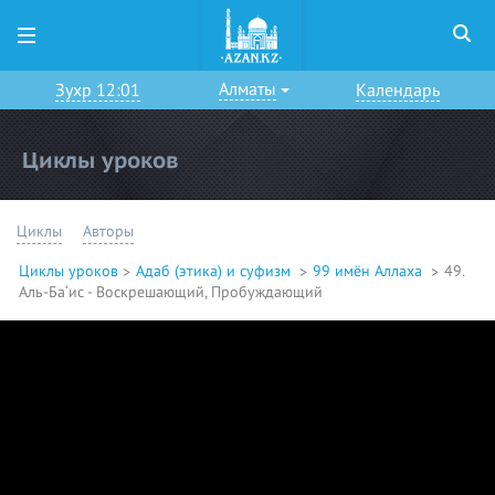
Алматы
Зухр 12:01
Календарь
Циклы уроков
Циклы
Авторы
Циклы уроков
Адаб (этика) и суфизм
99 имён Аллаха
49.
Аль-Ба‘ис - Воскрешающий, Пробуждающий