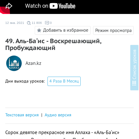
12 янв. 2021
11 806
0
Добавить в избранное
Режим просмотра
49. Аль-Ба‘ис - Воскрешающий,
Пробуждающий
в
Azan.kz
Дни выхода уроков:
4 Раза В Месяц
С
п
и
с
о
к
у
р
о
к
о
Текстовая версия
|
Аудио версия
Сорок девятое прекрасное имя Аллаха - «Аль-Ба‘ис»