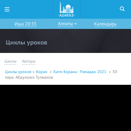
Алматы
Иша 20:35
Календарь
Циклы уроков
Циклы
Авторы
Циклы уроков
Коран
Хатм Корана - Рамадан 2021
30-
пара: Абдулазиз Тулжанов