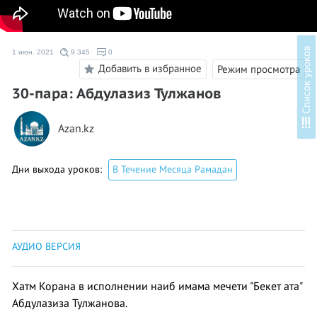
в
1 июн. 2021
9 345
0
Добавить в избранное
Режим просмотра
30-пара: Абдулазиз Тулжанов
С
п
и
с
о
к
у
р
о
к
о
Azan.kz
Дни выхода уроков:
В Течение Месяца Рамадан
АУДИО ВЕРСИЯ
Хатм Корана в исполнении наиб имама мечети "Бекет ата"
Абдулазиза Тулжанова.