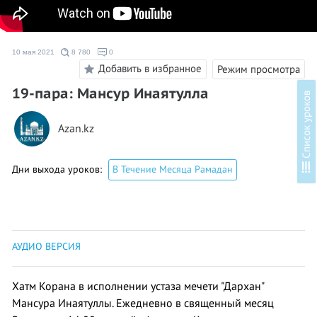
10 мая 2021
8 780
0
Добавить в избранное
Режим просмотра
19-пара: Мансур Инаятулла
в
Azan.kz
С
п
и
с
о
к
у
р
о
к
о
Дни выхода уроков:
В Течение Месяца Рамадан
АУДИО ВЕРСИЯ
Хатм Корана в исполнении устаза мечети "Дархан"
Мансура Инаятуллы. Ежедневно в священный месяц