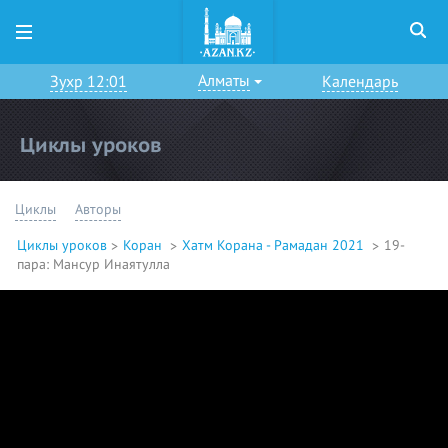
Алматы
Зухр 12:01
Календарь
Циклы уроков
Циклы
Авторы
Циклы уроков
Коран
Хатм Корана - Рамадан 2021
19-
пара: Мансур Инаятулла