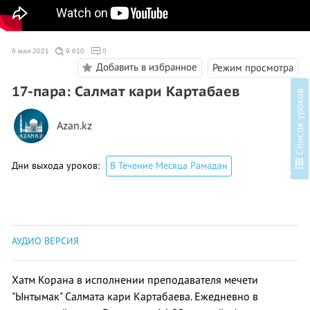
6 мая 2021
9 610
0
Добавить в избранное
Режим просмотра
17-пара: Салмат кари Картабаев
в
Azan.kz
С
п
и
с
о
к
у
р
о
к
о
Дни выхода уроков:
В Течение Месяца Рамадан
АУДИО ВЕРСИЯ
Хатм Корана в исполнении преподавателя мечети
"Ынтымак" Салмата кари Картабаева. Ежедневно в