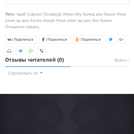
Теги:
Адаб
Суфизм (Тасаввуф)
Имам Абу Хамид аль-Газали
Ихъя
улюм ад-дин
Ерсин Амире
Ихъя улюм ад-дин
Аль-Газали
Очищение сердец
| Поделиться
| Поделиться
| Поделиться
Отзывы читателей
(0)
Войти
Сортировать по