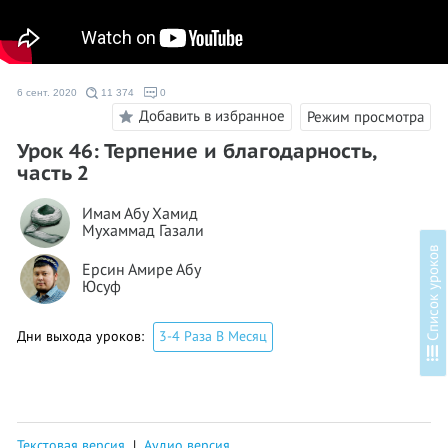
6 сент. 2020
11 374
0
Добавить в избранное
Режим просмотра
Урок 46: Терпение и благодарность,
часть 2
Имам Абу Хамид
Мухаммад Газали
в
Ерсин Амире Абу
Юсуф
Дни выхода уроков:
3-4 Раза В Месяц
С
п
и
с
о
к
у
р
о
к
о
Текстовая версия
|
Аудио версия