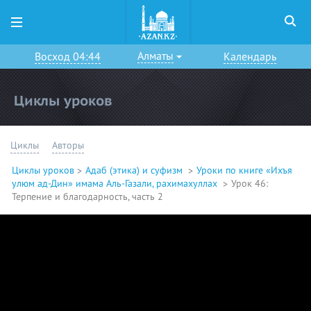
Алматы
Восход 04:44
Календарь
Циклы уроков
Циклы
Авторы
Циклы уроков
Адаб (этика) и суфизм
Уроки по книге «Ихъя
улюм ад-Дин» имама Аль-Газали, рахимахуллах
Урок 46:
Терпение и благодарность, часть 2