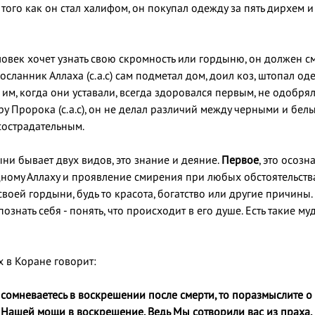
е того как он стал халифом, он покупал одежду за пять дирхем 
ловек хочет узнать свою скромность или гордыню, он должен см
 Посланник Аллаха (с.а.с) сам подметал дом, доил коз, штопал 
 им, когда они уставали, всегда здоровался первым, не одобрял
ру Пророка (с.а.с), он не делал различий между черными и бе
острадательным.
ни бывает двух видов, это знание и деяние.
Первое
, это осозн
ному Аллаху и проявление смирения при любых обстоятельств
воей гордыни, будь то красота, богатство или другие причины.
ознать себя - понять, что происходит в его душе. Есть такие м
 в Коране говорит:
 сомневаетесь в воскрешении после смерти, то поразмыслите о т
 Нашей мощи в воскрешение. Ведь Мы сотворили вас из праха, 