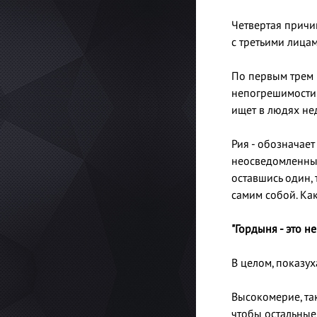
Четвертая причин
с третьими лицам
По первым трем 
непогрешимости 
ищет в людях нед
Рия - обозначае
неосведомленный
оставшись один, 
самим собой. Как
"Гордыня - это не
В целом, показух
Высокомерие, так
чтобы остальные 