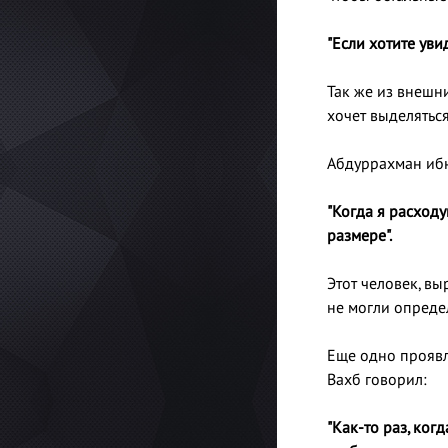
"Если хотите уви
Так же из внешн
хочет выделятьс
Абдуррахман ибн
"Когда я расходу
размере".
Этот человек, вы
не могли опреде
Еще одно проявл
Вахб говорил:
"Как-то раз, ког