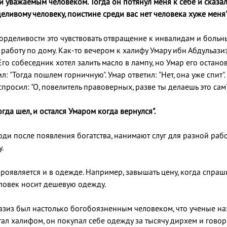
 уважаемым человеком. Тогда он потянул меня к себе и сказал:
ливому человеку, поистине среди вас нет человека хуже меня"
горделивости это чувствовать отвращение к инвалидам и боль
 работу по дому. Как-то вечером к халифу Умару ибн Абдульази
 Его собеседник хотел залить масло в лампу, но Умар его остано
тил: "Тогда пошлем горничную". Умар ответил: "Нет, она уже спит"
спросил: "О, повелитель правоверных, разве ты делаешь это сам?
гда шел, и остался Умаром когда вернулся".
ди после появления богатства, нанимают слуг для разной рабо
.
роявляется и в одежде. Например, завышать цену, когда спраш
еловек носит дешевую одежду.
азиз был настолько богобоязненным человеком, что ученые н
стал халифом, он покупал себе одежду за тысячу дирхем и гово