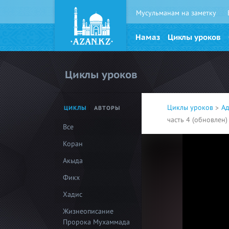
Мусульманам на заметку
Намаз
Циклы уроков
Циклы уроков
Циклы уроков
Ад
ЦИКЛЫ
АВТОРЫ
часть 4 (обновлен)
Все
Коран
Акыда
Фикх
Хадис
Жизнеописание
Пророка Мухаммада