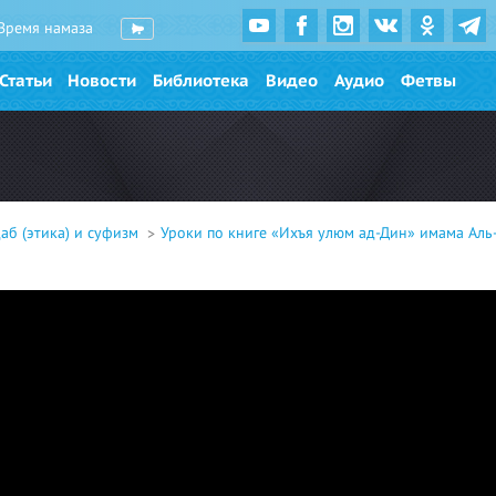
Время намаза
Статьи
Новости
Библиотека
Видео
Аудио
Фетвы
аб (этика) и суфизм
Уроки по книге «Ихъя улюм ад-Дин» имама Аль