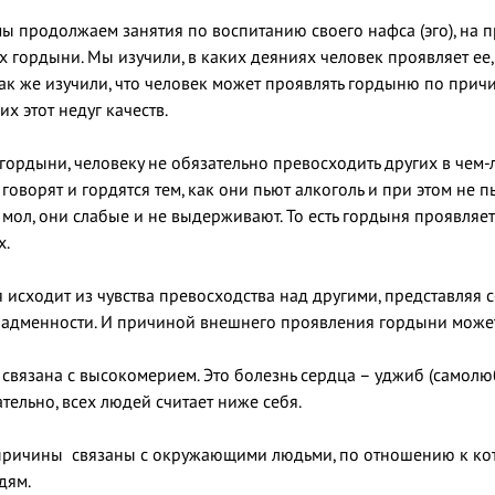
мы продолжаем занятия по воспитанию своего нафса (эго), на 
х гордыни. Мы изучили, в каких деяниях человек проявляет ее
Так же изучили, что человек может проявлять гордыню по прич
х этот недуг качеств.
гордыни, человеку не обязательно превосходить других в чем-
говорят и гордятся тем, как они пьют алкоголь и при этом не
 мол, они слабые и не выдерживают. То есть гордыня проявляет
х.
я исходит из чувства превосходства над другими, представляя 
адменности. И причиной внешнего проявления гордыни может б
 связана с высокомерием. Это болезнь сердца – уджиб (самолю
ательно, всех людей считает ниже себя.
 причины связаны с окружающими людьми, по отношению к кот
дям.