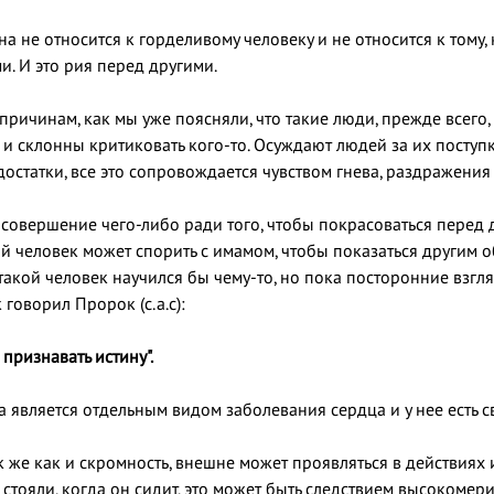
а не относится к горделивому человеку и не относится к тому,
и. И это рия перед другими.
причинам, как мы уже поясняли, что такие люди, прежде всего
и склонны критиковать кого-то. Осуждают людей за их поступк
остатки, все это сопровождается чувством гнева, раздражения
т совершение чего-либо ради того, чтобы покрасоваться перед
 человек может спорить с имамом, чтобы показаться другим
такой человек научился бы чему-то, но пока посторонние взгл
 говорил Пророк (с.а.с):
 признавать истину".
а является отдельным видом заболевания сердца и у нее есть 
 же как и скромность, внешне может проявляться в действиях 
стояли, когда он сидит, это может быть следствием высокомери