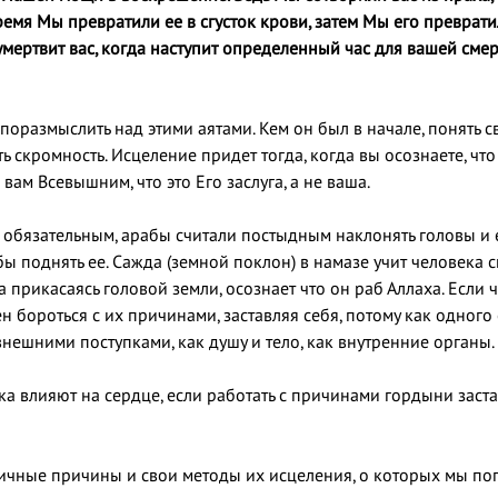
я Мы превратили ее в сгусток крови, затем Мы его превратили в ку
умертвит вас, когда наступит определенный час для вашей смер
поразмыслить над этими аятами. Кем он был в начале, понять 
ь скромность. Исцеление придет тогда, когда вы осознаете, что в
 вам Всевышним, что это Его заслуга, а не ваша.
 обязательным, арабы считали постыдным наклонять головы и е
бы поднять ее. Сажда (земной поклон) в намазе учит человека 
а прикасаясь головой земли, осознает что он раб Аллаха. Если 
н бороться с их причинами, заставляя себя, потому как одног
внешними поступками, как душу и тело, как внутренние органы.
ка влияют на сердце, если работать с причинами гордыни заст
личные причины и свои методы их исцеления, о которых мы по