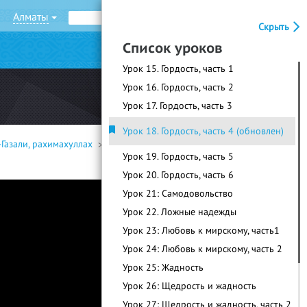
Алматы
Рус
Қаз
Скрыть
Список уроков
|
Войти
Регистрация
Урок 15. Гордость, часть 1
Урок 16. Гордость, часть 2
Урок 17. Гордость, часть 3
Урок 18. Гордость, часть 4 (обновлен)
-Газали, рахимахуллах
Урок 18. Гордость,
Урок 19. Гордость, часть 5
Урок 20. Гордость, часть 6
Урок 21: Самодовольство
Урок 22. Ложные надежды
Урок 23: Любовь к мирскому, часть1
Урок 24: Любовь к мирскому, часть 2
Урок 25: Жадность
Урок 26: Щедрость и жадность
Урок 27: Щедрость и жадность, часть 2