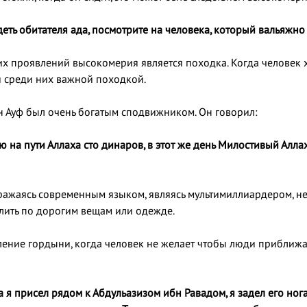
деть обитателя ада, посмотрите на человека, который вальяжно с
их проявлений высокомерия является походка. Когда человек 
я среди них важной походкой.
 Ауф был очень богатым сподвижником. Он говорил:
ю на пути Аллаха сто динаров, в этот же день Милостивый Алл
ражаясь современным языком, являясь мультимиллиардером, не 
лить по дорогим вещам или одежде.
ение гордыни, когда человек не желает чтобы люди приближал
да я присел рядом к Абдульазизом ибн Равадом, я задел его нога