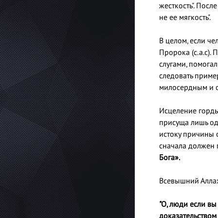
жесткость". Посл
не ее мягкость".
В целом, если че
Пророка (с.а.с).
слугами, помогал
следовать приме
милосердным и с
Исцеление горды
присуща лишь од
истоку причины с
сначала должен п
Бога».
Всевышний Аллах
"О, люди если вы
доказательством