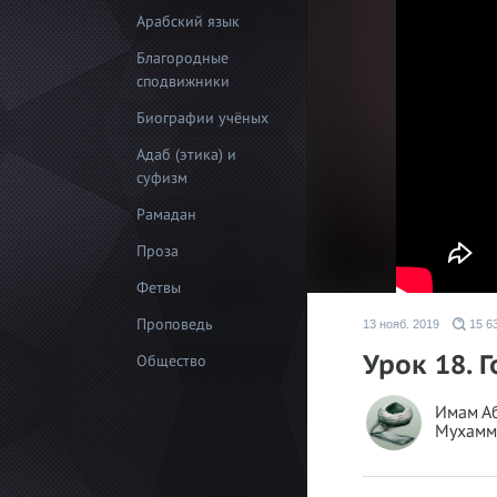
Арабский язык
Благородные
сподвижники
Биографии учёных
Адаб (этика) и
суфизм
Рамадан
Проза
Фетвы
Проповедь
13 нояб. 2019
15 6
Урок 18. 
Общество
Имам А
Мухамм