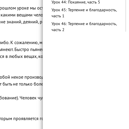
Урок 44: Покаяние, часть 5
прошлом уроке мы остановились на
Урок 45: Терпение и благодарность,
, какими вещами человек показывает свое
часть 1
ине знаний, деяний, родословной, красоты
Урок 46: Терпение и благодарность,
часть 2
Урок 47: Терпение и благодарность,
либо. К сожалению, мы видим, как
часть 3
 пьянеют. Быстро пьянеющих людей они
Урок 48: Терпение и благодарность,
ся в любых вещах, когда человек ставит
часть 4
Урок 49: Терпение и благодарность,
часть 5
собой некое производное от тщеславия,
Урок 50: Терпение и благодарность,
ыть не только болезни сердца...
часть 6
Урок 51: Надежда и страх, часть 1
бование). Человек чувствует себя выше
Урок 52: Надежда и страх, часть 2
Урок 53: Надежда и страх, часть 3
Урок 54: Надежда и страх, часть 4
орым проявляется гордыня и это зависть
Урок 55: Бедность и зухд, часть 1