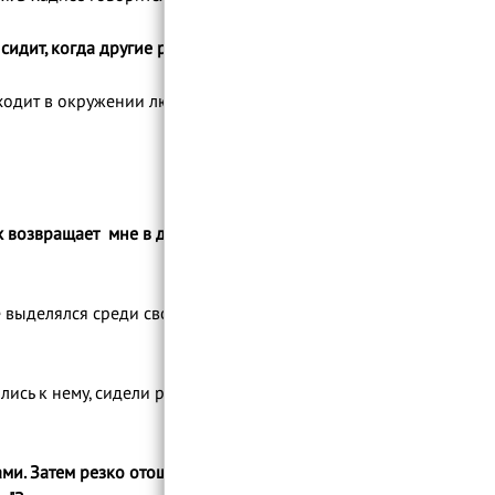
Урок 68. Намерение, искренность и
честность. Часть 6
идит, когда другие рядом стоят".
Урок 69. Намерение, искренность и
честность. Часть 7
ходит в окружении людей и при этом
Урок 70. Отношения с нафсом. Часть 1
Урок 71. Отношения с нафсом. Часть 2
Урок 72. Отношения с нафсом. Часть 3
Урок 73. Отношения с нафсом. Часть 4
Урок 74. Отношения с нафсом. Часть 5
ах возвращает мне в десятикратном
Урок 82. Этикет бракосочетания. Часть
1
выделялся среди своих слуг, так как его
Урок 83. Этикет бракосочетания. Часть
2
Урок 84. Этикет бракосочетания. Часть
3
ись к нему, сидели рядом. Абдулла ибн
Урок 103: Этикет мусульманского
в
братства
ми. Затем резко отошел от него, так как
Урок 104: Этикет мусульманского