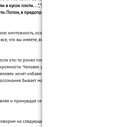
сок плоти. . . ", ". . . Он оживил вас, дал
ти.
Потом, в предопределенный срок,
свою ничтожность, осознавая Величие
се, что вы имеете, все, чего добились в
сли кто-то ронял плетку, то он стыдился
скромности. Человек укрепляет свою
человек хочет избавиться от болезни
о осознания бывает мало. Всевышний Аллах
авляя и принуждая себя, то можно
говорим на следующем уроке.