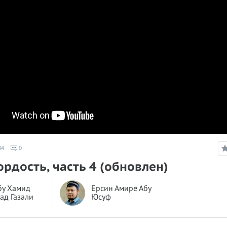
34
0
Гордость, часть 4 (обновлен)
бу Хамид
Ерсин Амире Абу
ад Газали
Юсуф