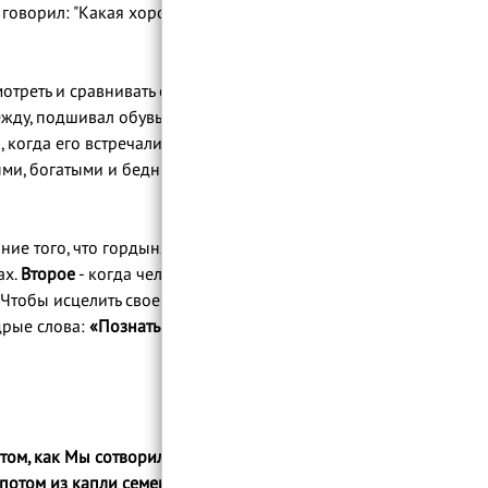
и говорил: "Какая хорошая одежда, если бы
Урок 116: Этикет мусульманского
братства. Часть 14
Урок 117 Этикет мусульманского
братства. Часть 15
отреть и сравнивать с нравом, поступками
одежду, подшивал обувь, принимал пищу со
, когда его встречали стоя. Нужно
лыми, богатыми и бедными. Он был щедрым,
ание того, что гордыня может быть
ах.
Второе
- когда человек обращается к
 Чтобы исцелить свое сердце, человек
удрые слова:
«Познать себя - значит познать
ом, как Мы сотворили вас - это является
потом из капли семени. Через