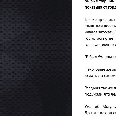
он был старшим и
показывают горде
Так же признак 
стыдиться делать
начала затухать.
гостя. Гость отве
Гость удивленно 
"Я был Умаром ко
Некоторые же лю
делать это самому
Гордыня так же п
подумали, что ч
Умар ибн Абдуль
До того, как он 