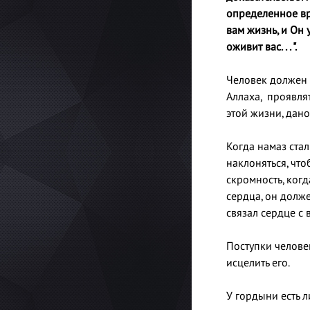
определенное врем
вам жизнь, и Он 
оживит вас. . . ".
Человек должен 
Аллаха, проявлят
этой жизни, дано
Когда намаз стал
наклоняться, что
скромность, когд
сердца, он долже
связал сердце с 
Поступки челове
исцелить его.
У гордыни есть 