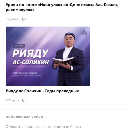
Уроки по книге «Ихъя улюм ад-Дин» имама Аль-Газали,
рахимахуллах
89 уроков
0
Рияду ас-Солихин - Сады праведных
132 урока
0
ПОПУЛЯРНЫЕ УРОКИ
Обряды, связанные с рождением ребенка