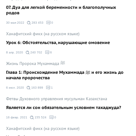
07. Дуа для легкой беременности и благополучных
родов
30 мая 2022
283 453
0
Ханафитский фикх (на русском языке)
Урок 6: Обстоятельства, нарушающие омовение
8 апр. 2020
240 702
6
Жизнь Пророка Мухаммада ﷺ
Глава 1: Происхождение Мухаммада ﷺ и его жизнь до
начала пророчества
6 июл. 2020
163 899
1
Фетвы Духовного управления мусульман Казахстана
Является ли сон обязательным условием тахаджуда?
16 февр. 2021
155 524
0
Ханафитский фикх (на русском языке)