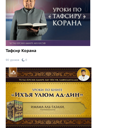
Тафсир Корана
90 уроков
0