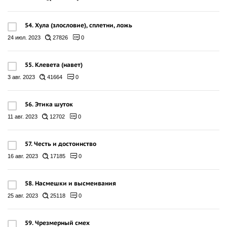
54. Хула (злословие), сплетни, ложь
24 июл. 2023
27826
0
55. Клевета (навет)
3 авг. 2023
41664
0
56. Этика шуток
11 авг. 2023
12702
0
57. Честь и достоинство
16 авг. 2023
17185
0
58. Насмешки и высмеивания
25 авг. 2023
25118
0
59. Чрезмерный смех