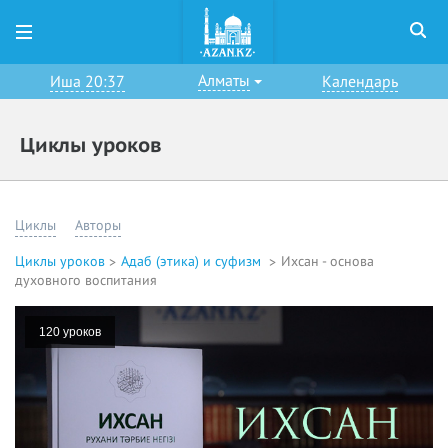
Алматы
Иша 20:37
Календарь
Циклы уроков
Циклы
Авторы
Циклы уроков
Адаб (этика) и суфизм
Ихсан - основа
духовного воспитания
120 уроков