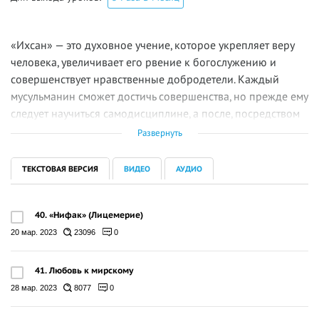
«Ихсан» — это духовное учение, которое укрепляет веру
человека, увеличивает его рвение к богослужению и
совершенствует нравственные добродетели. Каждый
мусульманин сможет достичь совершенства, но прежде ему
следует научиться самодисциплине, а после, посредством
обуздания похоти и низменных страстей своего эго,
Развернуть
вступить на путь богобоязненности.
ТЕКСТОВАЯ ВЕРСИЯ
ВИДЕО
АУДИО
40. «Нифак» (Лицемерие)
20 мар. 2023
23096
0
41. Любовь к мирскому
28 мар. 2023
8077
0