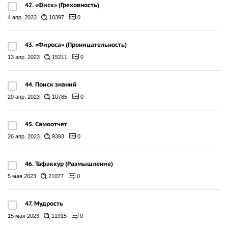
42. «Фиск» (Греховность)
4 апр. 2023
10397
0
43. «Фироса» (Проницательность)
13 апр. 2023
15211
0
44. Поиск знаний
20 апр. 2023
10785
0
45. Самоотчет
26 апр. 2023
9393
0
46. Тафаккур (Размышление)
5 мая 2023
21077
0
47. Мудрость
15 мая 2023
11915
0