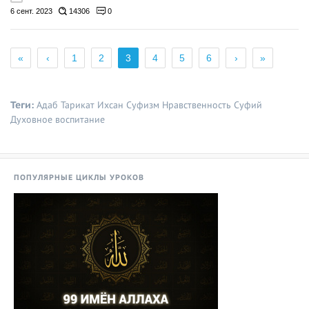
6 сент. 2023
14306
0
«
‹
1
2
3
4
5
6
›
»
Теги:
Адаб
Тарикат
Ихсан
Суфизм
Нравственность
Суфий
Духовное воспитание
ПОПУЛЯРНЫЕ ЦИКЛЫ УРОКОВ