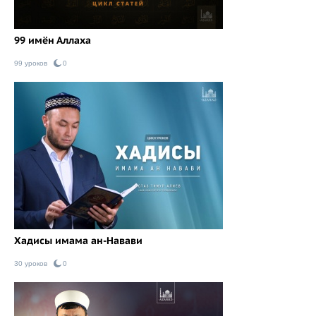
99 имён Аллаха
99 уроков
0
Хадисы имама ан-Навави
30 уроков
0