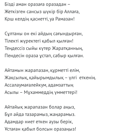
Бізді аман оразаға оразадан –
Жеткізген сансыз шүкір бір Аллаға,
Қош келдің қасиетті, уа Рамазан!
Сұлтаны он екі айдың сағындырған,
Тілекті жүректегі қабыл қылған!
Теңдессіз сыйы күтер Жаратқанның,
Пендесін ораза ұстап, сабыр қылған.
Айтамын жарапазан, құрметті елім,
Жақсылық, қайырымдылық – үлгі еткенің.
Ассалаумағалейкум, адамзаттың
Асылы – Мұхаммеддің үмметтері!
Айтайық жарапазан болар аңыз,
Бұл айда тазарамыз, жаңарамыз.
Адамдар ниет еткен аузы берік,
Ұстаған қабыл болсын оразаңыз!