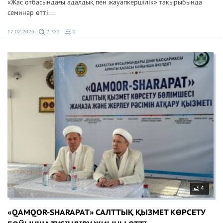
«Жас отбасындағы адалдық пен жауапкершілік» тақырыбында
семинар өтті....
17.02.2026
2 731
0
4
«QAMQOR-SHARAPAT» САЛТТЫҚ ҚЫЗМЕТ КӨРСЕТУ