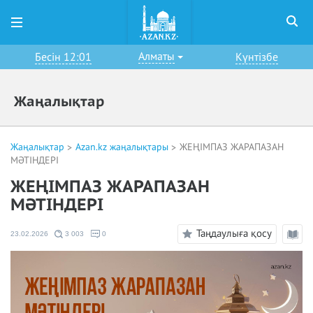
Алматы
Бесін 12:01
Күнтізбе
Жаңалықтар
Жаңалықтар
Azan.kz жаңалықтары
ЖЕҢІМПАЗ ЖАРАПАЗАН
МӘТІНДЕРІ
ЖЕҢІМПАЗ ЖАРАПАЗАН
МӘТІНДЕРІ
Таңдаулыға қосу
23.02.2026
3 003
0
Оқу
режи