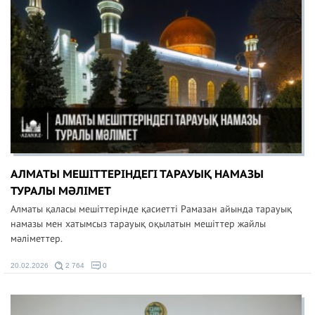
АЛМАТЫ МЕШІТТЕРІНДЕГІ ТАРАУЫҚ НАМАЗЫ
ТУРАЛЫ МӘЛІМЕТ
Алматы қаласы мешіттерінде қасиетті Рамазан айында тарауық
намазы мен хатымсыз тарауық оқылатын мешіттер жайлы
мәліметтер.
20.02.2026
2 764
0