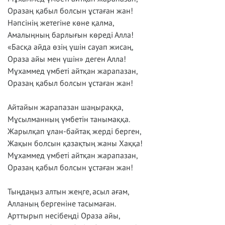
Оразаң қабыл болсын ұстаған жан!
Нәпсінің жетегіне көне қалма,
Амалыңның барлығын көреді Алла!
«Басқа айда өзің үшін сауап жисаң,
Ораза айы мен үшін» деген Алла!
Мұхаммед үмбеті айтқан жарапазан,
Оразаң қабыл болсын ұстаған жан!
Айтайын жарапазан шаңыраққа,
Мұсылманның үмбетін танымаққа.
Жарылқап ұлан-байтақ жерді берген,
Жақын болсын қазақтың жаны Хаққа!
Мұхаммед үмбеті айтқан жарапазан,
Оразаң қабыл болсын ұстаған жан!
Тыңдаңыз алтын жеңге, асыл ағам,
Алланың бергеніне тасымаған.
Арттырып несібеңді Ораза айы,