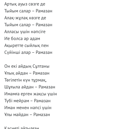
Артық ауыз сөзге де
Тыйым салар – Рамазан
Алақ-жұлақ көзге де
Тыйым салар – Рамазан
Алласы үшін нәпсіге
Ие болса әр адам
Ақыретте сыйлық пен
Сүйінші алар – Рамазан
Он екі айдың Сұлтаны
Ұлық айдан – Рамазан
Төгілетін күн тұрмақ,
Шұғыла айдан – Рамазан
Имамға ерген жақсы үшін
Түбі мейрам – Рамазан
Иман менен нәпсі үшін
Ұлы майдан – Рамазан
Қасиеті айтылған