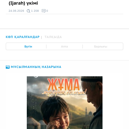
(Ijarah) үкімі
24.06.2026
1 208
0
КӨП ҚАРАЛҒАНДАР
ТАЛҚЫДА
|
|
Бүгін
Апта
Барлығы
МҰСЫЛМАННЫҢ НАЗАРЫНА