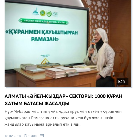
9
АЛМАТЫ «ӘЙЕЛ-ҚЫЗДАР» СЕКТОРЫ: 1000 ҚҰРАН
ХАТЫМ БАТАСЫ ЖАСАЛДЫ
Нұр-Мүбарак мешітінің ұйымдастыруымен өткен «Құранмен
қауыштырған Рамазан» атты рухани кеш бұл жолы нәзік
жандылар қауымына арналып өткізілді.
18.02.2026
2 308
0