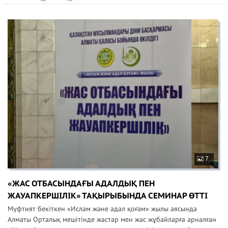
7
«ЖАС ОТБАСЫНДАҒЫ АДАЛДЫҚ ПЕН
ЖАУАПКЕРШІЛІК» ТАҚЫРЫБЫНДА СЕМИНАР ӨТТІ
Мүфтият бекіткен «Ислам және адал қоғам» жылы аясында
Алматы Орталық мешітінде жастар мен жас жұбайларға арналған