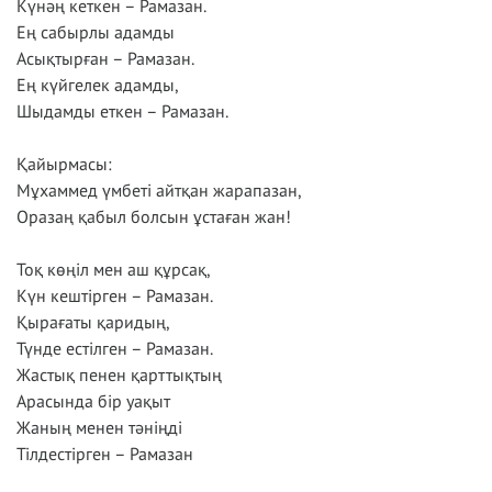
Күнәң кеткен – Рамазан.
Ең сабырлы адамды
Асықтырған – Рамазан.
Ең күйгелек адамды,
Шыдамды еткен – Рамазан.
Қайырмасы:
Мұхаммед үмбеті айтқан жарапазан,
Оразаң қабыл болсын ұстаған жан!
Тоқ көңіл мен аш құрсақ,
Күн кештірген – Рамазан.
Қырағаты қаридың,
Түнде естілген – Рамазан.
Жастық пенен қарттықтың
Арасында бір уақыт
Жаның менен тәніңді
Тілдестірген – Рамазан