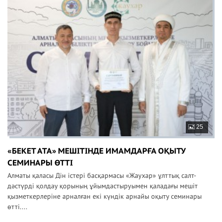
25
«БЕКЕТ АТА» МЕШІТІНДЕ ИМАМДАРҒА ОҚЫТУ
СЕМИНАРЫ ӨТТІ
Алматы қаласы Дін істері басқармасы «Жаухар» ұлттық салт-
дәстүрді қолдау қорының ұйымдастыруымен қаладағы мешіт
қызметкерлеріне арналған екі күндік арнайы оқыту семинары
өтті....