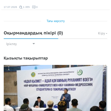
17.07.2026
1 355
0
Тағы көрсету
Оқырмандардың пікірі
(0)
Кіру
Іріктеу
Қызықты тақырыптар