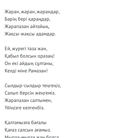
Жаран, жаран, жарандар,
Бәрің бері қараңдар,
Жарапазан айтайық,
Жақсы-жақсы адамдар.
Ей, жүрегі таза жан,
Қабыл болсын оразаң!
Он екі айдың сұлтаны,
Келді міне Рамазан!
Сылдыр-сылдыр теңгеңіз,
Салып берсін жеңгеміз.
Жарапазан салтымен,
Үйіңізге келгенбіз.
Қалтамызға бағалы
Қағаз салсын ағамыз.
Мырза-мырза жан болса,