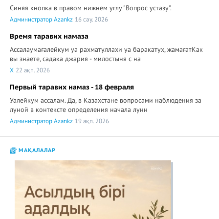
Синяя кнопка в правом нижнем углу "Вопрос устазу".
Администратор Azankz
16 сәу. 2026
Время таравих намаза
Ассалаумағалейкум уа рахматуллахи уа баракатух, жамағатКак
вы знаете, садака джария - милостыня с на
X
22 ақп. 2026
Первый таравих намаз - 18 февраля
Уалейкум ассалам. Да, в Казахстане вопросами наблюдения за
луной в контексте определения начала лунн
Администратор Azankz
19 ақп. 2026
МАҚАЛАЛАР