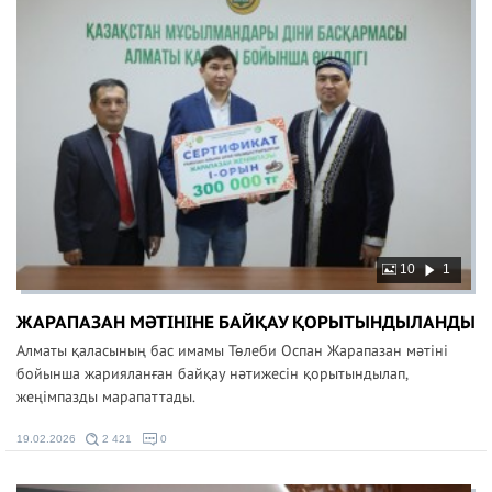
10
1
ЖАРАПАЗАН МӘТІНІНЕ БАЙҚАУ ҚОРЫТЫНДЫЛАНДЫ
Алматы қаласының бас имамы Төлеби Оспан Жарапазан мәтіні
бойынша жарияланған байқау нәтижесін қорытындылап,
жеңімпазды марапаттады.
19.02.2026
2 421
0