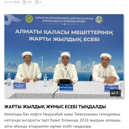
27.07.2026
787
0
9
ЖАРТЫ ЖЫЛДЫҚ ЖҰМЫС ЕСЕБІ ТЫҢДАЛДЫ
Алматыда Бас мүфти Наурызбай қажы Тағанұлының тапсырмасы
негізінде өкілдіктің төрт бағыт бойынша 2026 жылдың алғашқы
алты айында атқарылған жұмыс есебі тыңдалды.