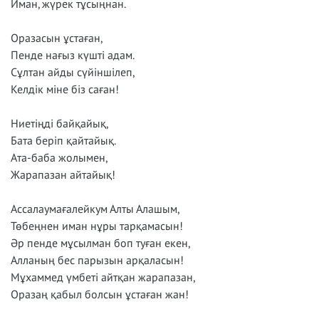
Иман, жүрек тұсыңнан.
Оразасын ұстаған,
Пенде нағыз күшті адам.
Сұлтан айды сүйіншілеп,
Келдік міне біз саған!
Ниетіңді байқайық,
Бата беріп қайтайық.
Ата-баба жолымен,
Жарапазан айтайық!
Ассалаумағалейкум Алты Алашым,
Төбеңнен иман нұры тарқамасын!
Әр пенде мұсылман боп туған екен,
Алланың бес парызын арқаласын!
Мұхаммед үмбеті айтқан жарапазан,
Оразаң қабыл болсын ұстаған жан!