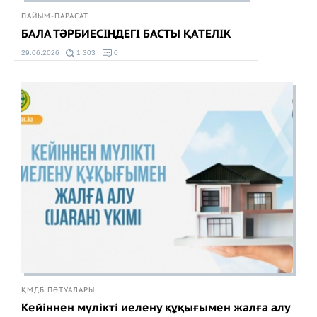
ПАЙЫМ-ПАРАСАТ
БАЛА ТӘРБИЕСІНДЕГІ БАСТЫ ҚАТЕЛІК
29.06.2026
1 303
0
ҚМДБ ПӘТУАЛАРЫ
Кейіннен мүлікті иелену құқығымен жалға алу