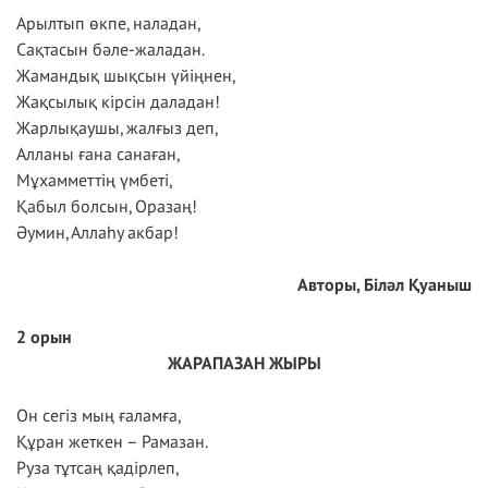
Арылтып өкпе, наладан,
Сақтасын бәле-жаладан.
Жамандық шықсын үйіңнен,
Жақсылық кірсін даладан!
Жарлықаушы, жалғыз деп,
Алланы ғана санаған,
Мұхамметтің үмбеті,
Қабыл болсын, Оразаң!
Әумин, Аллаһу акбар!
Авторы, Біләл Қуаныш
2 орын
ЖАРАПАЗАН ЖЫРЫ
Он сегіз мың ғаламға,
Құран жеткен – Рамазан.
Руза тұтсаң қадірлеп,