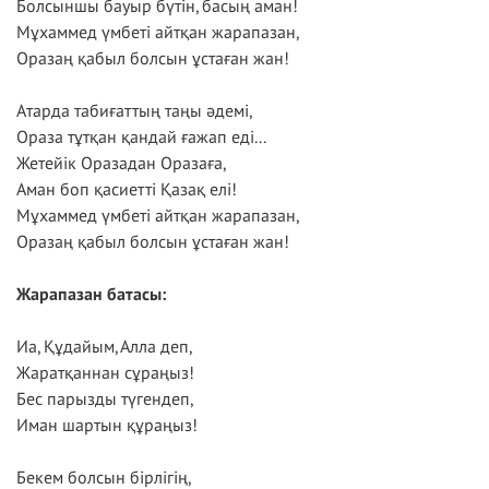
Болсыншы бауыр бүтін, басың аман!
Мұхаммед үмбеті айтқан жарапазан,
Оразаң қабыл болсын ұстаған жан!
Атарда табиғаттың таңы әдемі,
Ораза тұтқан қандай ғажап еді...
Жетейік Оразадан Оразаға,
Аман боп қасиетті Қазақ елі!
Мұхаммед үмбеті айтқан жарапазан,
Оразаң қабыл болсын ұстаған жан!
Жарапазан батасы:
Иа, Құдайым, Алла деп,
Жаратқаннан сұраңыз!
Бес парызды түгендеп,
Иман шартын құраңыз!
Бекем болсын бірлігің,