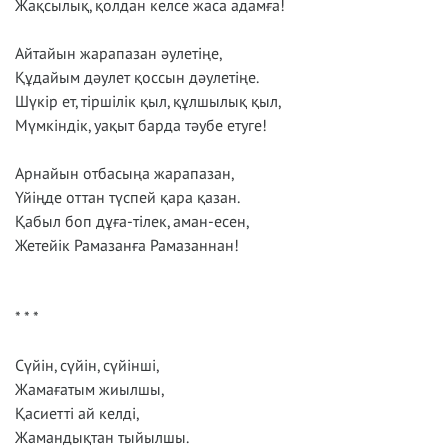
Жақсылық, қолдан келсе жаса адамға!
Айтайын жарапазан әулетіңе,
Құдайым дәулет қоссын дәулетіңе.
Шүкір ет, тіршілік қыл, құлшылық қыл,
Мүмкіндік, уақыт барда тәубе етуге!
Арнайын отбасыңа жарапазан,
Үйіңде оттан түспей қара қазан.
Қабыл боп дұға-тілек, аман-есен,
Жетейік Рамазанға Рамазаннан!
* * *
Сүйін, сүйін, сүйінші,
Жамағатым жиылшы,
Қасиетті ай келді,
Жамандықтан тыйылшы.