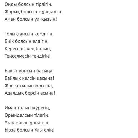
Оңды болсын тірлігің.
Жарық болсын жұлдызың.
Аман болсын ұл-қызың!
Толықтансын кемдігің,
Биік болсын елдігің.
Керегеңіз кең болып,
Теңселмесін теңдігің!
Бақыт қонсын басыңа,
Байлық келсін қасыңа!
Жас қосылып жасыңа,
Адалдық берсін асыңа!
Иман толып жүрегің,
Орындалсын тілегің!
Ұзақ жасап ұрпағың,
Ырза болсын Ұлы елің!