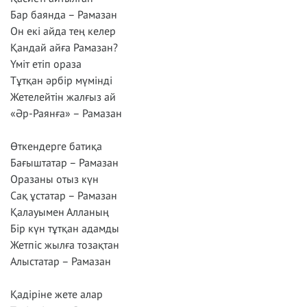
Бар баянда – Рамазан
Он екі айда тең келер
Қандай айға Рамазан?
Үміт етіп ораза
Тұтқан әрбір мүмінді
Жетелейтін жалғыз ай
«Әр-Раянға» – Рамазан
Өткендерге батиқа
Бағыштатар – Рамазан
Оразаны отыз күн
Сақ ұстатар – Рамазан
Қалауымен Алланың
Бір күн тұтқан адамды
Жетпіс жылға тозақтан
Алыстатар – Рамазан
Қадіріне жете алар