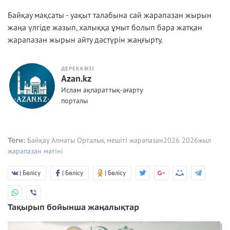
Байқау мақсаты - уақыт талабына сай жарапазан жырын
жаңа үлгіде жазып, халыққа ұмыт болып бара жатқан
жарапазан жырын айту дәстүрін жаңғырту.
ДЕРЕККӨЗІ
Azan.kz
Ислам ақпараттық-ағарту
порталы
Теги:
Байқау
Алматы Орталық мешіті
жарапазан2026
2026жыл
жарапазан мәтіні
| Бөлісу
| Бөлісу
| Бөлісу
Тақырып бойынша жаңалықтар