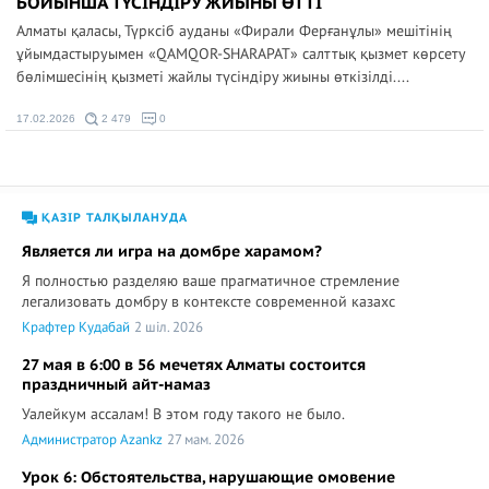
БОЙЫНША ТҮСІНДІРУ ЖИЫНЫ ӨТТІ
Алматы қаласы, Түрксіб ауданы «Фирали Ферғанұлы» мешітінің
ұйымдастыруымен «QAMQOR-SHARAPAT» салттық қызмет көрсету
бөлімшесінің қызметі жайлы түсіндіру жиыны өткізілді....
17.02.2026
2 479
0
ҚАЗІР ТАЛҚЫЛАНУДА
Является ли игра на домбре харамом?
Я полностью разделяю ваше прагматичное стремление
легализовать домбру в контексте современной казахс
Крафтер Кудабай
2 шіл. 2026
27 мая в 6:00 в 56 мечетях Алматы состоится
праздничный айт-намаз
Уалейкум ассалам! В этом году такого не было.
Администратор Azankz
27 мам. 2026
Урок 6: Обстоятельства, нарушающие омовение