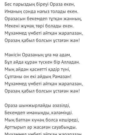
Бес парыздың біреуі Ораза екен,
Иманың сонда нағыз толады екен.
Оразасын бекемдеп тұтқан жанның,
Мекені жұмақ төрі болады екен.
Мұхаммед үмбеті айтқан жарапазан,
Оразаң қабыл болсын ұстаған жан!
Мәнісін Оразаның ұға ма адам,
Бұл айда құран түскен бір Алладан.
Мың айдан қасиетті қадір түні,
Сұлтаны он екі айдың Рамазан!
Мұхаммед үмбеті айтқан жарапазан,
Оразаң қабыл болсын ұстаған жан!
Ораза шынжырлайды әзәзілді,
Бекемдеп иманыңды, кәләміңді.
Мың батпан күнәң болса кешіреді,
Арттырып әр жасаған сауабыңды.
Мұхаммед үмбеті айтқан жарапазан,