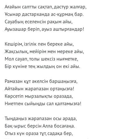
Ағайын салтты сақтап, дәстүр жалғар,
Ұсынар дастарханда ас-құрмаң бар.
Сауабың еселенсін рақым айы,
Ауызашар беріп, ауыз аштырғандар!
Кешірім, ізгілік пен береке айы,
Жақсылық, мейірім мен мереке айы,
Мол сауап, толы шексіз нығметке,
Бір күніне тең жылдың он екі айы.
Рамазан құт әкелсін баршаңызға,
Айтайын жарапазан ортаңызға!
Көрсетіп мырзалықты оразада,
Ниетпен сыйыңды сал қалтамызға!
Тыңдаңыз жарапазан осы арада,
Бақ-ырыс берсін Алла босағаңа.
Отыз күн ораза тұт, садақа бер,