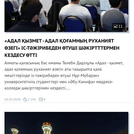
11
«АДАЛ ҚЫЗМЕТ - АДАЛ ҚОҒАМНЫҢ РУХАНИЯТ
ӨЗЕГІ» ІС-ТӘЖІРИБЕДЕН ӨТУШІ ШӘКІРТТТЕРМЕН
КЕЗДЕСУ ӨТТІ
Алматы қаласының бас имамы Төлеби Дәділұлы «Адал - қызмет,
адал қоғамның руханият өзегі» аты тақырыпта қала
мешіттерінде іс-тәжірибеден өтуші Нұр-Мүбарак»
университетінің студенттері мен «Әбу-Ханифа» медресе-
колледж шәкірттерімен кездесті....
23.02.2026
2 153
0