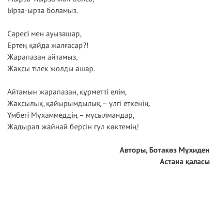
Ырза-ырза боламыз.
Сәресі мен ауызашар,
Ертең қайда жалғасар?!
Жарапазан айтамыз,
Жақсы тілек жолды ашар.
Айтамын жарапазан, құрметті елім,
Жақсылық, қайырымдылық – үлгі еткенің.
Үмбеті Мұхаммеддің – мұсылмандар,
Жадырап жайнай берсін гүл көктемің!
Авторы, Ботакөз Мұхиден
Астана қаласы