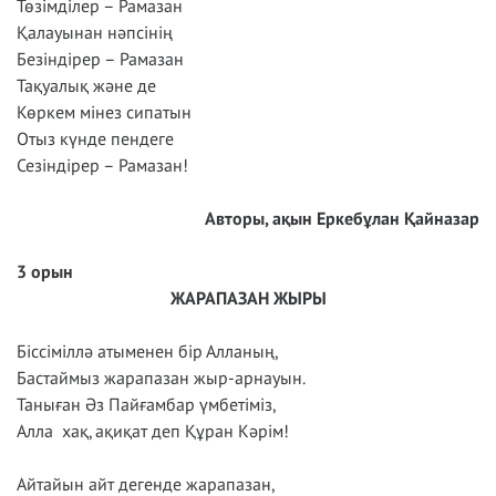
Төзімділер – Рамазан
Қалауынан нәпсінің
Безіндірер – Рамазан
Тақуалық және де
Көркем мінез сипатын
Отыз күнде пендеге
Сезіндірер – Рамазан!
Авторы, ақын Еркебұлан Қайназар
3 орын
ЖАРАПАЗАН ЖЫРЫ
Біссіміллә атыменен бір Алланың,
Бастаймыз жарапазан жыр-арнауын.
Таныған Әз Пайғамбар үмбетіміз,
Алла хақ, ақиқат деп Құран Кәрім!
Айтайын айт дегенде жарапазан,