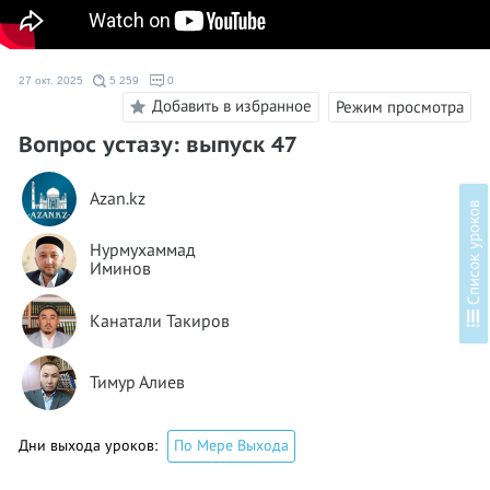
27 окт. 2025
5 259
0
Добавить в избранное
Режим просмотра
Вопрос устазу: выпуск 47
Azan.kz
в
Нурмухаммад
Иминов
С
п
и
с
о
к
у
р
о
к
о
Канатали Такиров
Тимур Алиев
Дни выхода уроков:
По Мере Выхода