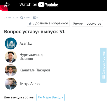
23 авг. 2024
8 304
0
Добавить в избранное
Режим просмотра
Вопрос устазу: выпуск 31
Azan.kz
в
Нурмухаммад
Иминов
Канатали Такиров
С
п
и
с
о
к
у
р
о
к
о
Тимур Алиев
Дни выхода уроков:
По Мере Выхода