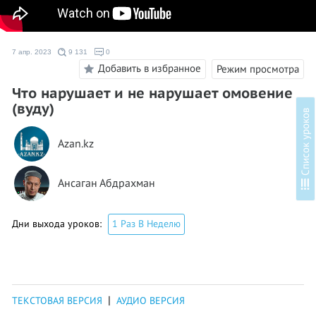
7 апр. 2023
9 131
0
Добавить в избранное
Режим просмотра
Что нарушает и не нарушает омовение
(вуду)
в
Azan.kz
С
п
и
с
о
к
у
р
о
к
о
Ансаган Абдрахман
Дни выхода уроков:
1 Раз В Неделю
|
ТЕКСТОВАЯ ВЕРСИЯ
АУДИО ВЕРСИЯ