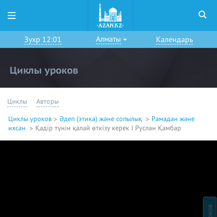
Алматы
Зухр 12:01
Календарь
Циклы уроков
Циклы
Авторы
Циклы уроков
Әдеп (этика) және сопылық
Рамадан және
ихсан
Қадір түнін қалай өткізу керек I Руслан Қамбар