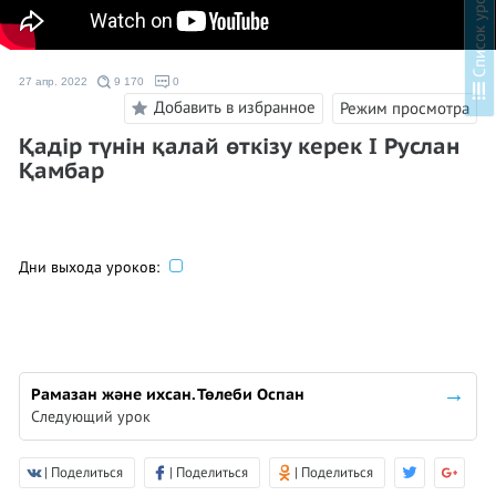
в
27 апр. 2022
9 170
0
С
п
и
с
о
к
у
р
о
к
о
Добавить в избранное
Режим просмотра
Қадір түнін қалай өткізу керек I Руслан
Қамбар
Дни выхода уроков:
Рамазан және ихсан. Төлеби Оспан
Следующий урок
| Поделиться
| Поделиться
| Поделиться