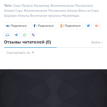
Теги:
Сира
Пророк Мухаммад
Жизнеописание Посланника
Аллаха
Сира
Жизнеописание Посланника Аллаха
Фикх ас-Сира
Бауржан Алиулы
Воспитание пророка Мухаммада
| Поделиться
| Поделиться
| Поделиться
Отзывы читателей
(0)
Войти
Сортировать по