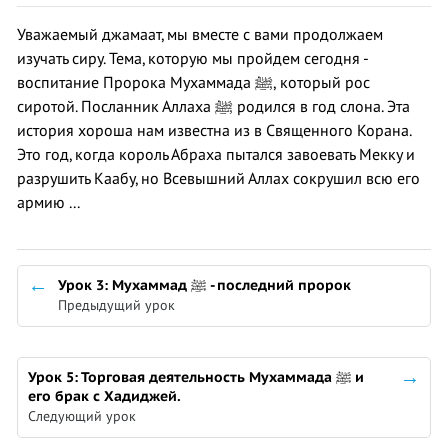
Уважаемый джамаат, мы вместе с вами продолжаем
изучать сиру. Тема, которую мы пройдем сегодня -
воспитание Пророка Мухаммада ﷺ, который рос
сиротой. Посланник Аллаха ﷺ родился в год слона. Эта
история хороша нам известна из в Священного Корана.
Это год, когда король Абраха пытался завоевать Мекку и
разрушить Каабу, но Всевышний Аллах сокрушил всю его
армию ...
Урок 3: Мухаммад ﷺ - последний пророк
Предыдущий урок
Урок 5: Торговая деятельность Мухаммада ﷺ и
его брак с Хадиджей.
Следующий урок