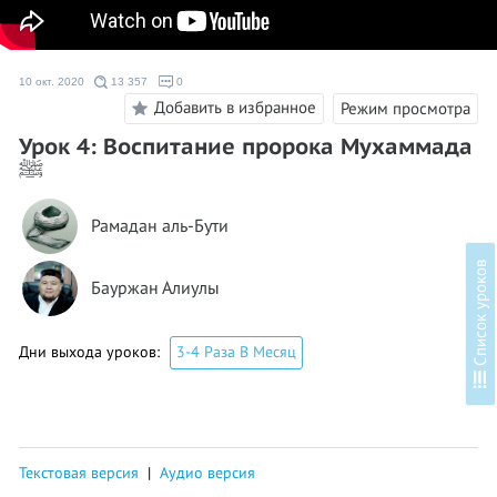
10 окт. 2020
13 357
0
Добавить в избранное
Режим просмотра
Урок 4: Воспитание пророка Мухаммада
ﷺ
Рамадан аль-Бути
в
Бауржан Алиулы
Дни выхода уроков:
3-4 Раза В Месяц
С
п
и
с
о
к
у
р
о
к
о
Текстовая версия
|
Аудио версия