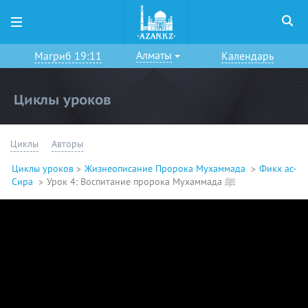
Алматы
Магриб 19:11
Календарь
Циклы уроков
Циклы
Авторы
Циклы уроков
Жизнеописание Пророка Мухаммада
Фикх ас-
Сира
Урок 4: Воспитание пророка Мухаммада ﷺ