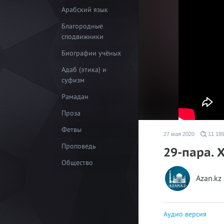
Арабский язык
Благородные
сподвижники
Биографии учёных
Адаб (этика) и
суфизм
Рамадан
Проза
Фетвы
27 мая 2020
11 18
Проповедь
29-пара. 
Общество
Azan.kz
Аудио версия