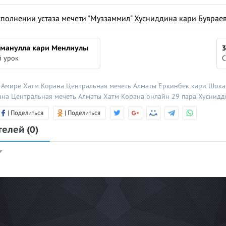
сполнении устаза мечети "Муззаммил" Хусниддина кари Буврае
мманулла кари Менлиулы
3
 урок
С
 Амире
Хатм Корана
Центральная мечеть Алматы
Еркинбек кари Шок
ана
Центральная мечеть Алматы
Хатм Корана онлайн
29 пара
Хуснидд
| Поделиться
| Поделиться
телей
(0)