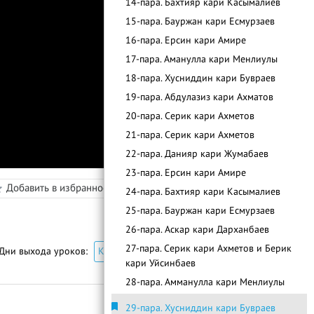
14-пара. Бахтияр кари Касымалиев
15-пара. Бауржан кари Есмурзаев
16-пара. Ерсин кари Амире
17-пара. Аманулла кари Менлиулы
18-пара. Хусниддин кари Бувраев
19-пара. Абдулазиз кари Ахматов
20-пара. Серик кари Ахметов
21-пара. Серик кари Ахметов
22-пара. Данияр кари Жумабаев
в
23-пара. Ерсин кари Амире
Добавить в избранное
Режим просмотра
24-пара. Бахтияр кари Касымалиев
25-пара. Бауржан кари Есмурзаев
26-пара. Аскар кари Дарханбаев
С
п
и
с
о
к
у
р
о
к
о
27-пара. Серик кари Ахметов и Берик
Дни выхода уроков:
Каждый День В Рамадан
кари Уйсинбаев
28-пара. Амманулла кари Менлиулы
29-пара. Хусниддин кари Бувраев