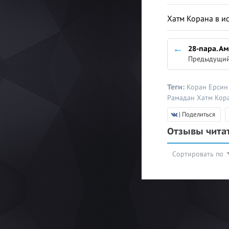
Хатм Корана в и
28-пара. А
Предыдущий
Теги:
Коран
Ерсин
Рамадан
Хатм Кор
| Поделиться
Отзывы чита
Сортировать по