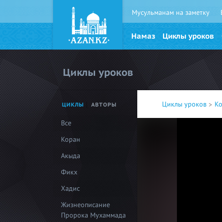
Мусульманам на заметку
Намаз
Циклы уроков
Циклы уроков
Циклы уроков
К
ЦИКЛЫ
АВТОРЫ
Все
Коран
Акыда
Фикх
Хадис
Жизнеописание
Пророка Мухаммада