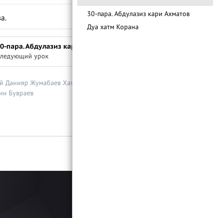
30-пара. Абдулазиз кари Ахматов
ва.
Дуа хатм Корана
0-пара. Абдулазиз кари Ахматов
ледующий урок
ай
Данияр Жумабаев
Хатм Корана онлайн
ин Бувраев
Войти