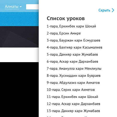
Алматы
Рус
Қаз
Скрыть
Список уроков
|
Войти
Регистрация
1-пара, Еркинбек кари Шокай
2-пара, Ерсин Амире
3-пара, Бауржан кари Есмурзаев
4-пара, Бахтияр кари Касымалиев
5-пара, Данияр кари Жумабаев
6-пара, Аскар кари Дарханбаев
7-пара. Аманулла кари Менлиулы
8-пара. Хусниддин кари Бувраев
9-пара. Абдулазиз кари Ахматов
10-пара. Серик кари Ахметов
11-пара. Еркинбек кари Шокай
12-пара. Аскар кари Дарханбаев
13-пара. Данияр кари Жумабаев