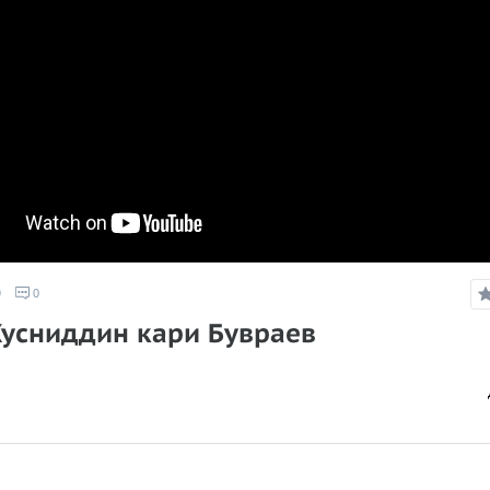
9
0
Хусниддин кари Бувраев