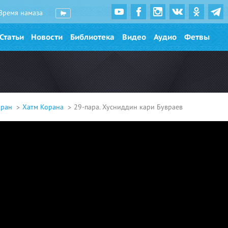
Время намаза
Статьи
Новости
Библиотека
Видео
Аудио
Фетвы
оран
Хатм Корана
29-пара. Хусниддин кари Бувраев